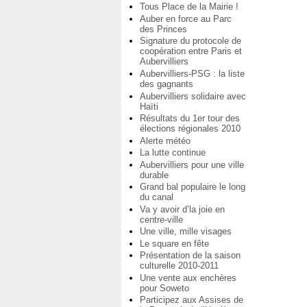
Tous Place de la Mairie !
Auber en force au Parc
des Princes
Signature du protocole de
coopération entre Paris et
Aubervilliers
Aubervilliers-PSG : la liste
des gagnants
Aubervilliers solidaire avec
Haïti
Résultats du 1er tour des
élections régionales 2010
Alerte météo
La lutte continue
Aubervilliers pour une ville
durable
Grand bal populaire le long
du canal
Va y avoir d’la joie en
centre-ville
Une ville, mille visages
Le square en fête
Présentation de la saison
culturelle 2010-2011
Une vente aux enchères
pour Soweto
Participez aux Assises de