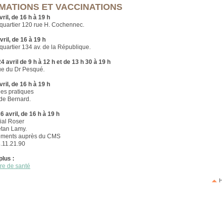
MATIONS ET VACCINATIONS
ril, de 16 h à 19 h
quartier 120 rue H. Cochennec.
vril, de 16 à 19 h
quartier 134 av. de la République.
4 avril de 9 h à 12 h et de 13 h 30 à 19 h
e du Dr Pesqué.
ril, de 16 h à 19 h
es pratiques
de Bernard.
6 avril, de 16 h à 19 h
ial Roser
ëtan Lamy.
ments auprès du CMS
8.11.21.90
plus :
re de santé
H