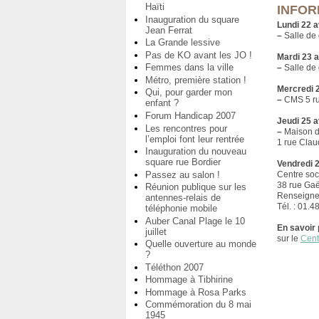
Haïti
INFOR
Inauguration du square
Lundi 22 av
Jean Ferrat
–
Salle de 
La Grande lessive
Pas de KO avant les JO !
Mardi 23 a
Femmes dans la ville
–
Salle de 
Métro, première station !
Mercredi 2
Qui, pour garder mon
–
CMS 5 ru
enfant ?
Forum Handicap 2007
Jeudi 25 av
Les rencontres pour
–
Maison d
l’emploi font leur rentrée
1 rue Clau
Inauguration du nouveau
square rue Bordier
Vendredi 2
Passez au salon !
Centre soc
38 rue Ga
Réunion publique sur les
Renseigne
antennes-relais de
Tél. : 01.4
téléphonie mobile
Auber Canal Plage le 10
En savoir 
juillet
sur le
Cent
Quelle ouverture au monde
?
Téléthon 2007
Hommage à Tibhirine
Hommage à Rosa Parks
Commémoration du 8 mai
1945