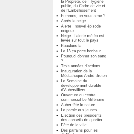
la Propreté, de l’Hygiène
public, du Cadre de vie et
de l’Embellissement
Femmes, on vous aime ?
Après la neige
Alerte : nouvel épisode
neigeux
Neige : l’alerte météo est
levée sur tout le pays
Bouclons-la
Le 13 ça porte bonheur
Pourquoi donner son sang
?
Trois années d’actions
Inauguration de la
Médiathèque André Breton
La Semaine du
développement durable
d’Aubervilliers
Ouverture du centre
commercial Le Millénaire
Auber fête la nature
La parole aux jeunes
Election des présidents
des conseils de quartier
Fête de la ville
Des parrains pour les