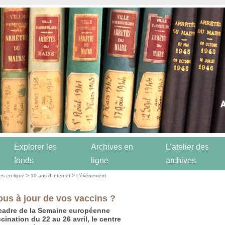
Explorer les
Archives en
L’atelier des
fonds
ligne
archives
es en ligne
>
10 ans d’Internet
>
L’événement
ous à jour de vos vaccins ?
cadre de la Semaine européenne
cination du 22 au 26 avril, le centre