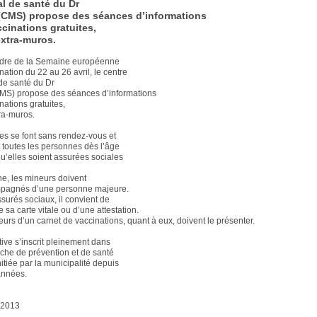
l de santé du Dr
(CMS) propose des séances d’informations
ccinations gratuites,
 extra-muros.
adre de la Semaine européenne
nation du 22 au 26 avril, le centre
de santé du Dr
MS) propose des séances d’informations
nations gratuites,
tra-muros.
s se font sans rendez-vous et
t toutes les personnes dès l’âge
qu’elles soient assurées sociales
e, les mineurs doivent
mpagnés d’une personne majeure.
ssurés sociaux, il convient de
 sa carte vitale ou d’une attestation.
eurs d’un carnet de vaccinations, quant à eux, doivent le présenter.
ative s’inscrit pleinement dans
he de prévention et de santé
itiée par la municipalité depuis
années.
l 2013