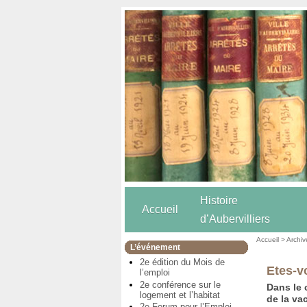
Histoire
Accueil
d’Aubervilliers
Accueil
>
Archiv
L’événement
2e édition du Mois de
Etes-v
l’emploi
2e conférence sur le
Dans le 
logement et l’habitat
de la vac
2e Forum pour l’Emploi