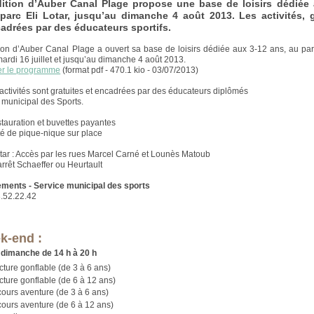
ition d’Auber Canal Plage propose une base de loisirs dédiée 
parc Eli Lotar, jusqu’au dimanche 4 août 2013. Les activités, g
adrées par des éducateurs sportifs.
ion d’Auber Canal Plage a ouvert sa base de loisirs dédiée aux 3-12 ans, au parc
mardi 16 juillet et jusqu’au dimanche 4 août 2013.
er le programme
(format pdf - 470.1 kio - 03/07/2013)
 activités sont gratuites et encadrées par des éducateurs diplômés
 municipal des Sports.
stauration et buvettes payantes
té de pique-nique sur place
otar : Accès par les rues Marcel Carné et Lounès Matoub
arrêt Schaeffer ou Heurtault
ments - Service municipal des sports
3.52.22.42
k-end :
 dimanche de 14 h à 20 h
cture gonflable (de 3 à 6 ans)
cture gonflable (de 6 à 12 ans)
ours aventure (de 3 à 6 ans)
ours aventure (de 6 à 12 ans)