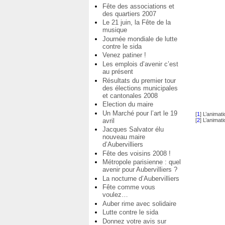
Fête des associations et
des quartiers 2007
Le 21 juin, la Fête de la
musique
Journée mondiale de lutte
contre le sida
Venez patiner !
Les emplois d’avenir c’est
au présent
Résultats du premier tour
des élections municipales
et cantonales 2008
Election du maire
Un Marché pour l’art le 19
[
1
]
L’animat
avril
[
2
]
L’animat
Jacques Salvator élu
nouveau maire
d’Aubervilliers
Fête des voisins 2008 !
Métropole parisienne : quel
avenir pour Aubervilliers ?
La nocturne d’Aubervilliers
Fête comme vous
voulez…
Auber rime avec solidaire
Lutte contre le sida
Donnez votre avis sur