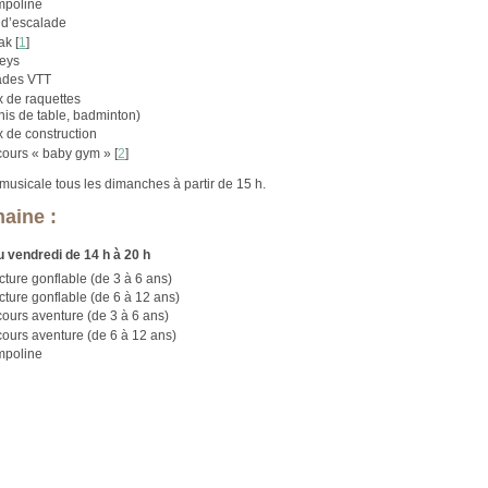
mpoline
 d’escalade
ak
[
1
]
eys
ades VTT
 de raquettes
nis de table, badminton)
 de construction
cours « baby gym »
[
2
]
musicale tous les dimanches à partir de 15 h.
aine :
u vendredi de 14 h à 20 h
cture gonflable (de 3 à 6 ans)
cture gonflable (de 6 à 12 ans)
ours aventure (de 3 à 6 ans)
ours aventure (de 6 à 12 ans)
mpoline