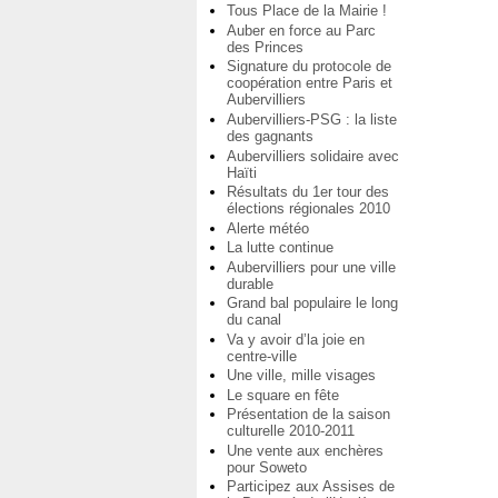
Tous Place de la Mairie !
Auber en force au Parc
des Princes
Signature du protocole de
coopération entre Paris et
Aubervilliers
Aubervilliers-PSG : la liste
des gagnants
Aubervilliers solidaire avec
Haïti
Résultats du 1er tour des
élections régionales 2010
Alerte météo
La lutte continue
Aubervilliers pour une ville
durable
Grand bal populaire le long
du canal
Va y avoir d’la joie en
centre-ville
Une ville, mille visages
Le square en fête
Présentation de la saison
culturelle 2010-2011
Une vente aux enchères
pour Soweto
Participez aux Assises de