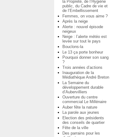
la Propreté, de l’Hygiène
public, du Cadre de vie et
de l’Embellissement
Femmes, on vous aime ?
Après la neige
Alerte : nouvel épisode
neigeux
Neige : l’alerte météo est
levée sur tout le pays
Bouclons-la
Le 13 ça porte bonheur
Pourquoi donner son sang
?
Trois années d’actions
Inauguration de la
Médiathèque André Breton
La Semaine du
développement durable
d’Aubervilliers
Ouverture du centre
commercial Le Millénaire
Auber fête la nature
La parole aux jeunes
Election des présidents
des conseils de quartier
Fête de la ville
Des parrains pour les