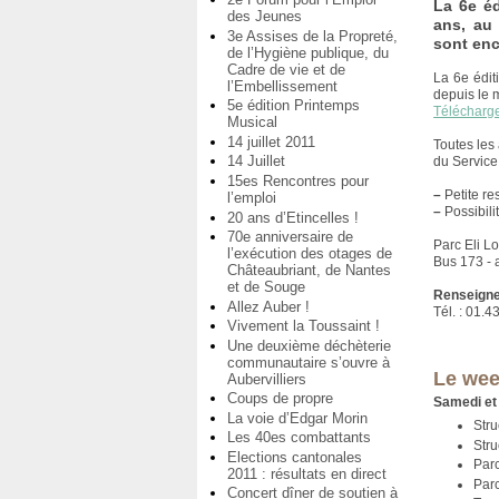
La 6e éd
des Jeunes
ans, au 
3e Assises de la Propreté,
sont enc
de l’Hygiène publique, du
Cadre de vie et de
La 6e édit
l’Embellissement
depuis le 
5e édition Printemps
Télécharg
Musical
14 juillet 2011
Toutes les
14 Juillet
du Service
15es Rencontres pour
–
Petite re
l’emploi
–
Possibili
20 ans d’Etincelles !
70e anniversaire de
Parc Eli L
l’exécution des otages de
Bus 173 - 
Châteaubriant, de Nantes
et de Souge
Renseigne
Allez Auber !
Tél. : 01.4
Vivement la Toussaint !
Une deuxième déchèterie
communautaire s’ouvre à
Le wee
Aubervilliers
Coups de propre
Samedi et
La voie d’Edgar Morin
Stru
Les 40es combattants
Stru
Elections cantonales
Parc
2011 : résultats en direct
Parc
Concert dîner de soutien à