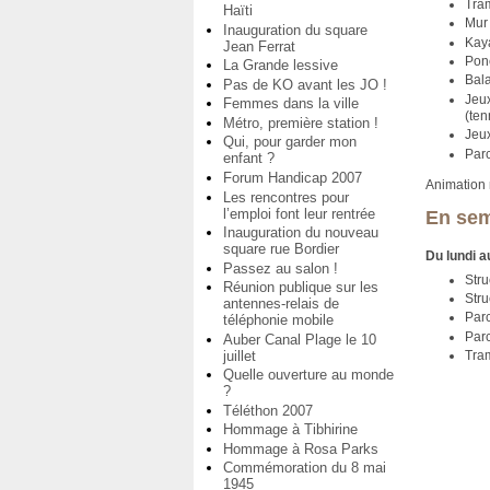
Tra
Haïti
Mur
Inauguration du square
Kay
Jean Ferrat
Pon
La Grande lessive
Bal
Pas de KO avant les JO !
Jeux
Femmes dans la ville
(ten
Métro, première station !
Jeux
Qui, pour garder mon
Par
enfant ?
Forum Handicap 2007
Animation 
Les rencontres pour
l’emploi font leur rentrée
En sem
Inauguration du nouveau
square rue Bordier
Du lundi a
Passez au salon !
Stru
Réunion publique sur les
Stru
antennes-relais de
Parc
téléphonie mobile
Parc
Auber Canal Plage le 10
juillet
Tra
Quelle ouverture au monde
?
Téléthon 2007
Hommage à Tibhirine
Hommage à Rosa Parks
Commémoration du 8 mai
1945