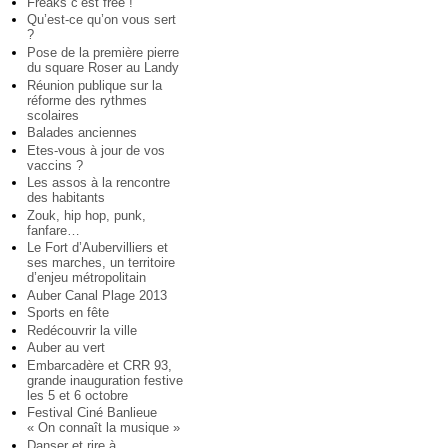
Freaks c’est free !
Qu’est-ce qu’on vous sert
?
Pose de la première pierre
du square Roser au Landy
Réunion publique sur la
réforme des rythmes
scolaires
Balades anciennes
Etes-vous à jour de vos
vaccins ?
Les assos à la rencontre
des habitants
Zouk, hip hop, punk,
fanfare…
Le Fort d’Aubervilliers et
ses marches, un territoire
d’enjeu métropolitain
Auber Canal Plage 2013
Sports en fête
Redécouvrir la ville
Auber au vert
Embarcadère et CRR 93,
grande inauguration festive
les 5 et 6 octobre
Festival Ciné Banlieue
« On connaît la musique »
Danser et rire à