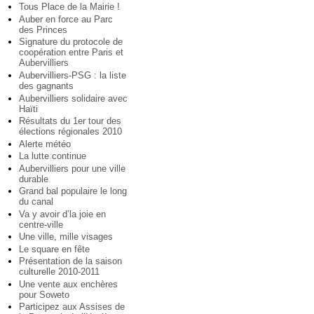
Tous Place de la Mairie !
Auber en force au Parc
des Princes
Signature du protocole de
coopération entre Paris et
Aubervilliers
Aubervilliers-PSG : la liste
des gagnants
Aubervilliers solidaire avec
Haïti
Résultats du 1er tour des
élections régionales 2010
Alerte météo
La lutte continue
Aubervilliers pour une ville
durable
Grand bal populaire le long
du canal
Va y avoir d’la joie en
centre-ville
Une ville, mille visages
Le square en fête
Présentation de la saison
culturelle 2010-2011
Une vente aux enchères
pour Soweto
Participez aux Assises de