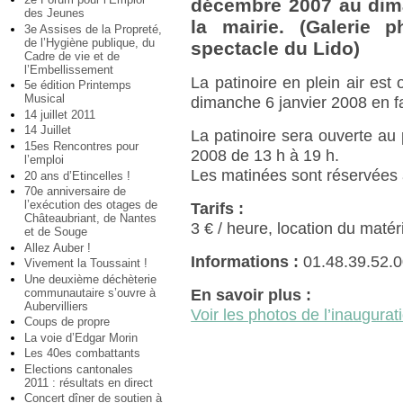
décembre 2007 au dima
des Jeunes
la mairie.
(Galerie p
3e Assises de la Propreté,
de l’Hygiène publique, du
spectacle du Lido)
Cadre de vie et de
l’Embellissement
La patinoire en plein air e
5e édition Printemps
Musical
dimanche 6 janvier 2008 en fa
14 juillet 2011
14 Juillet
La patinoire sera ouverte au
15es Rencontres pour
2008 de 13 h à 19 h.
l’emploi
Les matinées sont réservées au
20 ans d’Etincelles !
70e anniversaire de
l’exécution des otages de
Tarifs :
Châteaubriant, de Nantes
3 € / heure, location du matér
et de Souge
Allez Auber !
Informations :
01.48.39.52.
Vivement la Toussaint !
Une deuxième déchèterie
communautaire s’ouvre à
En savoir plus :
Aubervilliers
Voir les photos de l’inaugurat
Coups de propre
La voie d’Edgar Morin
Les 40es combattants
Elections cantonales
2011 : résultats en direct
Concert dîner de soutien à