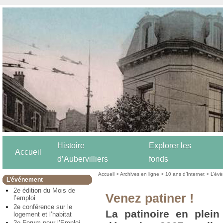
Histoire
Explorer les
Accueil
d’Aubervilliers
fonds
Accueil
>
Archives en ligne
>
10 ans d’Internet
>
L’év
L’événement
2e édition du Mois de
Venez patiner !
l’emploi
2e conférence sur le
La patinoire en plei
logement et l’habitat
2e Forum pour l’Emploi