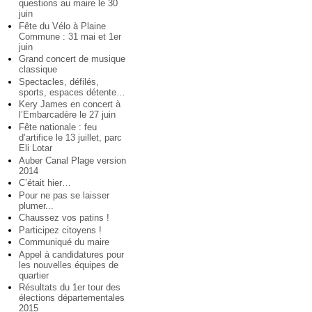
questions au maire le 30
juin
Fête du Vélo à Plaine
Commune : 31 mai et 1er
juin
Grand concert de musique
classique
Spectacles, défilés,
sports, espaces détente…
Kery James en concert à
l’Embarcadère le 27 juin
Fête nationale : feu
d’artifice le 13 juillet, parc
Eli Lotar
Auber Canal Plage version
2014
C’était hier…
Pour ne pas se laisser
plumer...
Chaussez vos patins !
Participez citoyens !
Communiqué du maire
Appel à candidatures pour
les nouvelles équipes de
quartier
Résultats du 1er tour des
élections départementales
2015