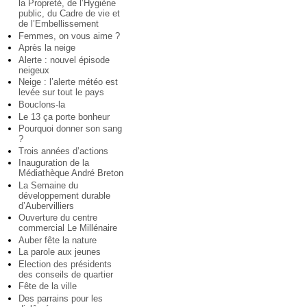
la Propreté, de l’Hygiène
public, du Cadre de vie et
de l’Embellissement
Femmes, on vous aime ?
Après la neige
Alerte : nouvel épisode
neigeux
Neige : l’alerte météo est
levée sur tout le pays
Bouclons-la
Le 13 ça porte bonheur
Pourquoi donner son sang
?
Trois années d’actions
Inauguration de la
Médiathèque André Breton
La Semaine du
développement durable
d’Aubervilliers
Ouverture du centre
commercial Le Millénaire
Auber fête la nature
La parole aux jeunes
Election des présidents
des conseils de quartier
Fête de la ville
Des parrains pour les