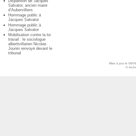
Disparition de Jacques
Salvator, ancien maire
d’Aubervilliers
Hommage public à
Jacques Salvator
Hommage public à
Jacques Salvator
Mobilisation contre la loi
travail : le sociologue
albertivillarien Nicolas
Jounin renvoyé devant le
tribunal
Mise à jour le 08/0
© Archiv