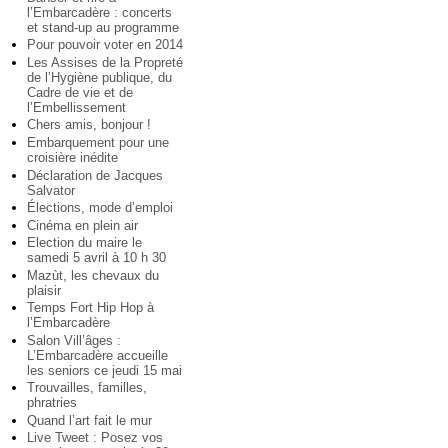
l’Embarcadère : concerts
et stand-up au programme
Pour pouvoir voter en 2014
Les Assises de la Propreté
de l’Hygiène publique, du
Cadre de vie et de
l’Embellissement
Chers amis, bonjour !
Embarquement pour une
croisière inédite
Déclaration de Jacques
Salvator
Élections, mode d’emploi
Cinéma en plein air
Election du maire le
samedi 5 avril à 10 h 30
Mazùt, les chevaux du
plaisir
Temps Fort Hip Hop à
l’Embarcadère
Salon Vill’âges :
L’Embarcadère accueille
les seniors ce jeudi 15 mai
Trouvailles, familles,
phratries
Quand l’art fait le mur
Live Tweet : Posez vos