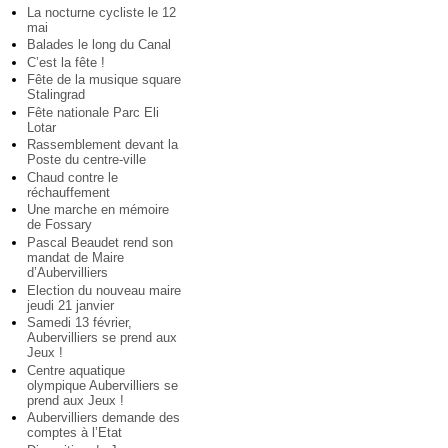
La nocturne cycliste le 12
mai
Balades le long du Canal
C’est la fête !
Fête de la musique square
Stalingrad
Fête nationale Parc Eli
Lotar
Rassemblement devant la
Poste du centre-ville
Chaud contre le
réchauffement
Une marche en mémoire
de Fossary
Pascal Beaudet rend son
mandat de Maire
d’Aubervilliers
Election du nouveau maire
jeudi 21 janvier
Samedi 13 février,
Aubervilliers se prend aux
Jeux !
Centre aquatique
olympique Aubervilliers se
prend aux Jeux !
Aubervilliers demande des
comptes à l’Etat