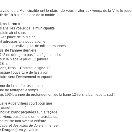
vator et la Municipalité ont le plaisir de vous inviter aux voeux de la Ville le jeud
ir de 18 h sur la place de la mairie.
ans le rétro
s ans, les voeux de la municipalité
 plein air et sans
iver, place de la Mairie.
t adressés à la population et
mbiance festive, plus de mille personnes
ssisté l’année dernière.
2012 ne dérogera pas à la règle, rendez-
ur la place le jeudi 12 janvier
 18 h.
tiens, tiens… Comme la ligne 12,
uisque l’ouverture de la station
laire sera l’événement marquant
.
ème de la soirée résolument
oire de rattraper le temps
is 1934, année du prolongement de la ligne 12 vers la banlieue… sud !
uelle Aubervilliers court pour que
 aussi bien traité.
noir et blanc projetées sur la façade
e, vieux bus à plateforme, acrobates,
e music-hall avec la célèbre
Cabaret des Filles de Joie
emmenée
te Dragon
(il va y avoir le