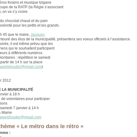
méros forains et musique tzigane
oupe de la RATP (la Régie s’associant
, on va s’y croire.
 du chocolat chaud et du pain
volonté pour les petits et les grands.
 h 45 que le maire,
Jacques
entouré des élus de la municipalité, présentera ses voeux officiels à l’assistance.
soirée, il est même prévu que les
ariens qui le souhaitent participent
urs à différents numéros.
lontaires : répétition le samedi
 partir de 14 h sur la place
aweldjouder@gmail.com
).
er 2012
 LA MUNICIPALITÉ
anvier à 18 h
de volontaires pour participer
tions
 samedi 7 janvier à 14 h
a Mairie
aweldjouder@gmail.com
 thème « Le métro dans le rétro »
amme :