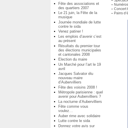
–
Spectacl
Fête des associations et
–
Numéros 
des quartiers 2007
–
Concert 
Le 21 juin, la Fête de la
–
Pains d’é
musique
Journée mondiale de lutte
contre le sida
Venez patiner !
Les emplois d’avenir c’est
au présent
Résultats du premier tour
des élections municipales
et cantonales 2008
Election du maire
Un Marché pour l’art le 19
avril
Jacques Salvator élu
nouveau maire
d’Aubervilliers
Fête des voisins 2008 !
Métropole parisienne : quel
avenir pour Aubervilliers ?
La nocturne d’Aubervilliers
Fête comme vous
voulez…
Auber rime avec solidaire
Lutte contre le sida
Donnez votre avis sur