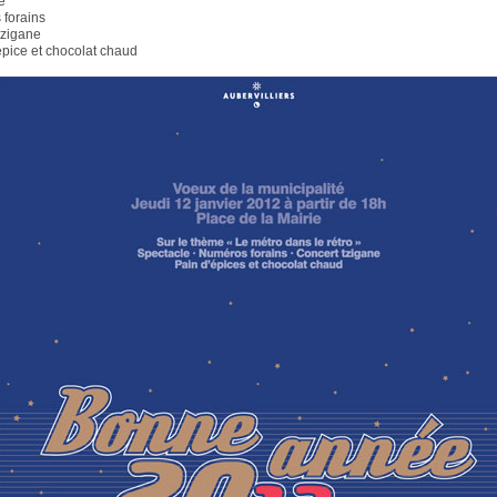
e
forains
tzigane
pice et chocolat chaud