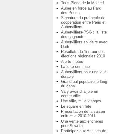
Tous Place de la Mairie !
Auber en force au Parc
des Princes
Signature du protocole de
coopération entre Paris et
Aubervilliers
Aubervilliers-PSG : la liste
des gagnants
Aubervilliers solidaire avec
Haïti
Résultats du 1er tour des
élections régionales 2010
Alerte météo
La lutte continue
Aubervilliers pour une ville
durable
Grand bal populaire le long
du canal
Va y avoir d’la joie en
centre-ville
Une ville, mille visages
Le square en fête
Présentation de la saison
culturelle 2010-2011
Une vente aux enchères
pour Soweto
Participez aux Assises de