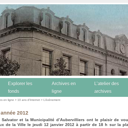
Explorer les
Archives en
L’atelier des
fonds
ligne
archives
es en ligne
>
10 ans d’Internet
>
L’événement
 année 2012
Salvator et la Municipalité d’Aubervilliers ont le plaisir de vou
x de la Ville le jeudi 12 janvier 2012 à partir de 18 h sur la pl