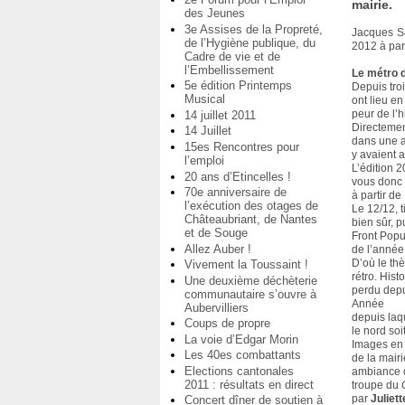
mairie.
des Jeunes
3e Assises de la Propreté,
Jacques Sal
de l’Hygiène publique, du
2012 à part
Cadre de vie et de
l’Embellissement
Le métro d
5e édition Printemps
Depuis troi
Musical
ont lieu en
peur de l’h
14 juillet 2011
Directemen
14 Juillet
dans une a
15es Rencontres pour
y avaient a
l’emploi
L’édition 
20 ans d’Etincelles !
vous donc s
70e anniversaire de
à partir de
l’exécution des otages de
Le 12/12, 
Châteaubriant, de Nantes
bien sûr, p
et de Souge
Front Popu
Allez Auber !
de l’année
D’où le th
Vivement la Toussaint !
rétro. Hist
Une deuxième déchèterie
perdu depu
communautaire s’ouvre à
Année
Aubervilliers
depuis laq
Coups de propre
le nord soit
La voie d’Edgar Morin
Images en 
Les 40es combattants
de la mairi
Elections cantonales
ambiance d
2011 : résultats en direct
troupe du
par
Juliet
Concert dîner de soutien à