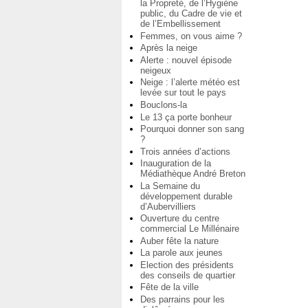
la Propreté, de l’Hygiène
public, du Cadre de vie et
de l’Embellissement
Femmes, on vous aime ?
Après la neige
Alerte : nouvel épisode
neigeux
Neige : l’alerte météo est
levée sur tout le pays
Bouclons-la
Le 13 ça porte bonheur
Pourquoi donner son sang
?
Trois années d’actions
Inauguration de la
Médiathèque André Breton
La Semaine du
développement durable
d’Aubervilliers
Ouverture du centre
commercial Le Millénaire
Auber fête la nature
La parole aux jeunes
Election des présidents
des conseils de quartier
Fête de la ville
Des parrains pour les