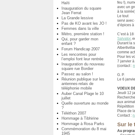
feu !), nu
Haïti
avec un gr
Inauguration du square
à la soirée)
Jean Ferrat
Le tout
La Grande lessive
servi avec
Pas de KO avant les JO !
d’épices à 
Femmes dans la ville
Métro, première station !
C’est à 18
Salvator
, 
Qui, pour garder mon
Durant la 
enfant ?
Albertivill
Forum Handicap 2007
comme acte
Les rencontres pour
Pour les vo
l’emploi font leur rentrée
7 janvier à
Inauguration du nouveau
(contact :
n
square rue Bordier
Passez au salon !
G. P.
Réunion publique sur les
Le 6 janvi
antennes-relais de
téléphonie mobile
VOEUX DE
Jeudi 12 j
Auber Canal Plage le 10
Recherche 
juillet
aux anima
Quelle ouverture au monde
Répétition
?
Place de l
Téléthon 2007
Contact :
n
Hommage à Tibhirine
Hommage à Rosa Parks
Sur le
Commémoration du 8 mai
Au progr
1945