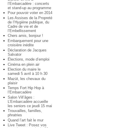
l’Embarcadère : concerts
et stand-up au programme
Pour pouvoir voter en 2014
Les Assises de la Propreté
de l’Hygiène publique, du
Cadre de vie et de
l’Embellissement
Chers amis, bonjour !
Embarquement pour une
croisière inédite
Déclaration de Jacques
Salvator
Élections, mode d’emploi
Cinéma en plein air
Election du maire le
samedi 5 avril à 10 h 30
Mazùt, les chevaux du
plaisir
Temps Fort Hip Hop à
l’Embarcadère
Salon Vill’âges :
L’Embarcadère accueille
les seniors ce jeudi 15 mai
Trouvailles, familles,
phratries
Quand l’art fait le mur
Live Tweet : Posez vos