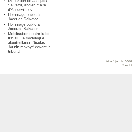
Disparition de Jacques
Salvator, ancien maire
d’Aubervilliers
Hommage public à
Jacques Salvator
Hommage public à
Jacques Salvator
Mobilisation contre la loi
travail : le sociologue
albertivillarien Nicolas
Jounin renvoyé devant le
tribunal
Mise à jour le 06/0
© Archiv