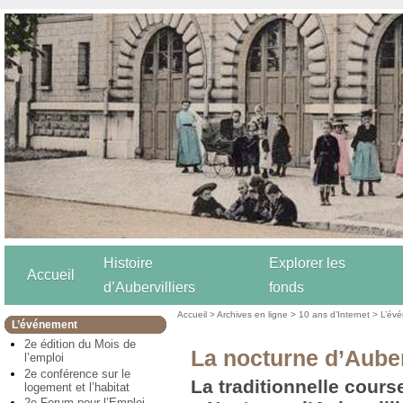
Histoire
Explorer les
Accueil
d’Aubervilliers
fonds
Accueil
>
Archives en ligne
>
10 ans d’Internet
>
L’év
L’événement
2e édition du Mois de
La nocturne d’Auber
l’emploi
2e conférence sur le
La traditionnelle cours
logement et l’habitat
2e Forum pour l’Emploi