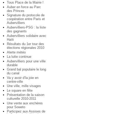
Tous Place de la Mairie !
Auber en force au Parc
des Princes
Signature du protocole de
coopération entre Paris et
Aubervilliers
Aubervilliers-PSG : la liste
des gagnants
Aubervilliers solidaire avec
Haïti
Résultats du 1er tour des
élections régionales 2010
Alerte météo
La lutte continue
Aubervilliers pour une ville
durable
Grand bal populaire le long
du canal
Va y avoir d’la joie en
centre-ville
Une ville, mille visages
Le square en fête
Présentation de la saison
culturelle 2010-2011
Une vente aux enchères
pour Soweto
Participez aux Assises de