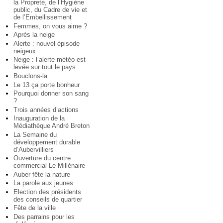
la Propreté, de l’Hygiène
public, du Cadre de vie et
de l’Embellissement
Femmes, on vous aime ?
Après la neige
Alerte : nouvel épisode
neigeux
Neige : l’alerte météo est
levée sur tout le pays
Bouclons-la
Le 13 ça porte bonheur
Pourquoi donner son sang
?
Trois années d’actions
Inauguration de la
Médiathèque André Breton
La Semaine du
développement durable
d’Aubervilliers
Ouverture du centre
commercial Le Millénaire
Auber fête la nature
La parole aux jeunes
Election des présidents
des conseils de quartier
Fête de la ville
Des parrains pour les