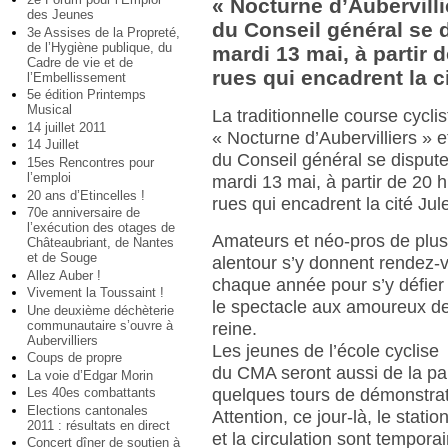
« Nocturne d’Aubervilli
des Jeunes
du Conseil général se d
3e Assises de la Propreté,
de l’Hygiène publique, du
mardi 13 mai, à partir 
Cadre de vie et de
rues qui encadrent la ci
l’Embellissement
5e édition Printemps
Musical
La traditionnelle course cyclis
14 juillet 2011
« Nocturne d’Aubervilliers » e
14 Juillet
du Conseil général se dispute
15es Rencontres pour
l’emploi
mardi 13 mai, à partir de 20 
20 ans d’Etincelles !
rues qui encadrent la cité Jul
70e anniversaire de
l’exécution des otages de
Amateurs et néo-pros de plus
Châteaubriant, de Nantes
et de Souge
alentour s’y donnent rendez-
Allez Auber !
chaque année pour s’y défier e
Vivement la Toussaint !
le spectacle aux amoureux de 
Une deuxième déchèterie
communautaire s’ouvre à
reine.
Aubervilliers
Les jeunes de l’école cyclise
Coups de propre
du CMA seront aussi de la pa
La voie d’Edgar Morin
Les 40es combattants
quelques tours de démonstrat
Elections cantonales
Attention, ce jour-là, le stat
2011 : résultats en direct
et la circulation sont tempora
Concert dîner de soutien à