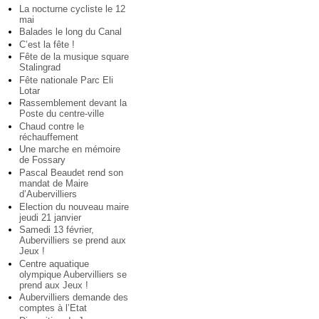
La nocturne cycliste le 12
mai
Balades le long du Canal
C’est la fête !
Fête de la musique square
Stalingrad
Fête nationale Parc Eli
Lotar
Rassemblement devant la
Poste du centre-ville
Chaud contre le
réchauffement
Une marche en mémoire
de Fossary
Pascal Beaudet rend son
mandat de Maire
d’Aubervilliers
Election du nouveau maire
jeudi 21 janvier
Samedi 13 février,
Aubervilliers se prend aux
Jeux !
Centre aquatique
olympique Aubervilliers se
prend aux Jeux !
Aubervilliers demande des
comptes à l’Etat