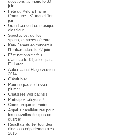
questions au maire le 30
juin
Fête du Vélo à Plaine
Commune : 31 mai et 1er
juin
Grand concert de musique
classique
Spectacles, défilés,
sports, espaces détente…
Kery James en concert à
l’Embarcadère le 27 juin
Fête nationale : feu
d’artifice le 13 juillet, parc
Eli Lotar
Auber Canal Plage version
2014
C’était hier…
Pour ne pas se laisser
plumer...
Chaussez vos patins !
Participez citoyens !
Communiqué du maire
Appel à candidatures pour
les nouvelles équipes de
quartier
Résultats du 1er tour des
élections départementales
2015