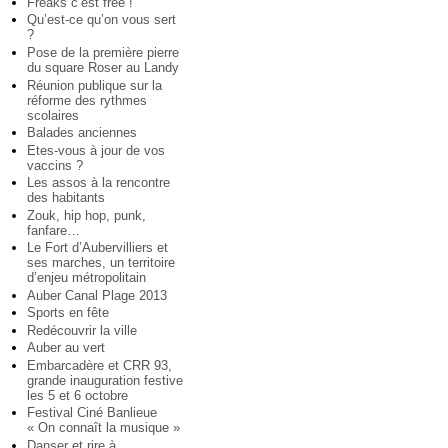
Freaks c’est free !
Qu’est-ce qu’on vous sert
?
Pose de la première pierre
du square Roser au Landy
Réunion publique sur la
réforme des rythmes
scolaires
Balades anciennes
Etes-vous à jour de vos
vaccins ?
Les assos à la rencontre
des habitants
Zouk, hip hop, punk,
fanfare…
Le Fort d’Aubervilliers et
ses marches, un territoire
d’enjeu métropolitain
Auber Canal Plage 2013
Sports en fête
Redécouvrir la ville
Auber au vert
Embarcadère et CRR 93,
grande inauguration festive
les 5 et 6 octobre
Festival Ciné Banlieue
« On connaît la musique »
Danser et rire à