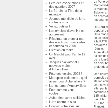
La Porte d
Fête des associations et
Marcadet-P
des quartiers 2007
la Madelei
Le 21 juin, la Fête de la
Babylone,
musique
en accès di
Journée mondiale de lutte
importante
contre le sida
Venez patiner !
Du Nord a
Les emplois d’avenir c’est
populaire 
au présent
Ultra moder
selon les 
Résultats du premier tour
à la RATP :
des élections municipales
des accès 
et cantonales 2008
réduite.
Election du maire
Autre atout
Un Marché pour l’art le 19
lui sert de
avril
de la lumiè
Jacques Salvator élu
en acier b
nouveau maire
profondeur
d’Aubervilliers
Fête des voisins 2008 !
Une nouvel
Métropole parisienne : quel
permettra d
avenir pour Aubervilliers ?
station et l
Une navett
La nocturne d’Aubervilliers
elle, par l
Fête comme vous
commercial
voulez…
135 million
Auber rime avec solidaire
par l’Etat,
Lutte contre le sida
et la RATP
Donnez votre avis sur
France).