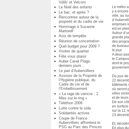
Vélib’ et Velcom
Le Noël des enfants
Le métro a
y a encore
Le bac, et après ?
ville, au s
Rencontres autour de la
d’Aubervil
propreté et du cadre de vie
emprises in
Hommage à Suzanne
est en plei
Martorell
Autour d’u
Avis de tempête
grande pla
Réunion de concertation
des progr
de bureaux
Quel budget pour 2009 ?
le jour.
Visites de quartier
A deux pas,
Fête vous plaisir
le Campus 
Auber Canal Plage,
dont le pro
derniers jours...
gouvernem
Le pari d’Aubervilliers
Assises de la Propreté de
Du jour de
l’Hygiène publique, du
22 décembr
Cadre de vie et de
bâtiments s
l’Embellissement
où seront 
villes voi
« La rage de vaincre : 2
et de leurs
filles sur le ring »
De son côt
Téléthon 2009
en surface l
Lutte contre le sida
sur la 12,
Solidarités actives
23 décemb
Coupe de France :
Aubervilliers affrontera le
Et, décidém
PSG au Parc des Princes
En plus du