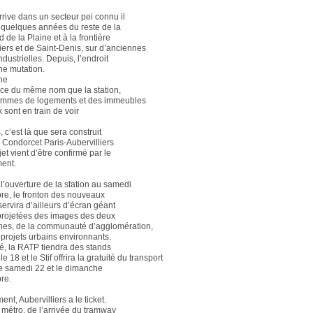
rrive dans un secteur pei connu il
 quelques années du reste de la
ud de la Plaine et à la frontière
liers et de Saint-Denis, sur d’anciennes
dustrielles. Depuis, l’endroit
ne mutation.
ne
ce du même nom que la station,
ammes de logements et des immeubles
 sont en train de voir
 c’est là que sera construit
Condorcet Paris-Aubervilliers
jet vient d’être confirmé par le
ent.
 l’ouverture de la station au samedi
e, le fronton des nouveaux
ervira d’ailleurs d’écran géant
projetées des images des deux
sines, de la communauté d’agglomération,
 projets urbains environnants.
é, la RATP tiendra des stands
e 18 et le Stif offrira la gratuité du transport
 le samedi 22 et le dimanche
re.
ent, Aubervilliers a le ticket.
 métro, de l’arrivée du tramway