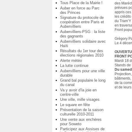
Tous Place de la Mairie !
des Maréch
prévues po
Auber en force au Parc
appris ces 
des Princes
les crédit
Signature du protocole de
du Tram’Y 
coopération entre Paris et
en travers
Aubervilliers
Front popu
Aubervilliers-PSG : la liste
des gagnants
Grégory Pa
Aubervilliers solidaire avec
Le 4 déce
Haïti
Résultats du 1er tour des
OUVERTUR
élections régionales 2010
FRONT P
Alerte météo
Mardi 18 
Stands de 
La lutte continue
Du samedi
Aubervilliers pour une ville
Projection
durable
bâtiments,
Grand bal populaire le long
de la com
du canal
et de leurs
Va y avoir d’la joie en
centre-ville
Une ville, mille visages
Le square en fête
Présentation de la saison
culturelle 2010-2011
Une vente aux enchères
pour Soweto
Participez aux Assises de