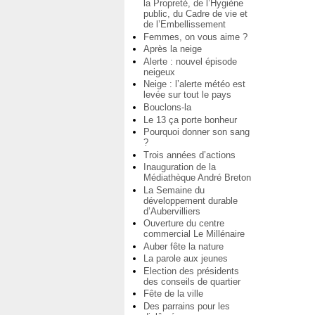
la Propreté, de l’Hygiène
public, du Cadre de vie et
de l’Embellissement
Femmes, on vous aime ?
Après la neige
Alerte : nouvel épisode
neigeux
Neige : l’alerte météo est
levée sur tout le pays
Bouclons-la
Le 13 ça porte bonheur
Pourquoi donner son sang
?
Trois années d’actions
Inauguration de la
Médiathèque André Breton
La Semaine du
développement durable
d’Aubervilliers
Ouverture du centre
commercial Le Millénaire
Auber fête la nature
La parole aux jeunes
Election des présidents
des conseils de quartier
Fête de la ville
Des parrains pour les