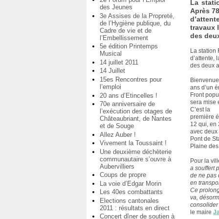
La stati
des Jeunes
Après 7
3e Assises de la Propreté,
d’attent
de l’Hygiène publique, du
travaux 
Cadre de vie et de
des deux
l’Embellissement
5e édition Printemps
La station
Musical
d’attente, 
14 juillet 2011
des deux au
14 Juillet
15es Rencontres pour
Bienvenue 
l’emploi
ans d’un é
Front popul
20 ans d’Etincelles !
sera mise 
70e anniversaire de
C’est la
l’exécution des otages de
première é
Châteaubriant, de Nantes
12 qui, en
et de Souge
avec deux 
Allez Auber !
Pont de Sta
Vivement la Toussaint !
Plaine des
Une deuxième déchèterie
communautaire s’ouvre à
Pour la vil
Aubervilliers
a souffert
Coups de propre
de ne pas 
en transpo
La voie d’Edgar Morin
Ce prolon
Les 40es combattants
va, désorm
Elections cantonales
consolide
2011 : résultats en direct
le maire
J
Concert dîner de soutien à