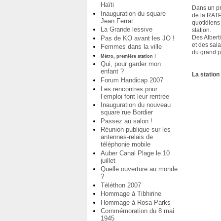
Haïti
Dans un pr
Inauguration du square
de la RATP
Jean Ferrat
quotidiens 
La Grande lessive
station.
Des Albert
Pas de KO avant les JO !
et des sal
Femmes dans la ville
du grand p
Métro, première station !
Qui, pour garder mon
enfant ?
La station 
Forum Handicap 2007
Les rencontres pour
l’emploi font leur rentrée
Inauguration du nouveau
square rue Bordier
Passez au salon !
Réunion publique sur les
antennes-relais de
téléphonie mobile
Auber Canal Plage le 10
juillet
Quelle ouverture au monde
?
Téléthon 2007
Hommage à Tibhirine
Hommage à Rosa Parks
Commémoration du 8 mai
1945