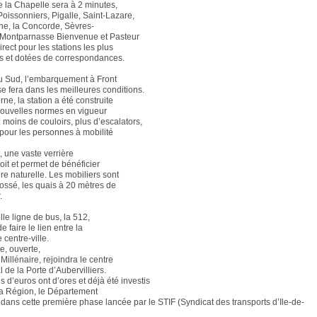
e la Chapelle sera à 2 minutes,
oissonniers, Pigalle, Saint-Lazare,
ne, la Concorde, Sèvres-
 Montparnasse Bienvenue et Pasteur
rect pour les stations les plus
s et dotées de correspondances.
u Sud, l’embarquement à Front
se fera dans les meilleures conditions.
ne, la station a été construite
nouvelles normes en vigueur
 moins de couloirs, plus d’escalators,
pour les personnes à mobilité
, une vaste verrière
 toit et permet de bénéficier
re naturelle. Les mobiliers sont
rossé, les quais à 20 mètres de
.
le ligne de bus, la 512,
e faire le lien entre la
e centre-ville.
e, ouverte,
e Millénaire, rejoindra le centre
 de la Porte d’Aubervilliers.
s d’euros ont d’ores et déjà été investis
 la Région, le Département
 dans cette première phase lancée par le STIF (Syndicat des transports d’Ile-de-