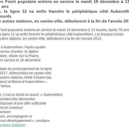
on Front populaire entrera en service le mardi 18 décembre à 1
8 ans
e, la ligne 12 va enfin franchir le périphérique côté Aubervill
lourds
 autres stations, en centre-ville, débuteront à la fin de l’année 20
 Front populaire entrera en service le mardi 18 décembre à 13 heures. Après 78 an
la ligne 12 va enfin franchir le périphérique côté Aubervilliers. Les travaux lourds
tres stations, en centre-ville, débuteront à la fin de l’année 2013.
à Aubervilliers ! Après quatre
norme chantier, la station
aire, située sur la Plaine,
en service le 18 décembre.
tape du prolongement de la ligne
 2017, débouchera en centre-ville
autres stations, Aimé Césaire (au
ins) et Mairie d’Aubervilliers –
 Vertus.
le, c’est un bond en avant. «
Aubervilliers
 pendant des décennies
disposer d’une offre suffisante
rts en commun.
gement
ais, accompagner et
r son développement
», souligne
acques Salvator
.