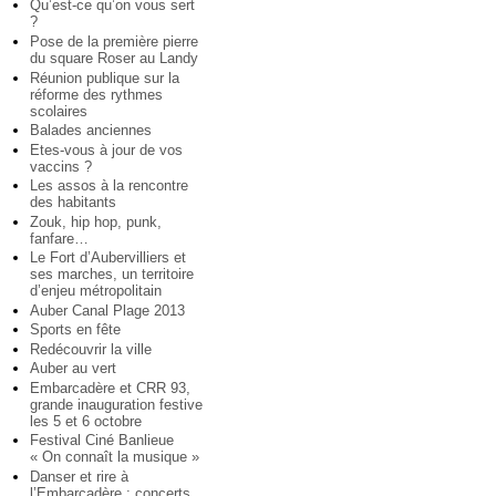
Qu’est-ce qu’on vous sert
?
Pose de la première pierre
du square Roser au Landy
Réunion publique sur la
réforme des rythmes
scolaires
Balades anciennes
Etes-vous à jour de vos
vaccins ?
Les assos à la rencontre
des habitants
Zouk, hip hop, punk,
fanfare…
Le Fort d’Aubervilliers et
ses marches, un territoire
d’enjeu métropolitain
Auber Canal Plage 2013
Sports en fête
Redécouvrir la ville
Auber au vert
Embarcadère et CRR 93,
grande inauguration festive
les 5 et 6 octobre
Festival Ciné Banlieue
« On connaît la musique »
Danser et rire à
l’Embarcadère : concerts