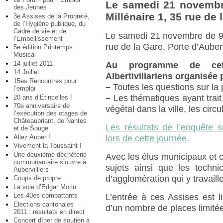
Le samedi 21 novembr
des Jeunes
Millénaire 1, 35 rue de 
3e Assises de la Propreté,
de l’Hygiène publique, du
Cadre de vie et de
Le samedi 21 novembre de 9 
l’Embellissement
rue de la Gare, Porte d’Auberv
5e édition Printemps
Musical
14 juillet 2011
Au programme de cett
14 Juillet
Albertivillariens organisée 
15es Rencontres pour
–
Toutes les questions sur la 
l’emploi
–
Les thématiques ayant trait 
20 ans d’Etincelles !
70e anniversaire de
végétal dans la ville, les circu
l’exécution des otages de
Châteaubriant, de Nantes
Les résultats de l’enquête 
et de Souge
Allez Auber !
lors de cette journée.
Vivement la Toussaint !
Une deuxième déchèterie
Avec les élus municipaux et 
communautaire s’ouvre à
sujets ainsi que les techn
Aubervilliers
d’agglomération qui y travaill
Coups de propre
La voie d’Edgar Morin
Les 40es combattants
L’entrée à ces Assises est li
Elections cantonales
d’un nombre de places limité
2011 : résultats en direct
Concert dîner de soutien à