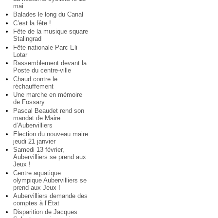
mai
Balades le long du Canal
C’est la fête !
Fête de la musique square
Stalingrad
Fête nationale Parc Eli
Lotar
Rassemblement devant la
Poste du centre-ville
Chaud contre le
réchauffement
Une marche en mémoire
de Fossary
Pascal Beaudet rend son
mandat de Maire
d’Aubervilliers
Election du nouveau maire
jeudi 21 janvier
Samedi 13 février,
Aubervilliers se prend aux
Jeux !
Centre aquatique
olympique Aubervilliers se
prend aux Jeux !
Aubervilliers demande des
comptes à l’Etat
Disparition de Jacques