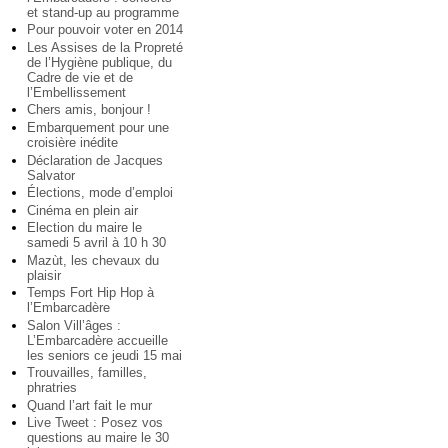
et stand-up au programme
Pour pouvoir voter en 2014
Les Assises de la Propreté
de l’Hygiène publique, du
Cadre de vie et de
l’Embellissement
Chers amis, bonjour !
Embarquement pour une
croisière inédite
Déclaration de Jacques
Salvator
Élections, mode d’emploi
Cinéma en plein air
Election du maire le
samedi 5 avril à 10 h 30
Mazùt, les chevaux du
plaisir
Temps Fort Hip Hop à
l’Embarcadère
Salon Vill’âges :
L’Embarcadère accueille
les seniors ce jeudi 15 mai
Trouvailles, familles,
phratries
Quand l’art fait le mur
Live Tweet : Posez vos
questions au maire le 30