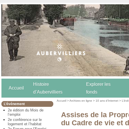
Histoire
Explorer les
Accueil
d’Aubervilliers
fonds
Accueil
>
Archives en ligne
>
10 ans d’Internet
>
L’év
L’événement
2e édition du Mois de
Assises de la Propr
l’emploi
2e conférence sur le
du Cadre de vie et 
logement et l’habitat
2e Forum pour l’Emploi