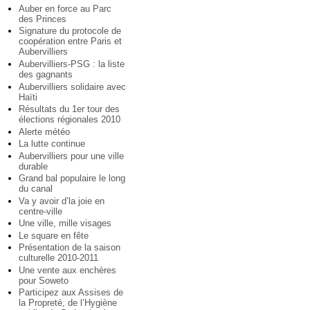
Auber en force au Parc
des Princes
Signature du protocole de
coopération entre Paris et
Aubervilliers
Aubervilliers-PSG : la liste
des gagnants
Aubervilliers solidaire avec
Haïti
Résultats du 1er tour des
élections régionales 2010
Alerte météo
La lutte continue
Aubervilliers pour une ville
durable
Grand bal populaire le long
du canal
Va y avoir d’la joie en
centre-ville
Une ville, mille visages
Le square en fête
Présentation de la saison
culturelle 2010-2011
Une vente aux enchères
pour Soweto
Participez aux Assises de
la Propreté, de l’Hygiène