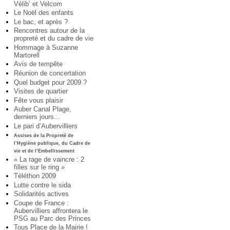
Vélib’ et Velcom
Le Noël des enfants
Le bac, et après ?
Rencontres autour de la
propreté et du cadre de vie
Hommage à Suzanne
Martorell
Avis de tempête
Réunion de concertation
Quel budget pour 2009 ?
Visites de quartier
Fête vous plaisir
Auber Canal Plage,
derniers jours...
Le pari d’Aubervilliers
Assises de la Propreté de
l’Hygiène publique, du Cadre de
vie et de l’Embellissement
« La rage de vaincre : 2
filles sur le ring »
Téléthon 2009
Lutte contre le sida
Solidarités actives
Coupe de France :
Aubervilliers affrontera le
PSG au Parc des Princes
Tous Place de la Mairie !