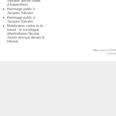
Salvator, ancien maire
d’Aubervilliers
Hommage public à
Jacques Salvator
Hommage public à
Jacques Salvator
Mobilisation contre la loi
travail : le sociologue
albertivillarien Nicolas
Jounin renvoyé devant le
tribunal
Mise à jour le 07/0
© Archiv