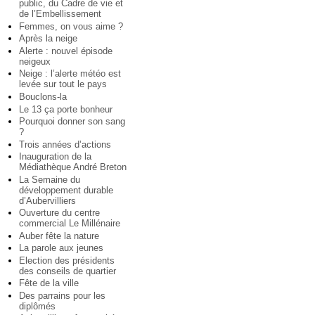
public, du Cadre de vie et
de l’Embellissement
Femmes, on vous aime ?
Après la neige
Alerte : nouvel épisode
neigeux
Neige : l’alerte météo est
levée sur tout le pays
Bouclons-la
Le 13 ça porte bonheur
Pourquoi donner son sang
?
Trois années d’actions
Inauguration de la
Médiathèque André Breton
La Semaine du
développement durable
d’Aubervilliers
Ouverture du centre
commercial Le Millénaire
Auber fête la nature
La parole aux jeunes
Election des présidents
des conseils de quartier
Fête de la ville
Des parrains pour les
diplômés