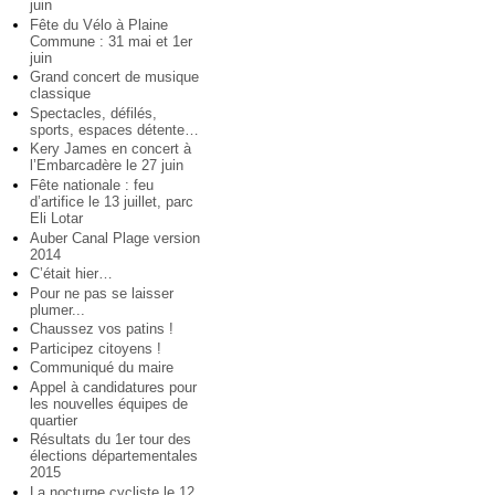
juin
Fête du Vélo à Plaine
Commune : 31 mai et 1er
juin
Grand concert de musique
classique
Spectacles, défilés,
sports, espaces détente…
Kery James en concert à
l’Embarcadère le 27 juin
Fête nationale : feu
d’artifice le 13 juillet, parc
Eli Lotar
Auber Canal Plage version
2014
C’était hier…
Pour ne pas se laisser
plumer...
Chaussez vos patins !
Participez citoyens !
Communiqué du maire
Appel à candidatures pour
les nouvelles équipes de
quartier
Résultats du 1er tour des
élections départementales
2015
La nocturne cycliste le 12