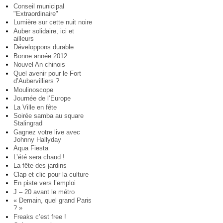
Conseil municipal
"Extraordinaire"
Lumière sur cette nuit noire
Auber solidaire, ici et
ailleurs
Développons durable
Bonne année 2012
Nouvel An chinois
Quel avenir pour le Fort
d’Aubervilliers ?
Moulinoscope
Journée de l’Europe
La Ville en fête
Soirée samba au square
Stalingrad
Gagnez votre live avec
Johnny Hallyday
Aqua Fiesta
L’été sera chaud !
La fête des jardins
Clap et clic pour la culture
En piste vers l’emploi
J – 20 avant le métro
« Demain, quel grand Paris
? »
Freaks c’est free !