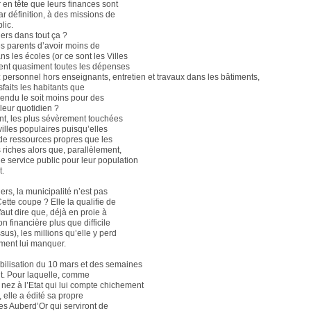
ir en tête que leurs finances sont
ar définition, à des missions de
lic.
gers dans tout ça ?
s parents d’avoir moins de
s les écoles (or ce sont les Villes
ent quasiment toutes les dépenses
: personnel hors enseignants, entretien et travaux dans les bâtiments,
isfaits les habitants que
 rendu le soit moins pour des
leur quotidien ?
t, les plus sévèrement touchées
villes populaires puisqu’elles
de ressources propres que les
iches alors que, parallèlement,
de service public pour leur population
t.
iers, la municipalité n’est pas
ette coupe ? Elle la qualifie de
 faut dire que, déjà en proie à
on financière plus que difficile
ssus), les millions qu’elle y perd
ment lui manquer.
bilisation du 10 mars et des semaines
nt. Pour laquelle, comme
 nez à l’Etat qui lui compte chichement
 elle a édité sa propre
es Auberd’Or qui serviront de