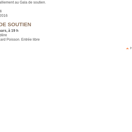
ralliement au Gala de soutien.
i
 2016
DE SOUTIEN
ars, à 19 h
dère
ard Poisson. Entrée libre
H