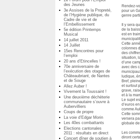
des Jeunes
Rendez-vo
3e Assises de la Propreté,
pour un Ga
de l’Hygiène publique, du
genre parti
Cadre de vie et de
l’Embellissement
Il y sera q
5e édition Printemps
de la baiss
Musical
est en trai
municipali
14 juillet 2011
Cette anné
14 Juillet
colonnes d
15es Rencontres pour
des chiffre
l’emploi
situation,
20 ans d’Etincelles !
d’une cam
70e anniversaire de
avec des c
l’exécution des otages de
municipaux
Châteaubriant, de Nantes
ludique, ém
et de Souge
Bref, plein
et surtout 
Allez Auber !
grave, rai
Vivement la Toussaint !
et à la man
Une deuxième déchèterie
Le sujet e
communautaire s’ouvre à
d’euros en
Aubervilliers
comme Aube
Coups de propre
Cette somme
La voie d’Edgar Morin
versera pa
Les 40es combattants
globale de
Elections cantonales
Les commu
2011 : résultats en direct
diront cer
Concert dîner de soutien à