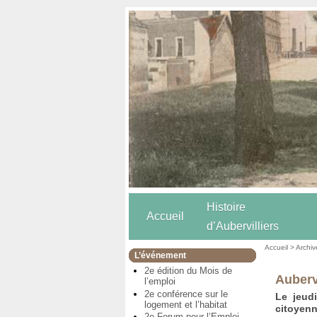
Histoire
Accueil
d’Aubervilliers
Accueil
>
Archiv
L’événement
2e édition du Mois de
Auberv
l’emploi
2e conférence sur le
Le jeud
logement et l’habitat
citoyenn
2e Forum pour l’Emploi