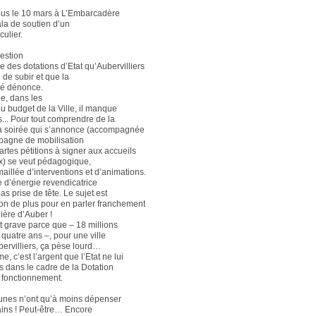
us le 10 mars à L’Embarcadère
la de soutien d’un
culier.
uestion
e des dotations d’Etat qu’Aubervilliers
n de subir et que la
té dénonce.
e, dans les
u budget de la Ville, il manque
s... Pour tout comprendre de la
 la soirée qui s’annonce (accompagnée
pagne de mobilisation
artes pétitions à signer aux accueils
) se veut pédagogique,
aillée d’interventions et d’animations.
e d’énergie revendicatrice
pas prise de tête. Le sujet est
son de plus pour en parler franchement
ière d’Auber !
st grave parce que – 18 millions
 quatre ans –, pour une ville
rvilliers, ça pèse lourd…
, c’est l’argent que l’Etat ne lui
s dans le cadre de la Dotation
 fonctionnement.
nes n’ont qu’à moins dépenser
tains ! Peut-être… Encore