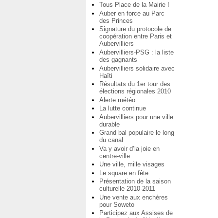
Tous Place de la Mairie !
Auber en force au Parc
des Princes
Signature du protocole de
coopération entre Paris et
Aubervilliers
Aubervilliers-PSG : la liste
des gagnants
Aubervilliers solidaire avec
Haïti
Résultats du 1er tour des
élections régionales 2010
Alerte météo
La lutte continue
Aubervilliers pour une ville
durable
Grand bal populaire le long
du canal
Va y avoir d’la joie en
centre-ville
Une ville, mille visages
Le square en fête
Présentation de la saison
culturelle 2010-2011
Une vente aux enchères
pour Soweto
Participez aux Assises de