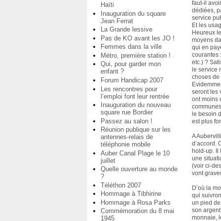
faut-il avo
Haïti
dédiées, p
Inauguration du square
service pub
Jean Ferrat
Et les usa
La Grande lessive
Heureux le
Pas de KO avant les JO !
moyens dan
Femmes dans la ville
qui en pay
courantes 
Métro, première station !
etc.) ? Sat
Qui, pour garder mon
le service
enfant ?
choses de 
Forum Handicap 2007
Evidemmen
Les rencontres pour
seront les 
l’emploi font leur rentrée
ont moins 
Inauguration du nouveau
communes r
square rue Bordier
le besoin 
Passez au salon !
est plus for
Réunion publique sur les
A Aubervill
antennes-relais de
d’accord. C
téléphonie mobile
hold-up. Il
Auber Canal Plage le 10
une situati
juillet
(voir ci-de
Quelle ouverture au monde
vont grave
?
Téléthon 2007
D’où la mo
Hommage à Tibhirine
qui suivro
Hommage à Rosa Parks
un pied de
son argent,
Commémoration du 8 mai
monnaie, l
1945