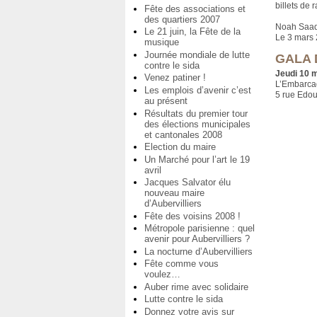
billets de 
Fête des associations et
des quartiers 2007
Noah Saad
Le 21 juin, la Fête de la
Le 3 mars
musique
Journée mondiale de lutte
GALA 
contre le sida
Jeudi 10 m
Venez patiner !
L’Embarca
Les emplois d’avenir c’est
5 rue Edou
au présent
Résultats du premier tour
des élections municipales
et cantonales 2008
Election du maire
Un Marché pour l’art le 19
avril
Jacques Salvator élu
nouveau maire
d’Aubervilliers
Fête des voisins 2008 !
Métropole parisienne : quel
avenir pour Aubervilliers ?
La nocturne d’Aubervilliers
Fête comme vous
voulez…
Auber rime avec solidaire
Lutte contre le sida
Donnez votre avis sur