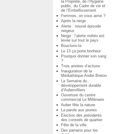
la Propreté, de l’Hygiène
public, du Cadre de vie et
de l’Embellissement
Femmes, on vous aime ?
Après la neige
Alerte : nouvel épisode
neigeux
Neige : l’alerte météo est
levée sur tout le pays
Bouclons-la
Le 13 ça porte bonheur
Pourquoi donner son sang
?
Trois années d’actions
Inauguration de la
Médiathèque André Breton
La Semaine du
développement durable
d’Aubervilliers
Ouverture du centre
commercial Le Millénaire
Auber fête la nature
La parole aux jeunes
Election des présidents
des conseils de quartier
Fête de la ville
Des parrains pour les