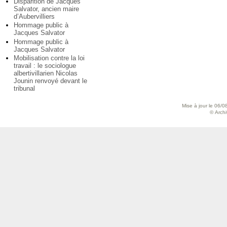
Disparition de Jacques
Salvator, ancien maire
d’Aubervilliers
Hommage public à
Jacques Salvator
Hommage public à
Jacques Salvator
Mobilisation contre la loi
travail : le sociologue
albertivillarien Nicolas
Jounin renvoyé devant le
tribunal
Mise à jour le 06/0
© Archiv