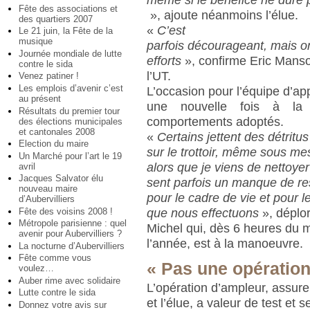
Fête des associations et
», ajoute néanmoins l’élue.
des quartiers 2007
«
C’est
Le 21 juin, la Fête de la
musique
parfois décourageant, mais o
Journée mondiale de lutte
efforts
», confirme Eric Manso,
contre le sida
l’UT.
Venez patiner !
Les emplois d’avenir c’est
L’occasion pour l’équipe d’ap
au présent
une nouvelle fois à la 
Résultats du premier tour
comportements adoptés.
des élections municipales
et cantonales 2008
«
Certains jettent des détritus
Election du maire
sur le trottoir, même sous me
Un Marché pour l’art le 19
alors que je viens de nettoyer
avril
Jacques Salvator élu
sent parfois un manque de re
nouveau maire
pour le cadre de vie et pour le
d’Aubervilliers
Fête des voisins 2008 !
que nous effectuons
», déplo
Métropole parisienne : quel
Michel qui, dès 6 heures du m
avenir pour Aubervilliers ?
l’année, est à la manoeuvre.
La nocturne d’Aubervilliers
Fête comme vous
« Pas une opération
voulez…
Auber rime avec solidaire
L’opération d’ampleur, assure
Lutte contre le sida
et l’élue, a valeur de test et 
Donnez votre avis sur