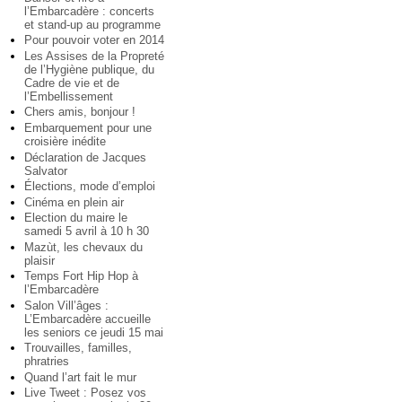
l’Embarcadère : concerts
et stand-up au programme
Pour pouvoir voter en 2014
Les Assises de la Propreté
de l’Hygiène publique, du
Cadre de vie et de
l’Embellissement
Chers amis, bonjour !
Embarquement pour une
croisière inédite
Déclaration de Jacques
Salvator
Élections, mode d’emploi
Cinéma en plein air
Election du maire le
samedi 5 avril à 10 h 30
Mazùt, les chevaux du
plaisir
Temps Fort Hip Hop à
l’Embarcadère
Salon Vill’âges :
L’Embarcadère accueille
les seniors ce jeudi 15 mai
Trouvailles, familles,
phratries
Quand l’art fait le mur
Live Tweet : Posez vos