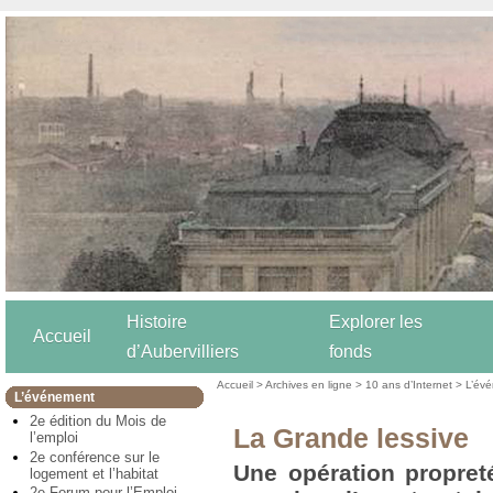
Histoire
Explorer les
Accueil
d’Aubervilliers
fonds
Accueil
>
Archives en ligne
>
10 ans d’Internet
>
L’év
L’événement
2e édition du Mois de
La Grande lessive
l’emploi
2e conférence sur le
Une opération propret
logement et l’habitat
2e Forum pour l’Emploi