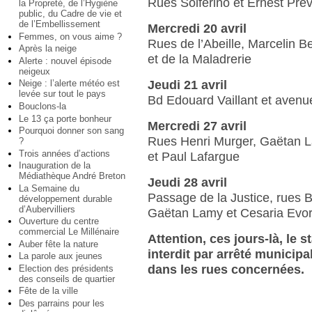
Rues Solférino et Ernest Pré
la Propreté, de l’Hygiène
public, du Cadre de vie et
de l’Embellissement
Mercredi 20 avril
Femmes, on vous aime ?
Rues de l’Abeille, Marcelin Be
Après la neige
et de la Maladrerie
Alerte : nouvel épisode
neigeux
Jeudi 21 avril
Neige : l’alerte météo est
levée sur tout le pays
Bd Edouard Vaillant et aven
Bouclons-la
Le 13 ça porte bonheur
Mercredi 27 avril
Pourquoi donner son sang
Rues Henri Murger, Gaëtan L
?
Trois années d’actions
et Paul Lafargue
Inauguration de la
Médiathèque André Breton
Jeudi 28 avril
La Semaine du
Passage de la Justice, rues B
développement durable
d’Aubervilliers
Gaëtan Lamy et Cesaria Evo
Ouverture du centre
commercial Le Millénaire
Attention, ces jours-là, le 
Auber fête la nature
interdit par arrêté municipa
La parole aux jeunes
dans les rues concernées.
Election des présidents
des conseils de quartier
Fête de la ville
Des parrains pour les