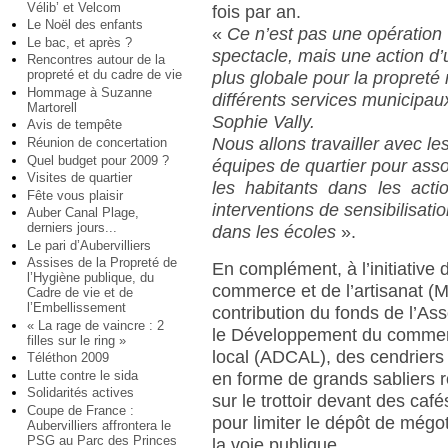
Vélib’ et Velcom
fois par an.
Le Noël des enfants
«
Ce n’est pas une opération
Le bac, et après ?
spectacle, mais une action d’
Rencontres autour de la
propreté et du cadre de vie
plus globale pour la propreté 
Hommage à Suzanne
différents services municipau
Martorell
Sophie Vally.
Avis de tempête
Nous allons travailler avec le
Réunion de concertation
Quel budget pour 2009 ?
équipes de quartier pour asso
Visites de quartier
les habitants dans les act
Fête vous plaisir
interventions de sensibilisati
Auber Canal Plage,
derniers jours...
dans les écoles
».
Le pari d’Aubervilliers
Assises de la Propreté de
En complément, à l’initiative
l’Hygiène publique, du
commerce et de l’artisanat 
Cadre de vie et de
l’Embellissement
contribution du fonds de l’Ass
« La rage de vaincre : 2
le Développement du commerce
filles sur le ring »
local (ADCAL), des cendriers
Téléthon 2009
Lutte contre le sida
en forme de grands sabliers 
Solidarités actives
sur le trottoir devant des café
Coupe de France :
pour limiter le dépôt de mégo
Aubervilliers affrontera le
PSG au Parc des Princes
la voie publique.