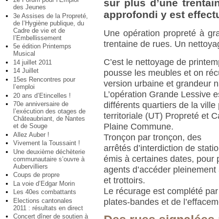
sur plus d’une trentai
des Jeunes
approfondi y est effect
3e Assises de la Propreté,
de l’Hygiène publique, du
Cadre de vie et de
Une opération propreté à gr
l’Embellissement
trentaine de rues. Un nettoya
5e édition Printemps
Musical
C’est le nettoyage de printe
14 juillet 2011
14 Juillet
pousse les meubles et on réc
15es Rencontres pour
version urbaine et grandeur n
l’emploi
L’opération Grande Lessive 
20 ans d’Etincelles !
70e anniversaire de
différents quartiers de la ville
l’exécution des otages de
territoriale (UT) Propreté et 
Châteaubriant, de Nantes
Plaine Commune.
et de Souge
Allez Auber !
Tronçon par tronçon, des
Vivement la Toussaint !
arrêtés d’interdiction de stati
Une deuxième déchèterie
émis à certaines dates, pour
communautaire s’ouvre à
Aubervilliers
agents d’accéder pleinement 
Coups de propre
et trottoirs.
La voie d’Edgar Morin
Le récurage est complété par
Les 40es combattants
Elections cantonales
plates-bandes et de l’effaceme
2011 : résultats en direct
Concert dîner de soutien à