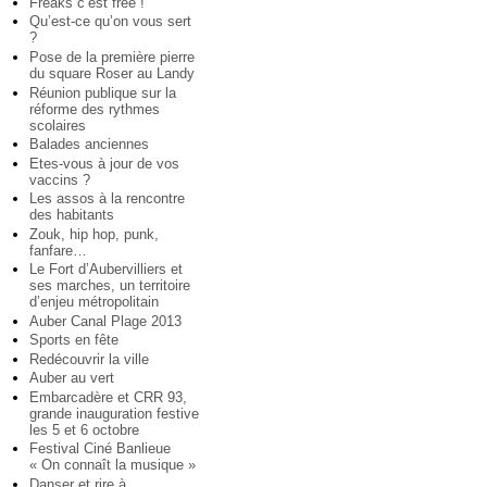
Freaks c’est free !
Qu’est-ce qu’on vous sert
?
Pose de la première pierre
du square Roser au Landy
Réunion publique sur la
réforme des rythmes
scolaires
Balades anciennes
Etes-vous à jour de vos
vaccins ?
Les assos à la rencontre
des habitants
Zouk, hip hop, punk,
fanfare…
Le Fort d’Aubervilliers et
ses marches, un territoire
d’enjeu métropolitain
Auber Canal Plage 2013
Sports en fête
Redécouvrir la ville
Auber au vert
Embarcadère et CRR 93,
grande inauguration festive
les 5 et 6 octobre
Festival Ciné Banlieue
« On connaît la musique »
Danser et rire à