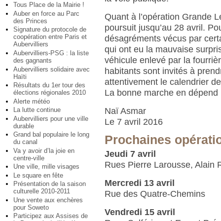
Tous Place de la Mairie !
Auber en force au Parc
Quant à l’opération Grande Le
des Princes
poursuit jusqu’au 28 avril. Pou
Signature du protocole de
coopération entre Paris et
désagréments vécus par certa
Aubervilliers
qui ont eu la mauvaise surpris
Aubervilliers-PSG : la liste
véhicule enlevé par la fourriè
des gagnants
Aubervilliers solidaire avec
habitants sont invités à pren
Haïti
attentivement le calendrier d
Résultats du 1er tour des
La bonne marche en dépend 
élections régionales 2010
Alerte météo
La lutte continue
Naï Asmar
Aubervilliers pour une ville
Le 7 avril 2016
durable
Grand bal populaire le long
Prochaines opérati
du canal
Va y avoir d’la joie en
Jeudi 7 avril
centre-ville
Rues Pierre Larousse, Alain R
Une ville, mille visages
Le square en fête
Mercredi 13 avril
Présentation de la saison
culturelle 2010-2011
Rue des Quatre-Chemins
Une vente aux enchères
pour Soweto
Vendredi 15 avril
Participez aux Assises de