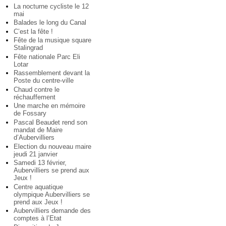
La nocturne cycliste le 12
mai
Balades le long du Canal
C’est la fête !
Fête de la musique square
Stalingrad
Fête nationale Parc Eli
Lotar
Rassemblement devant la
Poste du centre-ville
Chaud contre le
réchauffement
Une marche en mémoire
de Fossary
Pascal Beaudet rend son
mandat de Maire
d’Aubervilliers
Election du nouveau maire
jeudi 21 janvier
Samedi 13 février,
Aubervilliers se prend aux
Jeux !
Centre aquatique
olympique Aubervilliers se
prend aux Jeux !
Aubervilliers demande des
comptes à l’Etat