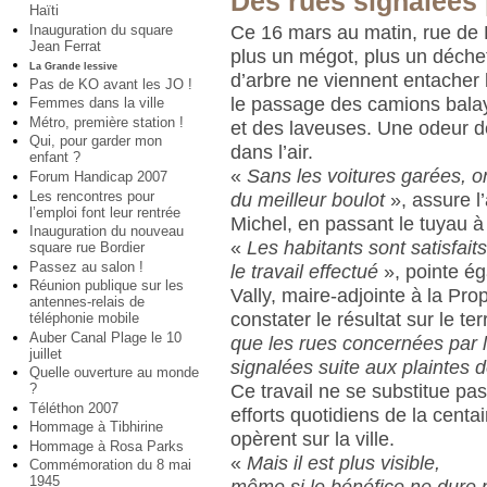
Des rues signalées 
Haïti
Ce 16 mars au matin, rue de
Inauguration du square
Jean Ferrat
plus un mégot, plus un déchet
La Grande lessive
d’arbre ne viennent entacher 
Pas de KO avant les JO !
le passage des camions balay
Femmes dans la ville
Métro, première station !
et des laveuses. Une odeur d
Qui, pour garder mon
dans l’air.
enfant ?
«
Sans les voitures garées, on
Forum Handicap 2007
Les rencontres pour
du meilleur boulot
», assure l
l’emploi font leur rentrée
Michel, en passant le tuyau à
Inauguration du nouveau
«
Les habitants sont satisfaits,
square rue Bordier
Passez au salon !
le travail effectué
», pointe é
Réunion publique sur les
Vally, maire-adjointe à la Pro
antennes-relais de
constater le résultat sur le te
téléphonie mobile
Auber Canal Plage le 10
que les rues concernées par l
juillet
signalées suite aux plaintes d
Quelle ouverture au monde
Ce travail ne se substitue pa
?
Téléthon 2007
efforts quotidiens de la centa
Hommage à Tibhirine
opèrent sur la ville.
Hommage à Rosa Parks
«
Mais il est plus visible,
Commémoration du 8 mai
1945
même si le bénéfice ne dure