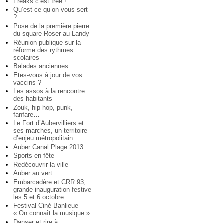
Freaks c’est free !
Qu’est-ce qu’on vous sert
?
Pose de la première pierre
du square Roser au Landy
Réunion publique sur la
réforme des rythmes
scolaires
Balades anciennes
Etes-vous à jour de vos
vaccins ?
Les assos à la rencontre
des habitants
Zouk, hip hop, punk,
fanfare…
Le Fort d’Aubervilliers et
ses marches, un territoire
d’enjeu métropolitain
Auber Canal Plage 2013
Sports en fête
Redécouvrir la ville
Auber au vert
Embarcadère et CRR 93,
grande inauguration festive
les 5 et 6 octobre
Festival Ciné Banlieue
« On connaît la musique »
Danser et rire à