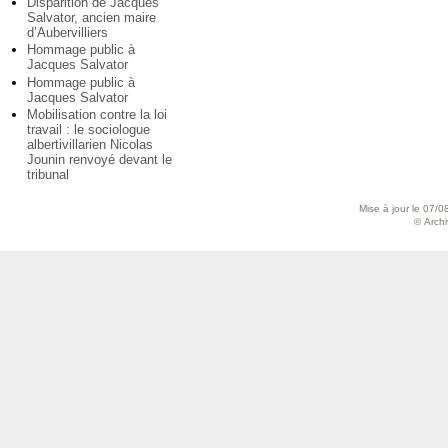
Disparition de Jacques
Salvator, ancien maire
d’Aubervilliers
Hommage public à
Jacques Salvator
Hommage public à
Jacques Salvator
Mobilisation contre la loi
travail : le sociologue
albertivillarien Nicolas
Jounin renvoyé devant le
tribunal
Mise à jour le 07/0
© Archiv