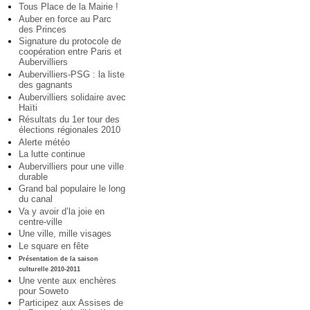
Tous Place de la Mairie !
Auber en force au Parc
des Princes
Signature du protocole de
coopération entre Paris et
Aubervilliers
Aubervilliers-PSG : la liste
des gagnants
Aubervilliers solidaire avec
Haïti
Résultats du 1er tour des
élections régionales 2010
Alerte météo
La lutte continue
Aubervilliers pour une ville
durable
Grand bal populaire le long
du canal
Va y avoir d’la joie en
centre-ville
Une ville, mille visages
Le square en fête
Présentation de la saison
culturelle 2010-2011
Une vente aux enchères
pour Soweto
Participez aux Assises de