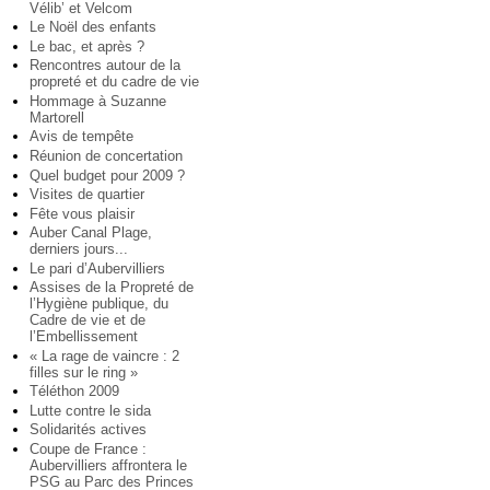
Vélib’ et Velcom
Le Noël des enfants
Le bac, et après ?
Rencontres autour de la
propreté et du cadre de vie
Hommage à Suzanne
Martorell
Avis de tempête
Réunion de concertation
Quel budget pour 2009 ?
Visites de quartier
Fête vous plaisir
Auber Canal Plage,
derniers jours...
Le pari d’Aubervilliers
Assises de la Propreté de
l’Hygiène publique, du
Cadre de vie et de
l’Embellissement
« La rage de vaincre : 2
filles sur le ring »
Téléthon 2009
Lutte contre le sida
Solidarités actives
Coupe de France :
Aubervilliers affrontera le
PSG au Parc des Princes