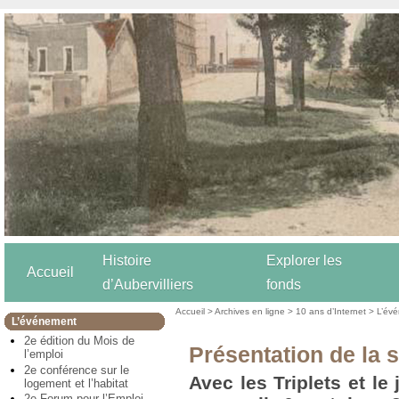
Histoire
Explorer les
Accueil
d’Aubervilliers
fonds
Accueil
>
Archives en ligne
>
10 ans d’Internet
>
L’év
L’événement
2e édition du Mois de
Présentation de la 
l’emploi
2e conférence sur le
Avec les Triplets et le
logement et l’habitat
2e Forum pour l’Emploi