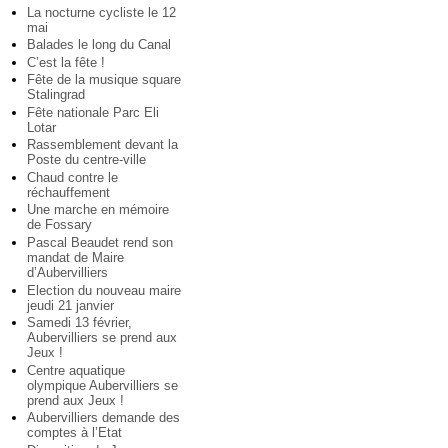
La nocturne cycliste le 12
mai
Balades le long du Canal
C’est la fête !
Fête de la musique square
Stalingrad
Fête nationale Parc Eli
Lotar
Rassemblement devant la
Poste du centre-ville
Chaud contre le
réchauffement
Une marche en mémoire
de Fossary
Pascal Beaudet rend son
mandat de Maire
d’Aubervilliers
Election du nouveau maire
jeudi 21 janvier
Samedi 13 février,
Aubervilliers se prend aux
Jeux !
Centre aquatique
olympique Aubervilliers se
prend aux Jeux !
Aubervilliers demande des
comptes à l’Etat