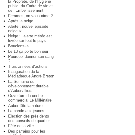
la Propreté, de l’Hygiène
public, du Cadre de vie et
de l’Embellissement
Femmes, on vous aime ?
Après la neige
Alerte : nouvel épisode
neigeux
Neige : l’alerte météo est
levée sur tout le pays
Bouclons-la
Le 13 ça porte bonheur
Pourquoi donner son sang
?
Trois années d’actions
Inauguration de la
Médiathèque André Breton
La Semaine du
développement durable
d’Aubervilliers
Ouverture du centre
commercial Le Millénaire
Auber fête la nature
La parole aux jeunes
Election des présidents
des conseils de quartier
Fête de la ville
Des parrains pour les