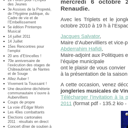
mercredi 6 octobre 
des Jeunes
Renaudie.
3e Assises de la Propreté,
de l’Hygiène publique, du
Cadre de vie et de
Avec les Triplets et le jon
l’Embellissement
octobre 2010 à 19 h à l’Espa
5e édition Printemps
Musical
Jacques Salvator
,
14 juillet 2011
14 Juillet
Maire d’Aubervilliers et vic
15es Rencontres pour
Abderrahim Hafidi
,
l’emploi
Maire-adjoint aux Politiques e
20 ans d’Etincelles !
70e anniversaire de
l’équipe municipale
l’exécution des otages de
ont le plaisir de vous convier
Châteaubriant, de Nantes
à la présentation de la saison
et de Souge
Allez Auber !
Vivement la Toussaint !
A cette occasion, venez déc
Une deuxième déchèterie
jongleries musicales de Vi
communautaire s’ouvre à
Télécharger l’invitation à la 
Aubervilliers
Coups de propre
2011
(format pdf - 135.2 kio 
La voie d’Edgar Morin
Les 40es combattants
Elections cantonales
2011 : résultats en direct
Concert dîner de soutien à