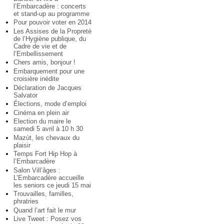
l’Embarcadère : concerts
et stand-up au programme
Pour pouvoir voter en 2014
Les Assises de la Propreté
de l’Hygiène publique, du
Cadre de vie et de
l’Embellissement
Chers amis, bonjour !
Embarquement pour une
croisière inédite
Déclaration de Jacques
Salvator
Élections, mode d’emploi
Cinéma en plein air
Election du maire le
samedi 5 avril à 10 h 30
Mazùt, les chevaux du
plaisir
Temps Fort Hip Hop à
l’Embarcadère
Salon Vill’âges :
L’Embarcadère accueille
les seniors ce jeudi 15 mai
Trouvailles, familles,
phratries
Quand l’art fait le mur
Live Tweet : Posez vos