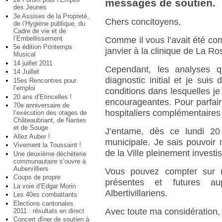
messages de soutien.
des Jeunes
3e Assises de la Propreté,
Chers concitoyens,
de l’Hygiène publique, du
Cadre de vie et de
l’Embellissement
Comme il vous l’avait été co
5e édition Printemps
janvier à la clinique de La Ro
Musical
14 juillet 2011
Cependant, les analyses qu
14 Juillet
diagnostic initial et je sui
15es Rencontres pour
l’emploi
conditions dans lesquelles je
20 ans d’Etincelles !
encourageantes. Pour parfair
70e anniversaire de
hospitaliers complémentaires 
l’exécution des otages de
Châteaubriant, de Nantes
et de Souge
J’entame, dès ce lundi 20 
Allez Auber !
municipale. Je sais pouvoir
Vivement la Toussaint !
de la Ville pleinement investi
Une deuxième déchèterie
communautaire s’ouvre à
Aubervilliers
Vous pouvez compter sur m
Coups de propre
présentes et futures aup
La voie d’Edgar Morin
Albertivillariens.
Les 40es combattants
Elections cantonales
Avec toute ma considération,
2011 : résultats en direct
Concert dîner de soutien à