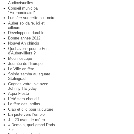
Audiovisuelles
Conseil municipal
"Extraordinaire"
Lumière sur cette nuit noire
Auber solidaire, ici et
ailleurs
Développons durable
Bonne année 2012
Nouvel An chinois
Quel avenir pour le Fort
d’Aubervilliers ?
Moulinoscope
Journée de l’Europe
La Ville en fête
Soirée samba au square
Stalingrad
Gagnez votre live avec
Johnny Hallyday
Aqua Fiesta
L’été sera chaud !
La fête des jardins
Clap et clic pour la culture
En piste vers l’emploi
J – 20 avant le métro
« Demain, quel grand Paris
? »