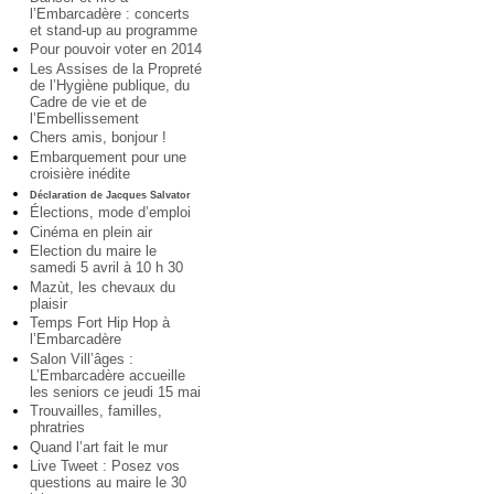
l’Embarcadère : concerts
et stand-up au programme
Pour pouvoir voter en 2014
Les Assises de la Propreté
de l’Hygiène publique, du
Cadre de vie et de
l’Embellissement
Chers amis, bonjour !
Embarquement pour une
croisière inédite
Déclaration de Jacques Salvator
Élections, mode d’emploi
Cinéma en plein air
Election du maire le
samedi 5 avril à 10 h 30
Mazùt, les chevaux du
plaisir
Temps Fort Hip Hop à
l’Embarcadère
Salon Vill’âges :
L’Embarcadère accueille
les seniors ce jeudi 15 mai
Trouvailles, familles,
phratries
Quand l’art fait le mur
Live Tweet : Posez vos
questions au maire le 30