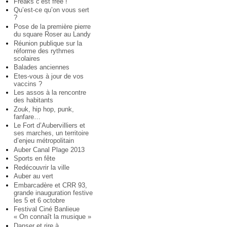
Freaks c’est free !
Qu’est-ce qu’on vous sert
?
Pose de la première pierre
du square Roser au Landy
Réunion publique sur la
réforme des rythmes
scolaires
Balades anciennes
Etes-vous à jour de vos
vaccins ?
Les assos à la rencontre
des habitants
Zouk, hip hop, punk,
fanfare…
Le Fort d’Aubervilliers et
ses marches, un territoire
d’enjeu métropolitain
Auber Canal Plage 2013
Sports en fête
Redécouvrir la ville
Auber au vert
Embarcadère et CRR 93,
grande inauguration festive
les 5 et 6 octobre
Festival Ciné Banlieue
« On connaît la musique »
Danser et rire à