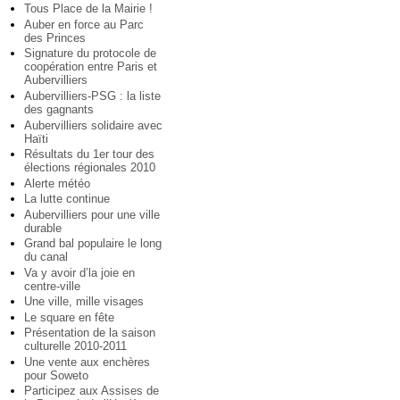
Tous Place de la Mairie !
Auber en force au Parc
des Princes
Signature du protocole de
coopération entre Paris et
Aubervilliers
Aubervilliers-PSG : la liste
des gagnants
Aubervilliers solidaire avec
Haïti
Résultats du 1er tour des
élections régionales 2010
Alerte météo
La lutte continue
Aubervilliers pour une ville
durable
Grand bal populaire le long
du canal
Va y avoir d’la joie en
centre-ville
Une ville, mille visages
Le square en fête
Présentation de la saison
culturelle 2010-2011
Une vente aux enchères
pour Soweto
Participez aux Assises de