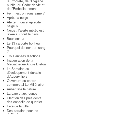
la Propreté, de l’Hygiène
public, du Cadre de vie et
de l’Embellissement
Femmes, on vous aime ?
Après la neige
Alerte : nouvel épisode
neigeux
Neige : l’alerte météo est
levée sur tout le pays
Bouclons-la
Le 13 ça porte bonheur
Pourquoi donner son sang
?
Trois années d’actions
Inauguration de la
Médiathèque André Breton
La Semaine du
développement durable
d’Aubervilliers
Ouverture du centre
commercial Le Millénaire
Auber fête la nature
La parole aux jeunes
Election des présidents
des conseils de quartier
Fête de la ville
Des parrains pour les