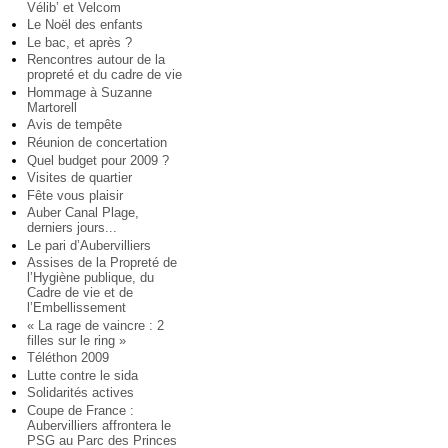
Vélib’ et Velcom
Le Noël des enfants
Le bac, et après ?
Rencontres autour de la
propreté et du cadre de vie
Hommage à Suzanne
Martorell
Avis de tempête
Réunion de concertation
Quel budget pour 2009 ?
Visites de quartier
Fête vous plaisir
Auber Canal Plage,
derniers jours...
Le pari d’Aubervilliers
Assises de la Propreté de
l’Hygiène publique, du
Cadre de vie et de
l’Embellissement
« La rage de vaincre : 2
filles sur le ring »
Téléthon 2009
Lutte contre le sida
Solidarités actives
Coupe de France :
Aubervilliers affrontera le
PSG au Parc des Princes