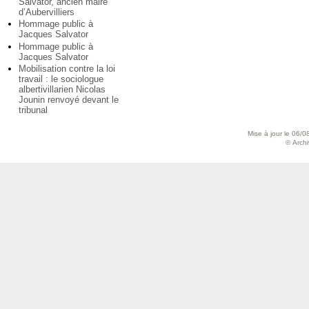
Salvator, ancien maire
d’Aubervilliers
Hommage public à
Jacques Salvator
Hommage public à
Jacques Salvator
Mobilisation contre la loi
travail : le sociologue
albertivillarien Nicolas
Jounin renvoyé devant le
tribunal
Mise à jour le 06/0
© Archiv