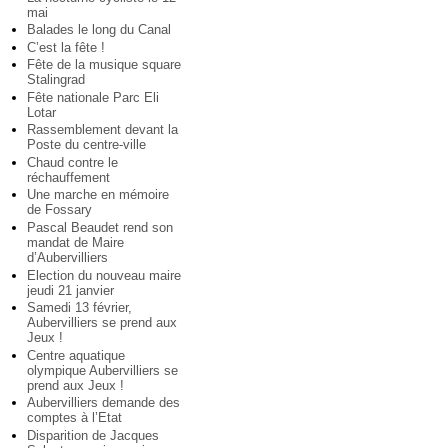
mai
Balades le long du Canal
C’est la fête !
Fête de la musique square
Stalingrad
Fête nationale Parc Eli
Lotar
Rassemblement devant la
Poste du centre-ville
Chaud contre le
réchauffement
Une marche en mémoire
de Fossary
Pascal Beaudet rend son
mandat de Maire
d’Aubervilliers
Election du nouveau maire
jeudi 21 janvier
Samedi 13 février,
Aubervilliers se prend aux
Jeux !
Centre aquatique
olympique Aubervilliers se
prend aux Jeux !
Aubervilliers demande des
comptes à l’Etat
Disparition de Jacques