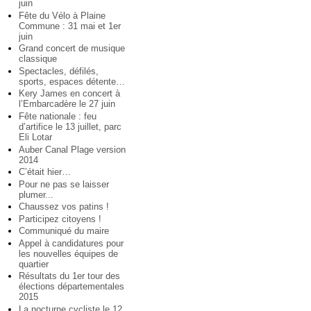
juin
Fête du Vélo à Plaine
Commune : 31 mai et 1er
juin
Grand concert de musique
classique
Spectacles, défilés,
sports, espaces détente…
Kery James en concert à
l’Embarcadère le 27 juin
Fête nationale : feu
d’artifice le 13 juillet, parc
Eli Lotar
Auber Canal Plage version
2014
C’était hier…
Pour ne pas se laisser
plumer...
Chaussez vos patins !
Participez citoyens !
Communiqué du maire
Appel à candidatures pour
les nouvelles équipes de
quartier
Résultats du 1er tour des
élections départementales
2015
La nocturne cycliste le 12