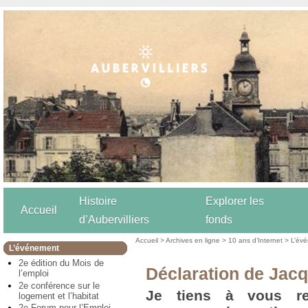
Histoire
Explorer les
Accueil
d’Aubervilliers
fonds
Accueil
>
Archives en ligne
>
10 ans d’Internet
>
L’év
L’événement
2e édition du Mois de
Déclaration de Jac
l’emploi
2e conférence sur le
Je tiens à vous r
logement et l’habitat
2e Forum pour l’Emploi