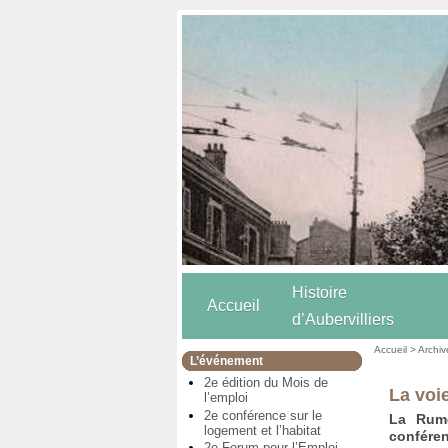
Histoire
Accueil
d’Aubervilliers
Accueil
>
Archiv
L’événement
2e édition du Mois de
La voi
l’emploi
2e conférence sur le
La Rume
logement et l’habitat
conféren
2e Forum pour l’Emploi