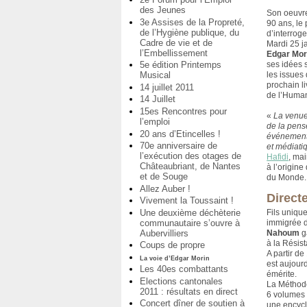
des Jeunes
Son oeuvre
3e Assises de la Propreté,
90 ans, le
de l’Hygiène publique, du
d’interrog
Cadre de vie et de
Mardi 25 ja
l’Embellissement
Edgar Mor
5e édition Printemps
ses idées s
Musical
les issues
prochain li
14 juillet 2011
de l’Human
14 Juillet
15es Rencontres pour
«
La venue
l’emploi
de la pens
20 ans d’Etincelles !
événement à
70e anniversaire de
et médiati
l’exécution des otages de
Hafidi
, mai
Châteaubriant, de Nantes
à l’origin
et de Souge
du Monde.
Allez Auber !
Direct
Vivement la Toussaint !
Une deuxième déchèterie
Fils unique
communautaire s’ouvre à
immigrée 
Aubervilliers
Nahoum
ga
à la Résis
Coups de propre
A partir de
La voie d’Edgar Morin
est aujour
Les 40es combattants
émérite.
Elections cantonales
La Méthode
2011 : résultats en direct
6 volumes 
Concert dîner de soutien à
une encyclo