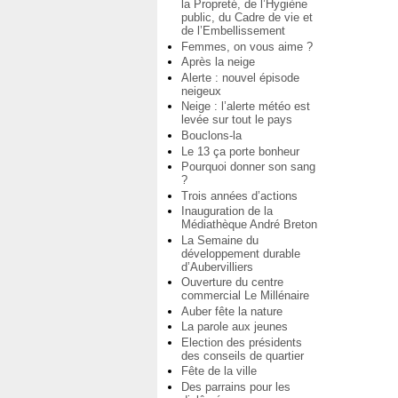
la Propreté, de l’Hygiène
public, du Cadre de vie et
de l’Embellissement
Femmes, on vous aime ?
Après la neige
Alerte : nouvel épisode
neigeux
Neige : l’alerte météo est
levée sur tout le pays
Bouclons-la
Le 13 ça porte bonheur
Pourquoi donner son sang
?
Trois années d’actions
Inauguration de la
Médiathèque André Breton
La Semaine du
développement durable
d’Aubervilliers
Ouverture du centre
commercial Le Millénaire
Auber fête la nature
La parole aux jeunes
Election des présidents
des conseils de quartier
Fête de la ville
Des parrains pour les