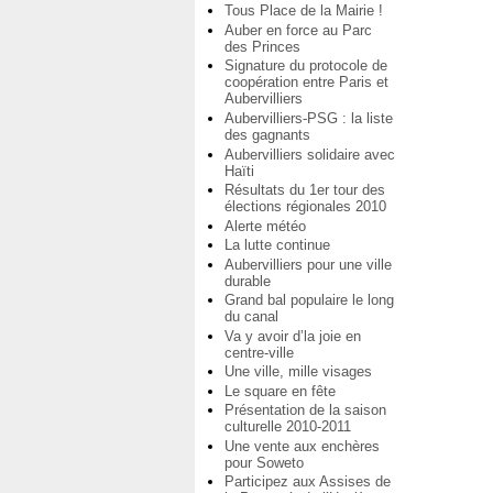
Tous Place de la Mairie !
Auber en force au Parc
des Princes
Signature du protocole de
coopération entre Paris et
Aubervilliers
Aubervilliers-PSG : la liste
des gagnants
Aubervilliers solidaire avec
Haïti
Résultats du 1er tour des
élections régionales 2010
Alerte météo
La lutte continue
Aubervilliers pour une ville
durable
Grand bal populaire le long
du canal
Va y avoir d’la joie en
centre-ville
Une ville, mille visages
Le square en fête
Présentation de la saison
culturelle 2010-2011
Une vente aux enchères
pour Soweto
Participez aux Assises de