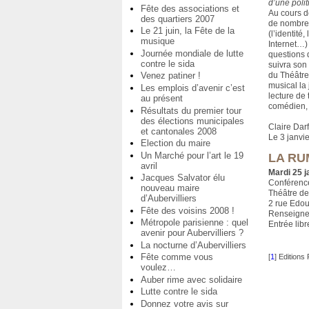
d’une polit
Fête des associations et
Au cours d
des quartiers 2007
de nombreu
Le 21 juin, la Fête de la
(l’identité
musique
Internet…)
Journée mondiale de lutte
questions 
contre le sida
suivra son
du Théâtr
Venez patiner !
musical l
Les emplois d’avenir c’est
lecture de 
au présent
comédien, 
Résultats du premier tour
des élections municipales
Claire Darf
et cantonales 2008
Le 3 janvi
Election du maire
Un Marché pour l’art le 19
LA RU
avril
Mardi 25 j
Jacques Salvator élu
Conférence
nouveau maire
Théâtre d
d’Aubervilliers
2 rue Edo
Fête des voisins 2008 !
Renseigne
Métropole parisienne : quel
Entrée libr
avenir pour Aubervilliers ?
La nocturne d’Aubervilliers
Fête comme vous
[
1
]
Editions
voulez…
Auber rime avec solidaire
Lutte contre le sida
Donnez votre avis sur