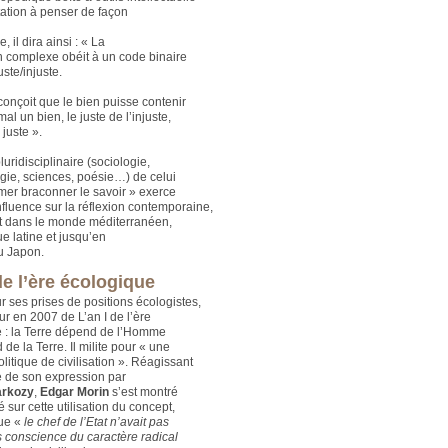
tation à penser de façon
, il dira ainsi : « La
 complexe obéit à un code binaire
uste/injuste.
onçoit que le bien puisse contenir
mal un bien, le juste de l’injuste,
 juste ».
pluridisciplinaire (sociologie,
gie, sciences, poésie…) de celui
imer braconner le savoir » exerce
nfluence sur la réflexion contemporaine,
 dans le monde méditerranéen,
e latine et jusqu’en
u Japon.
de l’ère écologique
 ses prises de positions écologistes,
teur en 2007 de L’an I de l’ère
 : la Terre dépend de l’Homme
de la Terre. Il milite pour « une
litique de civilisation ». Réagissant
se de son expression par
arkozy
,
Edgar Morin
s’est montré
 sur cette utilisation du concept,
que «
le chef de l’Etat n’avait pas
s conscience du caractère radical