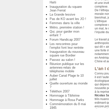
Haïti
et une invi
complexe.
Inauguration du square
De l’éthique
Jean Ferrat
morale non
La Grande lessive
bien/mal, j
Pas de KO avant les JO !
L’éthique
Femmes dans la ville
complexe c
Métro, première station !
un mal, le 
Qui, pour garder mon
l’injuste du
enfant ?
Le travail 
Forum Handicap 2007
anthropolo
Les rencontres pour
qui dit « a
l’emploi font leur rentrée
une forte i
Inauguration du nouveau
notamment
square rue Bordier
en Amériqu
Passez au salon !
Chine et a
Réunion publique sur les
antennes-relais de
L’an I 
téléphonie mobile
Connu pour
Auber Canal Plage le 10
il est l’au
juillet
écologique
Quelle ouverture au monde
qui dépend 
?
nouvelle po
Téléthon 2007
à la repri
Nicolas S
Hommage à Tibhirine
très nuancé
Hommage à Rosa Parks
estimant 
Commémoration du 8 mai
encore pri
1945