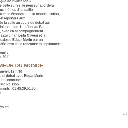
ique de civilisation
».
e cette soirée, le penseur abordera
x thèmes d’actualité
, la crise économique, la mondialisation,
 et répondra aux
de la salle au cours du débat qui
 intervention. Un dîner au Bar
e, avec en accompagnement
a jazzwoman
Leïla Olivesi
et la
textes d’
Edgar Morin
par un
clôturera cette rencontre exceptionnelle.
euille
er 2011
MEUR DU MONDE
anvier, 19 h 30
 et débat avec Edgar Morin.
e la Commune
uard Poisson
ments : 01.48.39.51.95
e
 Fayard
H