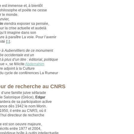
 est immense et, à bientôt
 philosophe et poète ne cesse
er le monde.
nvier,
in
viendra exposer sa pensée,
ur la crise actuelle et audelà
 qu’il imagine dans son
vre à paraître La voie. Pour l’avenir
ité
[
1
]
.
 à Aubervilliers de ce monument
ée occidentale est un
 plus d’un titre : éditorial, politique
que
», se félicite
Abderrahim
re adjoint à la Culture
e du cycle de conférences La Rumeur
eur de recherche au CNRS
 d’une famille juive séfarade
de Salonique (Grèce),
Edgar
rdera de sa participation active
tance dès 1942 le nom Morin.
 1950, il entre au CNRS, où il
d’hui directeur de recherche
 est son oeuvre majeure,
écrits entre 1977 et 2004,
pédique boîte à outils intellectuelle