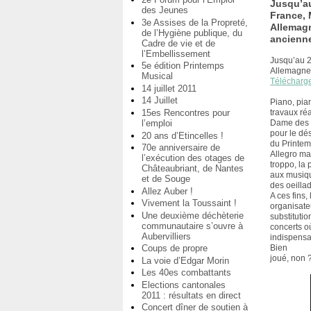
Jusqu’au
des Jeunes
France, 
3e Assises de la Propreté,
Allemag
de l’Hygiène publique, du
ancienn
Cadre de vie et de
l’Embellissement
Jusqu’au 21
5e édition Printemps
Allemagne 
Musical
Télécharg
14 juillet 2011
14 Juillet
Piano, pia
15es Rencontres pour
travaux réa
l’emploi
Dame des V
pour le dé
20 ans d’Etincelles !
du Printem
70e anniversaire de
Allegro m
l’exécution des otages de
troppo, la
Châteaubriant, de Nantes
aux musiqu
et de Souge
des oeillad
Allez Auber !
A ces fins, 
Vivement la Toussaint !
organisate
Une deuxième déchèterie
substitutio
communautaire s’ouvre à
concerts où 
Aubervilliers
indispensa
Coups de propre
Bien
joué, non 
La voie d’Edgar Morin
Les 40es combattants
Elections cantonales
2011 : résultats en direct
Concert dîner de soutien à