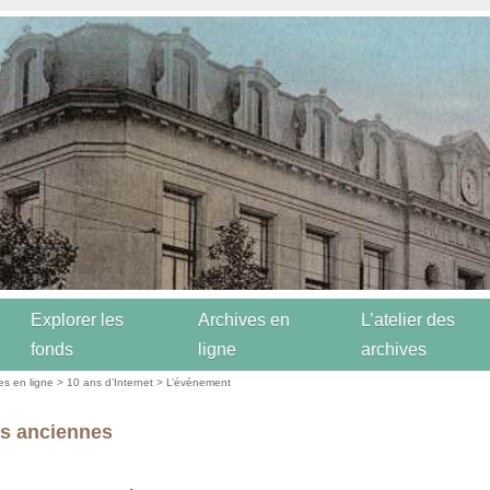
Explorer les
Archives en
L’atelier des
fonds
ligne
archives
es en ligne
>
10 ans d’Internet
>
L’événement
s anciennes