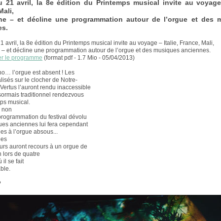
 21 avril, la 8e édition du Printemps musical invite au voyage 
Mali,
ne – et décline une programmation autour de l’orgue et des 
es.
 avril, la 8e édition du Printemps musical invite au voyage – Italie, France, Mali,
– et décline une programmation autour de l’orgue et des musiques anciennes.
er le programme
(format pdf - 1.7 Mio - 05/04/2013)
no… l’orgue est absent ! Les
lisés sur le clocher de Notre-
ertus l’auront rendu inaccessible
sormais traditionnel rendezvous
ps musical.
a non
 programmation du festival dévolu
es anciennes lui fera cependant
es à l’orgue absous...
les
urs auront recours à un orgue de
n lors de quatre
il se fait
ble.
?