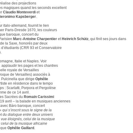
réalise des projections
es magiques quand les seconds excellent
er
Claudio Monteverdi
et
Geronimo Kapsberger
.
,
 italo-allemand, fournit le lien
er Paris-Dresde 1670, les couleurs
que baroque, concert du
e Parisien
Marc-Antoine Charpentier
et
Heinrich Schütz
, qui finit ses jours dans
e de la Saxe, honorés par deux
d’étudiants (CRR 93 et Conservatoire
.
emagne, Italie et Naples. Voir
 applaudir les pages et les chantres
elle royale de Versailles
roque de Versailles) associés à
 Pulcinella que dirige
Ophélie
artiste en résidence dans le tempo
ps : Scarlatti, Porpora et Pergolèse
me de ce 14 avril.
res Sacrées du
Romain Carissimi
19 avril – la balade en musiques anciennes
 avec Bàro baroque, concert
 «
qui s’inscrit sous le signe de la
et du dialogue entre deux univers
 vue éloignés, celui de la musique
 celui de la musique africaine
lique
Ophélie Gaillard
.