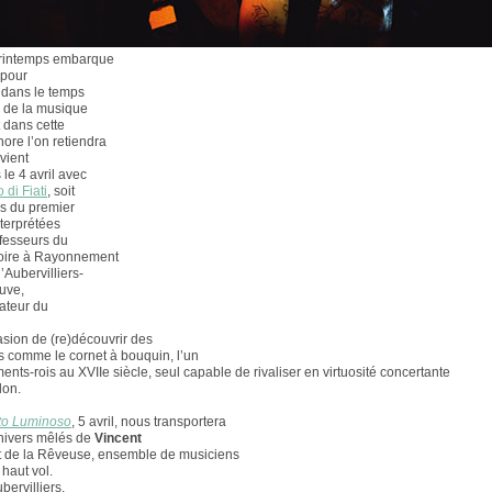
Printemps embarque
 pour
 dans le temps
e de la musique
 dans cette
nore l’on retiendra
 vient
le 4 avril avec
 di Fiati
, soit
s du premier
terprétées
ofesseurs du
oire à Rayonnement
’Aubervilliers-
uve,
ateur du
casion de (re)découvrir des
s comme le cornet à bouquin, l’un
ents-rois au XVIIe siècle, seul capable de rivaliser en virtuosité concertante
lon.
to Luminoso
, 5 avril, nous transportera
nivers mêlés de
Vincent
 de la Rêveuse, ensemble de musiciens
 haut vol.
ubervilliers,