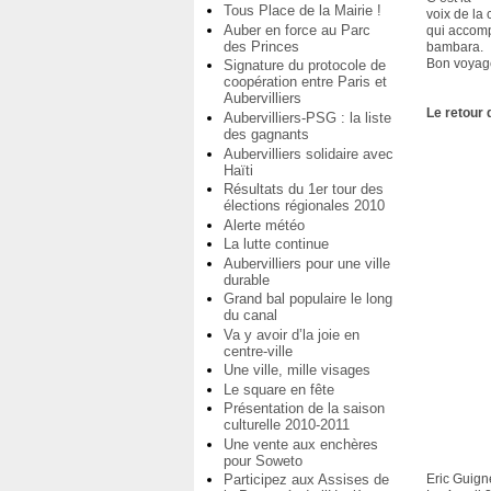
Tous Place de la Mairie !
voix de la
Auber en force au Parc
qui accom
des Princes
bambara.
Bon voyag
Signature du protocole de
coopération entre Paris et
Aubervilliers
Le retour
Aubervilliers-PSG : la liste
des gagnants
Aubervilliers solidaire avec
Haïti
Résultats du 1er tour des
élections régionales 2010
Alerte météo
La lutte continue
Aubervilliers pour une ville
durable
Grand bal populaire le long
du canal
Va y avoir d’la joie en
centre-ville
Une ville, mille visages
Le square en fête
Présentation de la saison
culturelle 2010-2011
Une vente aux enchères
pour Soweto
Participez aux Assises de
Eric Guign