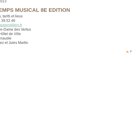
 2013
EMPS MUSICAL 8E EDITION
, tarifs et lieux
8.39.52.46
aubervilliers.fr
re-Dame des Vertus
Hôtel de Ville
naudie
ez et Jules Martin.
H