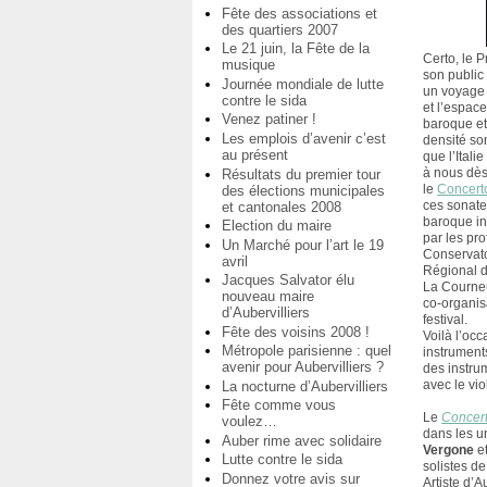
Fête des associations et
des quartiers 2007
Le 21 juin, la Fête de la
Certo, le 
musique
son public
Journée mondiale de lutte
un voyage
contre le sida
et l’espac
Venez patiner !
baroque et
Les emplois d’avenir c’est
densité so
au présent
que l’Italie
à nous dès 
Résultats du premier tour
le
Concerto
des élections municipales
ces sonate
et cantonales 2008
baroque in
Election du maire
par les pr
Un Marché pour l’art le 19
Conservat
avril
Régional d
Jacques Salvator élu
La Courne
nouveau maire
co-organis
d’Aubervilliers
festival.
Fête des voisins 2008 !
Voilà l’oc
Métropole parisienne : quel
instrument
avenir pour Aubervilliers ?
des instrum
avec le vio
La nocturne d’Aubervilliers
Fête comme vous
Le
Concer
voulez…
dans les u
Auber rime avec solidaire
Vergone
et
Lutte contre le sida
solistes de
Donnez votre avis sur
Artiste d’A