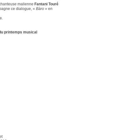
 chanteuse malienne
Fantani Touré
pagne ce dialogue, «
Bàro
» en
e.
 du printemps musical
et