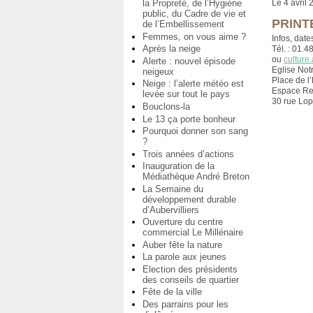
la Propreté, de l’Hygiène
Le 4 avril
public, du Cadre de vie et
PRINT
de l’Embellissement
Femmes, on vous aime ?
Infos, dates
Après la neige
Tél. : 01.4
ou
culture.
Alerte : nouvel épisode
Eglise Not
neigeux
Place de l’
Neige : l’alerte météo est
Espace Re
levée sur tout le pays
30 rue Lop
Bouclons-la
Le 13 ça porte bonheur
Pourquoi donner son sang
?
Trois années d’actions
Inauguration de la
Médiathèque André Breton
La Semaine du
développement durable
d’Aubervilliers
Ouverture du centre
commercial Le Millénaire
Auber fête la nature
La parole aux jeunes
Election des présidents
des conseils de quartier
Fête de la ville
Des parrains pour les