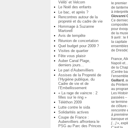
Vélib’ et Velcom
le premier 
Le Noël des enfants
de lantern
à interprét
Le bac, et après ?
Giovanni 
Rencontres autour de la
Ce dernier
propreté et du cadre de vie
compositeur
Hommage à Suzanne
pour évoqu
Martorell
de la musi
Avis de tempête
9 avril : l
Réunion de concertation
la capital
Quel budget pour 2009 ?
ensembles 
de Dresde)
Visites de quartier
Fête vous plaisir
France, All
Auber Canal Plage,
Napoli et…
derniers jours...
de la Chap
Le pari d’Aubervilliers
(Centre ba
Assises de la Propreté de
l’ensemble
l’Hygiène publique, du
Gaillard
, 
Cadre de vie et de
du Printem
l’Embellissement
au program
« La rage de vaincre : 2
Les Histoi
filles sur le ring »
passées – 
se termine
Téléthon 2009
de clôture
Lutte contre le sida
rencontre 
Solidarités actives
à première
Coupe de France :
baroque et
Aubervilliers affrontera le
[…]
», exp
PSG au Parc des Princes
C’est la