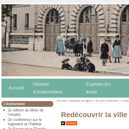
Histoire
Explorer les
Accueil
d’Aubervilliers
fonds
Accueil
>
Archives en ligne
>
10 ans d’Internet
>
L’év
L’événement
2e édition du Mois de
Redécouvrir la ville
l’emploi
2e conférence sur le
logement et l’habitat
2e Forum pour l’Emploi