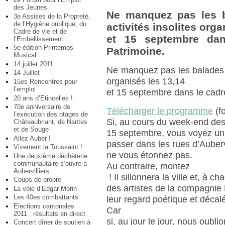
des Jeunes
Ne manquez pas les b
3e Assises de la Propreté,
de l’Hygiène publique, du
activités insolites orga
Cadre de vie et de
et 15 septembre da
l’Embellissement
5e édition Printemps
Patrimoine.
Musical
14 juillet 2011
Ne manquez pas les balades ur
14 Juillet
organisés les 13,14
15es Rencontres pour
l’emploi
et 15 septembre dans le cadr
20 ans d’Etincelles !
70e anniversaire de
Télécharger le programme
(fo
l’exécution des otages de
Si, au cours du week-end des
Châteaubriant, de Nantes
et de Souge
15 septembre, vous voyez un p
Allez Auber !
passer dans les rues d’Aubervi
Vivement la Toussaint !
ne vous étonnez pas.
Une deuxième déchèterie
communautaire s’ouvre à
Au contraire, montez
Aubervilliers
! Il sillonnera la ville et, à ch
Coups de propre
des artistes de la compagnie 
La voie d’Edgar Morin
Les 40es combattants
leur regard poétique et décal
Elections cantonales
Car
2011 : résultats en direct
si, au jour le jour, nous oublio
Concert dîner de soutien à