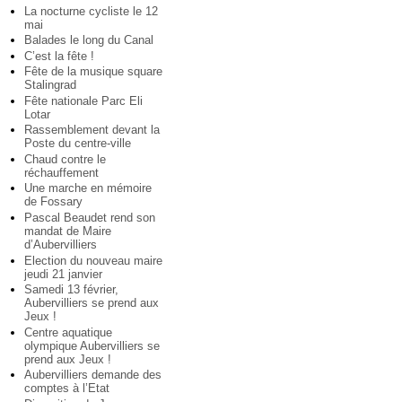
La nocturne cycliste le 12
mai
Balades le long du Canal
C’est la fête !
Fête de la musique square
Stalingrad
Fête nationale Parc Eli
Lotar
Rassemblement devant la
Poste du centre-ville
Chaud contre le
réchauffement
Une marche en mémoire
de Fossary
Pascal Beaudet rend son
mandat de Maire
d’Aubervilliers
Election du nouveau maire
jeudi 21 janvier
Samedi 13 février,
Aubervilliers se prend aux
Jeux !
Centre aquatique
olympique Aubervilliers se
prend aux Jeux !
Aubervilliers demande des
comptes à l’Etat