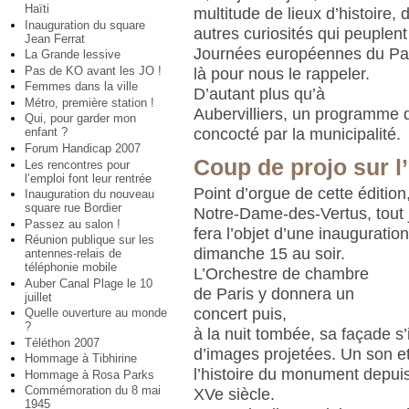
Haïti
multitude de lieux d’histoire, 
Inauguration du square
autres curiosités qui peuplent l
Jean Ferrat
Journées européennes du Pat
La Grande lessive
Pas de KO avant les JO !
là pour nous le rappeler.
Femmes dans la ville
D’autant plus qu’à
Métro, première station !
Aubervilliers, un programme 
Qui, pour garder mon
concocté par la municipalité.
enfant ?
Forum Handicap 2007
Coup de projo sur l’
Les rencontres pour
l’emploi font leur rentrée
Point d’orgue de cette édition,
Inauguration du nouveau
square rue Bordier
Notre-Dame-des-Vertus, tout 
Passez au salon !
fera l’objet d’une inauguration
Réunion publique sur les
dimanche 15 au soir.
antennes-relais de
téléphonie mobile
L’Orchestre de chambre
Auber Canal Plage le 10
de Paris y donnera un
juillet
concert puis,
Quelle ouverture au monde
?
à la nuit tombée, sa façade s’
Téléthon 2007
d’images projetées. Un son et
Hommage à Tibhirine
l’histoire du monument depuis
Hommage à Rosa Parks
Commémoration du 8 mai
XVe siècle.
1945