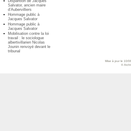
Disparition de Jacques
Salvator, ancien maire
d’Aubervilliers
Hommage public à
Jacques Salvator
Hommage public à
Jacques Salvator
Mobilisation contre la loi
travail : le sociologue
albertivillarien Nicolas
Jounin renvoyé devant le
tribunal
Mise à jour le 10/0
© Archiv