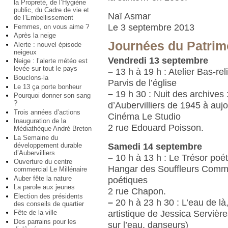
la Propreté, de l’Hygiène
public, du Cadre de vie et
Naï Asmar
de l’Embellissement
Le 3 septembre 2013
Femmes, on vous aime ?
Après la neige
Journées du Patrim
Alerte : nouvel épisode
neigeux
Vendredi 13 septembre
Neige : l’alerte météo est
levée sur tout le pays
–
13 h à 19 h : Atelier Bas-rel
Bouclons-la
Parvis de l’église
Le 13 ça porte bonheur
–
19 h 30 : Nuit des archives 
Pourquoi donner son sang
?
d’Aubervilliers de 1945 à aujo
Trois années d’actions
Cinéma Le Studio
Inauguration de la
2 rue Edouard Poisson.
Médiathèque André Breton
La Semaine du
Samedi 14 septembre
développement durable
d’Aubervilliers
–
10 h à 13 h : Le Trésor poé
Ouverture du centre
Hangar des Souffleurs Com
commercial Le Millénaire
Auber fête la nature
poétiques
La parole aux jeunes
2 rue Chapon.
Election des présidents
–
20 h à 23 h 30 : L’eau de là
des conseils de quartier
artistique de Jessica Servièr
Fête de la ville
Des parrains pour les
sur l’eau, danseurs)