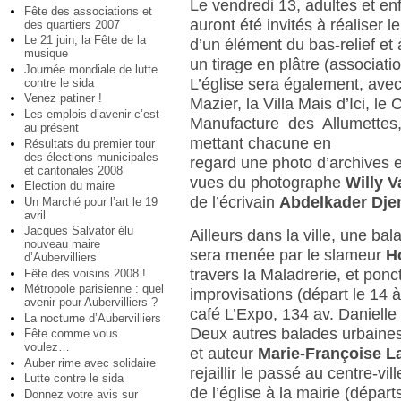
Le vendredi 13, adultes et en
Fête des associations et
auront été invités à réaliser 
des quartiers 2007
Le 21 juin, la Fête de la
d’un élément du bas-relief et 
musique
un tirage en plâtre (associati
Journée mondiale de lutte
L’église sera également, avec
contre le sida
Venez patiner !
Mazier, la Villa Mais d’Ici, le 
Les emplois d’avenir c’est
Manufacture des Allumettes,
au présent
mettant chacune en
Résultats du premier tour
des élections municipales
regard une photo d’archives e
et cantonales 2008
vues du photographe
Willy 
Election du maire
de l’écrivain
Abdelkader Dje
Un Marché pour l’art le 19
avril
Jacques Salvator élu
Ailleurs dans la ville, une bal
nouveau maire
sera menée par le slameur
H
d’Aubervilliers
travers la Maladrerie, et pon
Fête des voisins 2008 !
Métropole parisienne : quel
improvisations (départ le 14 
avenir pour Aubervilliers ?
café L’Expo, 134 av. Daniell
La nocturne d’Aubervilliers
Deux autres balades urbaines,
Fête comme vous
voulez…
et auteur
Marie-Françoise L
Auber rime avec solidaire
rejaillir le passé au centre-vil
Lutte contre le sida
de l’église à la mairie (départ
Donnez votre avis sur