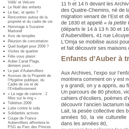
Vélib’ et Velcom
11 h et 14 h devant les Archiv
Le Noël des enfants
des Quatre-Chemins, né de l
Le bac, et après ?
migration venant de l’Est et d
Rencontres autour de la
propreté et du cadre de vie
de 1830 et appelé «
la petite
Hommage à Suzanne
(départs le 14 à 13 h 30 et 1
Martorell
d’Aubervilliers, 41 rue Lécuye
Avis de tempête
L’Omja se mobilise aussi pour
Réunion de concertation
Quel budget pour 2009 ?
et fait découvrir ses maisons
Visites de quartier
Fête vous plaisir
Enfants d’Auber à t
Auber Canal Plage,
derniers jours...
Le pari d’Aubervilliers
Aux Archives, l’expo sur l’enf
Assises de la Propreté de
montrera comment on y est n
l’Hygiène publique, du
Cadre de vie et de
y a grandi, on y a appris, au f
l’Embellissement
Un parcours de 80 photos, vid
« La rage de vaincre : 2
cahiers d’écoliers, poèmes d’
filles sur le ring »
Téléthon 2009
découvrir l’ancien lactarium l
Lutte contre le sida
Lait, la pesée collective des
Solidarités actives
années 50, la vie culturelle
Coupe de France :
Aubervilliers affrontera le
dans les années 80,
PSG au Parc des Princes