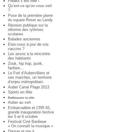
Freaks c’est free !
Qu’est-ce qu’on vous sert
?
Pose de la première pierre
du square Roser au Landy
Réunion publique sur la
réforme des rythmes
scolaires
Balades anciennes
Etes-vous à jour de vos
vaccins ?
Les assos à la rencontre
des habitants
Zouk, hip hop, punk,
fanfare…
Le Fort d’Aubervilliers et
ses marches, un territoire
d’enjeu métropolitain
Auber Canal Plage 2013
Sports en fête
Redécouvrir la ville
Auber au vert
Embarcadère et CRR 93,
grande inauguration festive
les 5 et 6 octobre
Festival Ciné Banlieue
« On connaît la musique »
Danser et rire à