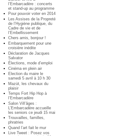
l’Embarcadère : concerts
et stand-up au programme
Pour pouvoir voter en 2014
Les Assises de la Propreté
de l’Hygiène publique, du
Cadre de vie et de
l’Embellissement
Chers amis, bonjour !
Embarquement pour une
croisière inédite
Déclaration de Jacques
Salvator
Élections, mode d’emploi
Cinéma en plein air
Election du maire le
samedi 5 avril à 10 h 30
Mazùt, les chevaux du
plaisir
Temps Fort Hip Hop à
l’Embarcadère
Salon Vill’âges :
L’Embarcadère accueille
les seniors ce jeudi 15 mai
Trouvailles, familles,
phratries
Quand l’art fait le mur
Live Tweet : Posez vos