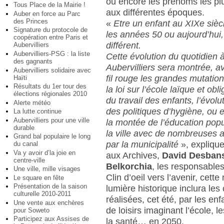
ou encore les prénoms les pl
Tous Place de la Mairie !
aux différentes époques.
Auber en force au Parc
des Princes
«
Etre un enfant au XIXe sièc
Signature du protocole de
les années 50 ou aujourd’hui,
coopération entre Paris et
différent.
Aubervilliers
Aubervilliers-PSG : la liste
Cette évolution du quotidien 
des gagnants
Aubervilliers sera montrée,
Aubervilliers solidaire avec
fil rouge les grandes mutatio
Haïti
Résultats du 1er tour des
la loi sur l’école laïque et obli
élections régionales 2010
du travail des enfants, l’évolu
Alerte météo
des politiques d’hygiène, ou 
La lutte continue
Aubervilliers pour une ville
la montée de l’éducation popu
durable
la ville avec de nombreuses a
Grand bal populaire le long
par la municipalité
», explique
du canal
Va y avoir d’la joie en
aux Archives,
David Desban
centre-ville
Belkorchia
, les responsables
Une ville, mille visages
Clin d’oeil vers l’avenir, cett
Le square en fête
Présentation de la saison
lumière historique inclura les
culturelle 2010-2011
réalisées, cet été, par les en
Une vente aux enchères
de loisirs imaginant l’école, les
pour Soweto
Participez aux Assises de
la santé… en 2050.