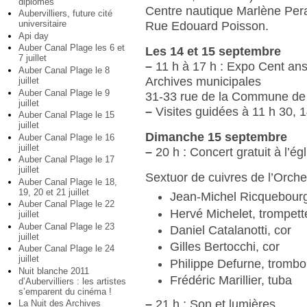
diplômés
Centre nautique Marlène Per
Aubervilliers, future cité
universitaire
Rue Edouard Poisson.
Api day
Auber Canal Plage les 6 et
Les 14 et 15 septembre
7 juillet
–
11 h à 17 h : Expo Cent an
Auber Canal Plage le 8
Archives municipales
juillet
Auber Canal Plage le 9
31-33 rue de la Commune de 
juillet
–
Visites guidées à 11 h 30, 1
Auber Canal Plage le 15
juillet
Dimanche 15 septembre
Auber Canal Plage le 16
juillet
–
20 h : Concert gratuit à l’é
Auber Canal Plage le 17
juillet
Sextuor de cuivres de l’Orch
Auber Canal Plage le 18,
19, 20 et 21 juillet
Jean-Michel Ricquebourg
Auber Canal Plage le 22
Hervé Michelet, trompett
juillet
Auber Canal Plage le 23
Daniel Catalanotti, cor
juillet
Gilles Bertocchi, cor
Auber Canal Plage le 24
juillet
Philippe Defurne, tromb
Nuit blanche 2011
Frédéric Marillier, tuba
d’Aubervilliers : les artistes
s’emparent du cinéma !
–
21 h : Son et lumières
La Nuit des Archives