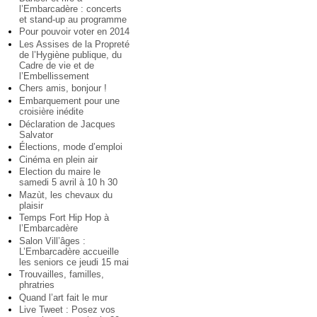
l’Embarcadère : concerts
et stand-up au programme
Pour pouvoir voter en 2014
Les Assises de la Propreté
de l’Hygiène publique, du
Cadre de vie et de
l’Embellissement
Chers amis, bonjour !
Embarquement pour une
croisière inédite
Déclaration de Jacques
Salvator
Élections, mode d’emploi
Cinéma en plein air
Election du maire le
samedi 5 avril à 10 h 30
Mazùt, les chevaux du
plaisir
Temps Fort Hip Hop à
l’Embarcadère
Salon Vill’âges :
L’Embarcadère accueille
les seniors ce jeudi 15 mai
Trouvailles, familles,
phratries
Quand l’art fait le mur
Live Tweet : Posez vos