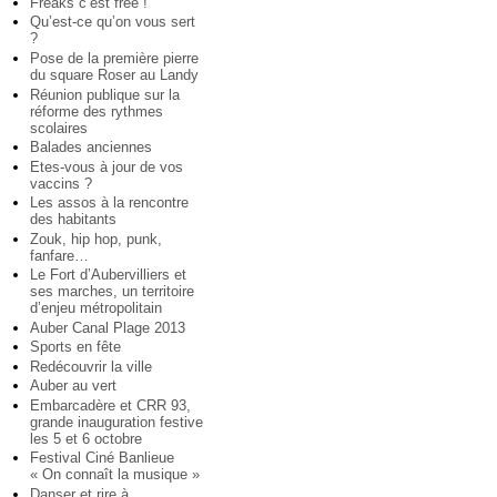
Freaks c’est free !
Qu’est-ce qu’on vous sert
?
Pose de la première pierre
du square Roser au Landy
Réunion publique sur la
réforme des rythmes
scolaires
Balades anciennes
Etes-vous à jour de vos
vaccins ?
Les assos à la rencontre
des habitants
Zouk, hip hop, punk,
fanfare…
Le Fort d’Aubervilliers et
ses marches, un territoire
d’enjeu métropolitain
Auber Canal Plage 2013
Sports en fête
Redécouvrir la ville
Auber au vert
Embarcadère et CRR 93,
grande inauguration festive
les 5 et 6 octobre
Festival Ciné Banlieue
« On connaît la musique »
Danser et rire à