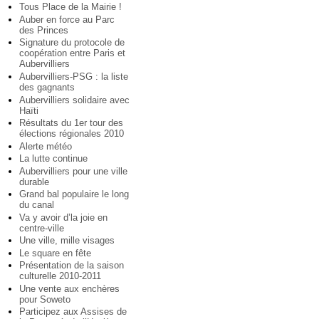
Tous Place de la Mairie !
Auber en force au Parc
des Princes
Signature du protocole de
coopération entre Paris et
Aubervilliers
Aubervilliers-PSG : la liste
des gagnants
Aubervilliers solidaire avec
Haïti
Résultats du 1er tour des
élections régionales 2010
Alerte météo
La lutte continue
Aubervilliers pour une ville
durable
Grand bal populaire le long
du canal
Va y avoir d’la joie en
centre-ville
Une ville, mille visages
Le square en fête
Présentation de la saison
culturelle 2010-2011
Une vente aux enchères
pour Soweto
Participez aux Assises de