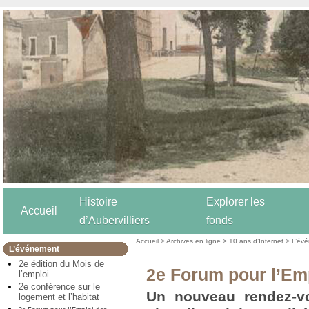
Histoire
Explorer les
Accueil
d’Aubervilliers
fonds
Accueil
>
Archives en ligne
>
10 ans d’Internet
>
L’év
L’événement
2e édition du Mois de
2e Forum pour l’Em
l’emploi
2e conférence sur le
Un nouveau rendez-vo
logement et l’habitat