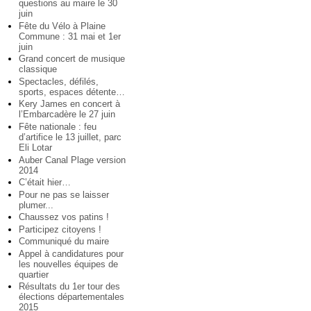
questions au maire le 30
juin
Fête du Vélo à Plaine
Commune : 31 mai et 1er
juin
Grand concert de musique
classique
Spectacles, défilés,
sports, espaces détente…
Kery James en concert à
l’Embarcadère le 27 juin
Fête nationale : feu
d’artifice le 13 juillet, parc
Eli Lotar
Auber Canal Plage version
2014
C’était hier…
Pour ne pas se laisser
plumer...
Chaussez vos patins !
Participez citoyens !
Communiqué du maire
Appel à candidatures pour
les nouvelles équipes de
quartier
Résultats du 1er tour des
élections départementales
2015