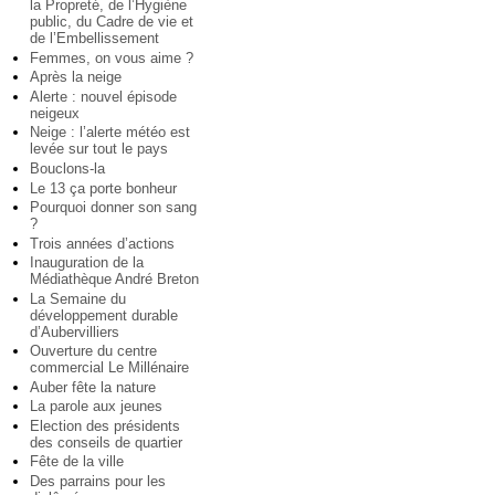
la Propreté, de l’Hygiène
public, du Cadre de vie et
de l’Embellissement
Femmes, on vous aime ?
Après la neige
Alerte : nouvel épisode
neigeux
Neige : l’alerte météo est
levée sur tout le pays
Bouclons-la
Le 13 ça porte bonheur
Pourquoi donner son sang
?
Trois années d’actions
Inauguration de la
Médiathèque André Breton
La Semaine du
développement durable
d’Aubervilliers
Ouverture du centre
commercial Le Millénaire
Auber fête la nature
La parole aux jeunes
Election des présidents
des conseils de quartier
Fête de la ville
Des parrains pour les