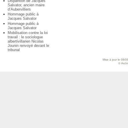
Disparition de Jacques
Salvator, ancien maire
d’Aubervilliers
Hommage public à
Jacques Salvator
Hommage public à
Jacques Salvator
Mobilisation contre la loi
travail : le sociologue
albertivillarien Nicolas
Jounin renvoyé devant le
tribunal
Mise à jour le 08/0
© Archiv