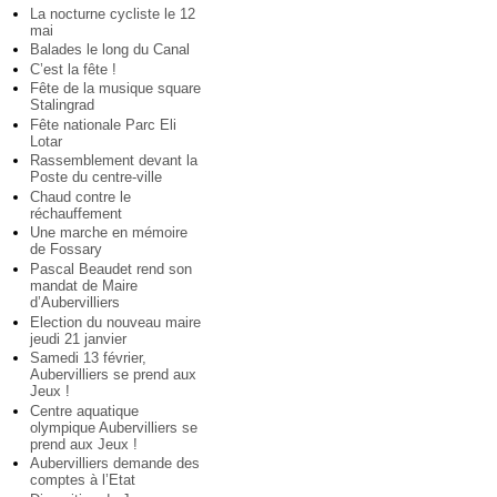
La nocturne cycliste le 12
mai
Balades le long du Canal
C’est la fête !
Fête de la musique square
Stalingrad
Fête nationale Parc Eli
Lotar
Rassemblement devant la
Poste du centre-ville
Chaud contre le
réchauffement
Une marche en mémoire
de Fossary
Pascal Beaudet rend son
mandat de Maire
d’Aubervilliers
Election du nouveau maire
jeudi 21 janvier
Samedi 13 février,
Aubervilliers se prend aux
Jeux !
Centre aquatique
olympique Aubervilliers se
prend aux Jeux !
Aubervilliers demande des
comptes à l’Etat