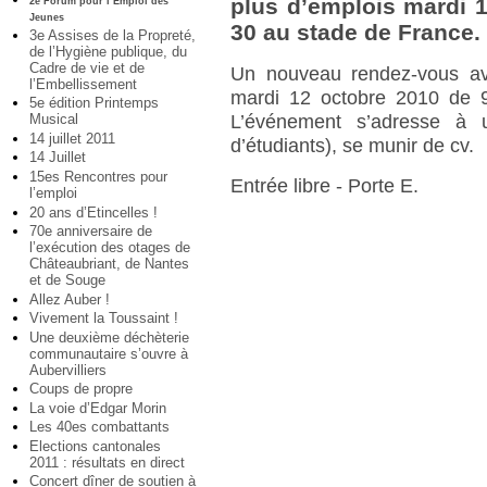
plus d’emplois mardi 1
2e Forum pour l’Emploi des
Jeunes
30 au stade de France.
3e Assises de la Propreté,
de l’Hygiène publique, du
Cadre de vie et de
Un nouveau rendez-vous ave
l’Embellissement
mardi 12 octobre 2010 de 
5e édition Printemps
Musical
L’événement s’adresse à 
14 juillet 2011
d’étudiants), se munir de cv.
14 Juillet
15es Rencontres pour
Entrée libre - Porte E.
l’emploi
20 ans d’Etincelles !
70e anniversaire de
l’exécution des otages de
Châteaubriant, de Nantes
et de Souge
Allez Auber !
Vivement la Toussaint !
Une deuxième déchèterie
communautaire s’ouvre à
Aubervilliers
Coups de propre
La voie d’Edgar Morin
Les 40es combattants
Elections cantonales
2011 : résultats en direct
Concert dîner de soutien à