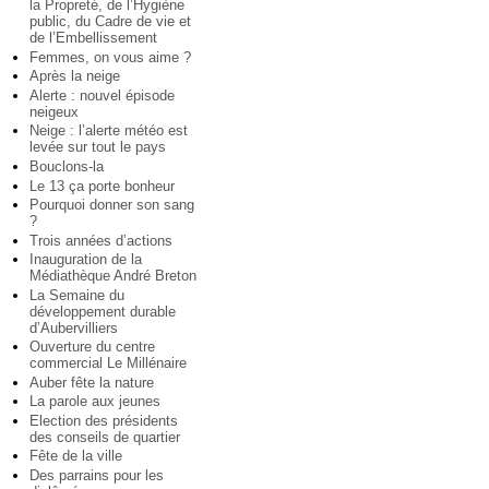
la Propreté, de l’Hygiène
public, du Cadre de vie et
de l’Embellissement
Femmes, on vous aime ?
Après la neige
Alerte : nouvel épisode
neigeux
Neige : l’alerte météo est
levée sur tout le pays
Bouclons-la
Le 13 ça porte bonheur
Pourquoi donner son sang
?
Trois années d’actions
Inauguration de la
Médiathèque André Breton
La Semaine du
développement durable
d’Aubervilliers
Ouverture du centre
commercial Le Millénaire
Auber fête la nature
La parole aux jeunes
Election des présidents
des conseils de quartier
Fête de la ville
Des parrains pour les