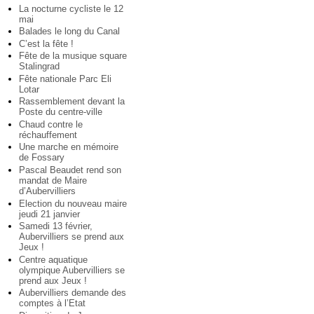
La nocturne cycliste le 12
mai
Balades le long du Canal
C’est la fête !
Fête de la musique square
Stalingrad
Fête nationale Parc Eli
Lotar
Rassemblement devant la
Poste du centre-ville
Chaud contre le
réchauffement
Une marche en mémoire
de Fossary
Pascal Beaudet rend son
mandat de Maire
d’Aubervilliers
Election du nouveau maire
jeudi 21 janvier
Samedi 13 février,
Aubervilliers se prend aux
Jeux !
Centre aquatique
olympique Aubervilliers se
prend aux Jeux !
Aubervilliers demande des
comptes à l’Etat