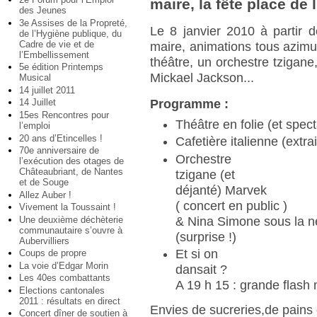
maire, la fête place de l
des Jeunes
3e Assises de la Propreté,
Le 8 janvier 2010 à partir 
de l’Hygiène publique, du
Cadre de vie et de
maire, animations tous azimu
l’Embellissement
théâtre, un orchestre tzigane
5e édition Printemps
Mickael Jackson...
Musical
14 juillet 2011
Programme :
14 Juillet
15es Rencontres pour
Théâtre en folie (et spect
l’emploi
20 ans d’Etincelles !
Cafetière italienne (extra
70e anniversaire de
Orchestre
l’exécution des otages de
Châteaubriant, de Nantes
tzigane (et
et de Souge
déjanté) Marvek
Allez Auber !
( concert en public )
Vivement la Toussaint !
Une deuxième déchèterie
& Nina Simone sous la n
communautaire s’ouvre à
(surprise !)
Aubervilliers
Et si on
Coups de propre
La voie d’Edgar Morin
dansait ?
Les 40es combattants
A 19 h 15 : grande flash
Elections cantonales
2011 : résultats en direct
Envies de sucreries,de pains
Concert dîner de soutien à