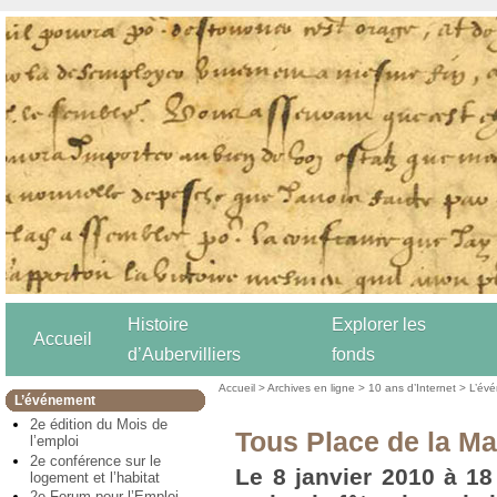
Histoire
Explorer les
Accueil
d’Aubervilliers
fonds
Accueil
>
Archives en ligne
>
10 ans d’Internet
>
L’év
L’événement
2e édition du Mois de
Tous Place de la Mai
l’emploi
2e conférence sur le
Le 8 janvier 2010 à 1
logement et l’habitat
2e Forum pour l’Emploi