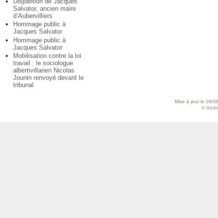
Disparition de Jacques
Salvator, ancien maire
d’Aubervilliers
Hommage public à
Jacques Salvator
Hommage public à
Jacques Salvator
Mobilisation contre la loi
travail : le sociologue
albertivillarien Nicolas
Jounin renvoyé devant le
tribunal
Mise à jour le 06/0
© Archiv