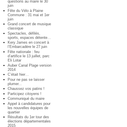
questions au maire le 30
juin
Fête du Vélo à Plaine
Commune : 31 mai et 1er
juin
Grand concert de musique
classique
Spectacles, défilés,
sports, espaces détente…
Kery James en concert à
l’Embarcadère le 27 juin
Fête nationale : feu
d’artifice le 13 juillet, parc
Eli Lotar
Auber Canal Plage version
2014
C’était hier…
Pour ne pas se laisser
plumer...
Chaussez vos patins !
Participez citoyens !
Communiqué du maire
Appel à candidatures pour
les nouvelles équipes de
quartier
Résultats du 1er tour des
élections départementales
2015