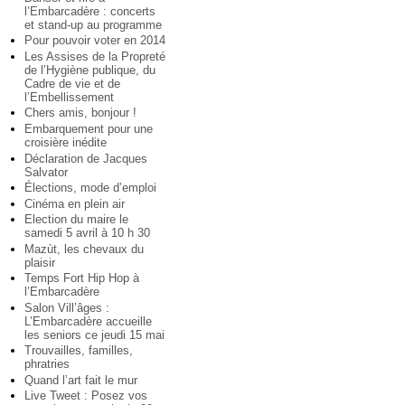
l’Embarcadère : concerts
et stand-up au programme
Pour pouvoir voter en 2014
Les Assises de la Propreté
de l’Hygiène publique, du
Cadre de vie et de
l’Embellissement
Chers amis, bonjour !
Embarquement pour une
croisière inédite
Déclaration de Jacques
Salvator
Élections, mode d’emploi
Cinéma en plein air
Election du maire le
samedi 5 avril à 10 h 30
Mazùt, les chevaux du
plaisir
Temps Fort Hip Hop à
l’Embarcadère
Salon Vill’âges :
L’Embarcadère accueille
les seniors ce jeudi 15 mai
Trouvailles, familles,
phratries
Quand l’art fait le mur
Live Tweet : Posez vos