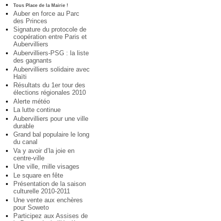
Tous Place de la Mairie !
Auber en force au Parc
des Princes
Signature du protocole de
coopération entre Paris et
Aubervilliers
Aubervilliers-PSG : la liste
des gagnants
Aubervilliers solidaire avec
Haïti
Résultats du 1er tour des
élections régionales 2010
Alerte météo
La lutte continue
Aubervilliers pour une ville
durable
Grand bal populaire le long
du canal
Va y avoir d’la joie en
centre-ville
Une ville, mille visages
Le square en fête
Présentation de la saison
culturelle 2010-2011
Une vente aux enchères
pour Soweto
Participez aux Assises de