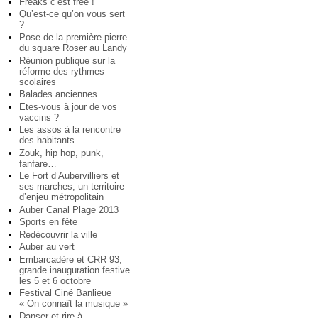
Freaks c’est free !
Qu’est-ce qu’on vous sert
?
Pose de la première pierre
du square Roser au Landy
Réunion publique sur la
réforme des rythmes
scolaires
Balades anciennes
Etes-vous à jour de vos
vaccins ?
Les assos à la rencontre
des habitants
Zouk, hip hop, punk,
fanfare…
Le Fort d’Aubervilliers et
ses marches, un territoire
d’enjeu métropolitain
Auber Canal Plage 2013
Sports en fête
Redécouvrir la ville
Auber au vert
Embarcadère et CRR 93,
grande inauguration festive
les 5 et 6 octobre
Festival Ciné Banlieue
« On connaît la musique »
Danser et rire à