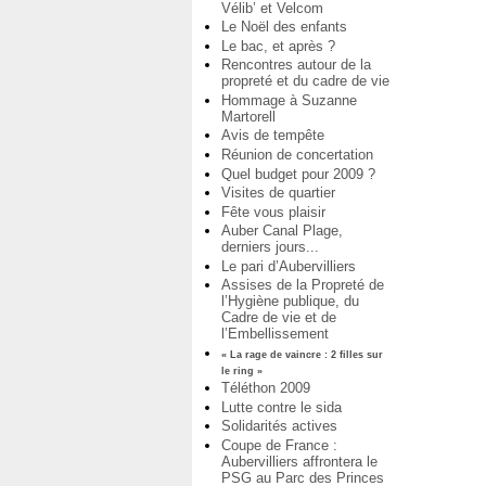
Vélib’ et Velcom
Le Noël des enfants
Le bac, et après ?
Rencontres autour de la
propreté et du cadre de vie
Hommage à Suzanne
Martorell
Avis de tempête
Réunion de concertation
Quel budget pour 2009 ?
Visites de quartier
Fête vous plaisir
Auber Canal Plage,
derniers jours...
Le pari d’Aubervilliers
Assises de la Propreté de
l’Hygiène publique, du
Cadre de vie et de
l’Embellissement
« La rage de vaincre : 2 filles sur
le ring »
Téléthon 2009
Lutte contre le sida
Solidarités actives
Coupe de France :
Aubervilliers affrontera le
PSG au Parc des Princes