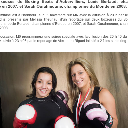
xeuses du Boxing Beats d’Aubervilliers, Lucie Bertaud, ch
e en 2007, et Sarah Ourahmoune, championne du Monde en 2008.
minine est à l’honneur jeudi 5 novembre sur M6 avec la diffusion à 23 h par 
rdite, présenté par Melissa Theuriau, d’un reportage sur deux boxeuses du Bo
lliers, Lucie Bertaud, championne d’Europe en 2007, et Sarah Ourahmoune, cha
2008.
 occasion, M6 programmera une soirée spéciale avec la diffusion dès 20 h 40 du f
 suivie à 23 h 05 par le reportage de Alexendra Riguet intitulé « 2 filles sur le ring 