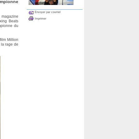
ampionne
Envoyer par courriel
le magazine
Imprimer
xing Beats
mpionne du
ilm Million
: la rage de