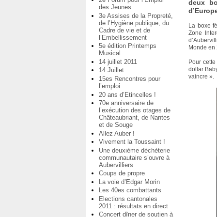
deux bo
des Jeunes
d’Europ
3e Assises de la Propreté,
de l’Hygiène publique, du
La boxe fé
Cadre de vie et de
Zone Inte
l’Embellissement
d’Aubervi
5e édition Printemps
Monde en 
Musical
14 juillet 2011
Pour cette
dollar Baby
14 Juillet
vaincre ».
15es Rencontres pour
l’emploi
20 ans d’Etincelles !
70e anniversaire de
l’exécution des otages de
Châteaubriant, de Nantes
et de Souge
Allez Auber !
Vivement la Toussaint !
Une deuxième déchèterie
communautaire s’ouvre à
Aubervilliers
Coups de propre
La voie d’Edgar Morin
Les 40es combattants
Elections cantonales
2011 : résultats en direct
Concert dîner de soutien à