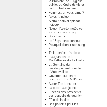
la Propreté, de l’Hygiène
public, du Cadre de vie et
de l’Embellissement
Femmes, on vous aime ?
Après la neige
Alerte : nouvel épisode
neigeux
Neige : l’alerte météo est
levée sur tout le pays
Bouclons-la
Le 13 ça porte bonheur
Pourquoi donner son sang
?
Trois années d’actions
Inauguration de la
Médiathèque André Breton
La Semaine du
développement durable
d’Aubervilliers
Ouverture du centre
commercial Le Millénaire
Auber fête la nature
La parole aux jeunes
Election des présidents
des conseils de quartier
Fête de la ville
Des parrains pour les