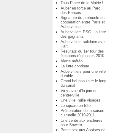
Tous Place de la Mairie !
Auber en force au Parc
des Princes
Signature du protocole de
coopération entre Paris et
Aubervilliers
Aubervilliers-PSG : la liste
des gagnants
Aubervilliers solidaire avec
Haïti
Résultats du 1er tour des
élections régionales 2010
Alerte météo
La lutte continue
Aubervilliers pour une ville
durable
Grand bal populaire le long
du canal
Va y avoir d’la joie en
centre-ville
Une ville, mille visages
Le square en fête
Présentation de la saison
culturelle 2010-2011
Une vente aux enchères
pour Soweto
Participez aux Assises de