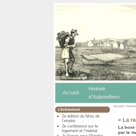
Histoire
Accueil
d’Aubervilliers
Accueil
>
Archiv
L’événement
2e édition du Mois de
« La ra
l’emploi
2e conférence sur le
La boxe 
logement et l’habitat
par le m
2e Forum pour l’Emploi