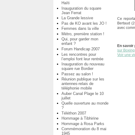
Haïti
Inauguration du square
Jean Ferrat
La Grande lessive
Ce reporta
Pas de KO avant les JO !
Bertaud (2
avec comme
Femmes dans la ville
Métro, première station !
Qui, pour garder mon
enfant ?
En savoir 
Forum Handicap 2007
sur Boxing
Les rencontres pour
Voir une v
l’emploi font leur rentrée
Inauguration du nouveau
square rue Bordier
Passez au salon !
Réunion publique sur les
antennes-relais de
téléphonie mobile
Auber Canal Plage le 10
juillet
Quelle ouverture au monde
?
Téléthon 2007
Hommage à Tibhirine
Hommage à Rosa Parks
Commémoration du 8 mai
1945