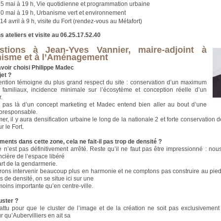
5 mai à 19 h, Vie quotidienne et programmation urbaine
0 mai à 19 h, Urbanisme vert et environnement
 14 avril à 9 h, visite du Fort (rendez-vous au Métafort)
ns ateliers et visite au 06.25.17.52.40
stions à Jean-Yves Vannier, maire-adjoint à
nisme et à l’Aménagement
voir choisi Philippe Madec
jet ?
ention témoigne du plus grand respect du site : conservation d’un maximum
 familiaux, incidence minimale sur l’écosytème et conception réelle d’un
.
it pas là d’un concept marketing et Madec entend bien aller au bout d’une
oresponsable.
er, il y aura densification urbaine le long de la nationale 2 et forte conservation 
r le Fort.
ments dans cette zone, cela ne fait-il pas trop de densité ?
n’est pas définitivement arrêté. Reste qu’il ne faut pas être impressionné : nou
ncière de l’espace libéré
art de la gendarmerie.
ons intervenir beaucoup plus en harmonie et ne comptons pas construire au pied
 de densité, on se situe ici sur une
ins importante qu’en centre-ville.
uster ?
attu pour que le cluster de l’image et de la création ne soit pas exclusivement
r qu’Aubervilliers en ait sa