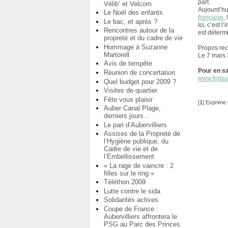
part.
Vélib’ et Velcom
Aujourd’hui
Le Noël des enfants
française
,
Le bac, et après ?
Ici, c’est
Rencontres autour de la
est déterm
propreté et du cadre de vie
Hommage à Suzanne
Propos rec
Martorell
Le 7 mars
Avis de tempête
Pour en sa
Réunion de concertation
www.fortaub
Quel budget pour 2009 ?
Visites de quartier
Fête vous plaisir
[
1
]
Exprime 
Auber Canal Plage,
derniers jours...
Le pari d’Aubervilliers
Assises de la Propreté de
l’Hygiène publique, du
Cadre de vie et de
l’Embellissement
« La rage de vaincre : 2
filles sur le ring »
Téléthon 2009
Lutte contre le sida
Solidarités actives
Coupe de France :
Aubervilliers affrontera le
PSG au Parc des Princes