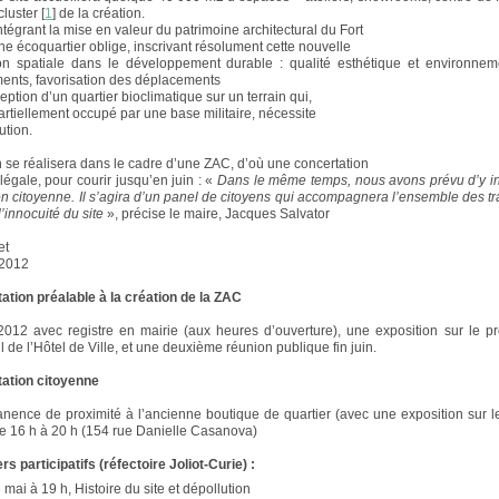
cluster
[
1
]
de la création.
ntégrant la mise en valeur du patrimoine architectural du Fort
he écoquartier oblige, inscrivant résolument cette nouvelle
ion spatiale dans le développement durable : qualité esthétique et environnem
nts, favorisation des déplacements
ption d’un quartier bioclimatique sur un terrain qui,
partiellement occupé par une base militaire, nécessite
ution.
n se réalisera dans le cadre d’une ZAC, d’où une concertation
légale, pour courir jusqu’en juin : «
Dans le même temps, nous avons prévu d’y in
on citoyenne. Il s’agira d’un panel de citoyens qui accompagnera l’ensemble des t
l’innocuité du site
», précise le maire, Jacques Salvator
et
 2012
ation préalable à la création de la ZAC
2012 avec registre en mairie (aux heures d’ouverture), une exposition sur le pro
l de l’Hôtel de Ville, et une deuxième réunion publique fin juin.
tation citoyenne
ence de proximité à l’ancienne boutique de quartier (avec une exposition sur le 
e 16 h à 20 h (154 rue Danielle Casanova)
ers participatifs (réfectoire Joliot-Curie) :
 mai à 19 h, Histoire du site et dépollution