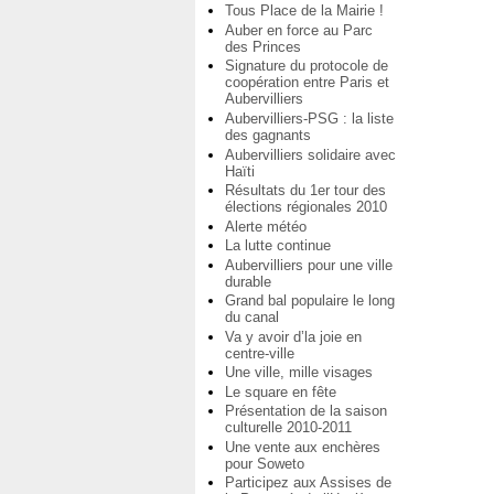
Tous Place de la Mairie !
Auber en force au Parc
des Princes
Signature du protocole de
coopération entre Paris et
Aubervilliers
Aubervilliers-PSG : la liste
des gagnants
Aubervilliers solidaire avec
Haïti
Résultats du 1er tour des
élections régionales 2010
Alerte météo
La lutte continue
Aubervilliers pour une ville
durable
Grand bal populaire le long
du canal
Va y avoir d’la joie en
centre-ville
Une ville, mille visages
Le square en fête
Présentation de la saison
culturelle 2010-2011
Une vente aux enchères
pour Soweto
Participez aux Assises de