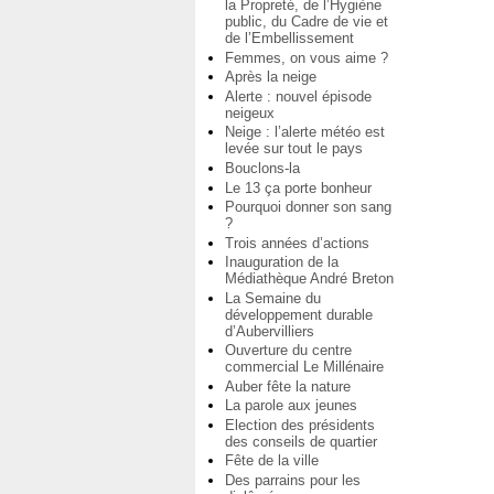
la Propreté, de l’Hygiène
public, du Cadre de vie et
de l’Embellissement
Femmes, on vous aime ?
Après la neige
Alerte : nouvel épisode
neigeux
Neige : l’alerte météo est
levée sur tout le pays
Bouclons-la
Le 13 ça porte bonheur
Pourquoi donner son sang
?
Trois années d’actions
Inauguration de la
Médiathèque André Breton
La Semaine du
développement durable
d’Aubervilliers
Ouverture du centre
commercial Le Millénaire
Auber fête la nature
La parole aux jeunes
Election des présidents
des conseils de quartier
Fête de la ville
Des parrains pour les