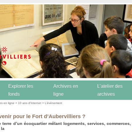
Explorer les
Archives en
L’atelier des
fonds
ligne
archives
es en ligne
>
10 ans d’Internet
>
L’événement
enir pour le Fort d’Aubervilliers ?
e terre d’un écoquartier mêlant logements, services, commerces
 la