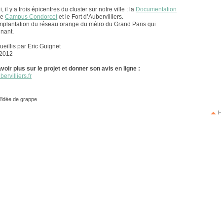
, il y a trois épicentres du cluster sur notre ville : la
Documentation
 le
Campus Condorcet
et le Fort d’Aubervilliers.
 l’implantation du réseau orange du métro du Grand Paris qui
inant.
ueillis par Eric Guignet
 2012
voir plus sur le projet et donner son avis en ligne :
ervilliers.fr
l’idée de grappe
H