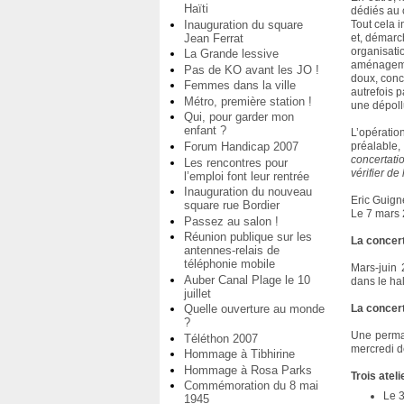
Haïti
dédiés au 
Inauguration du square
Tout cela i
Jean Ferrat
et, démarc
organisat
La Grande lessive
aménageme
Pas de KO avant les JO !
doux, conce
Femmes dans la ville
autrefois 
Métro, première station !
une dépoll
Qui, pour garder mon
enfant ?
L’opératio
Forum Handicap 2007
préalable, 
concertati
Les rencontres pour
vérifier de 
l’emploi font leur rentrée
Inauguration du nouveau
Eric Guign
square rue Bordier
Le 7 mars
Passez au salon !
Réunion publique sur les
La concert
antennes-relais de
téléphonie mobile
Mars-juin 
Auber Canal Plage le 10
dans le hal
juillet
Quelle ouverture au monde
La concer
?
Une perman
Téléthon 2007
mercredi d
Hommage à Tibhirine
Hommage à Rosa Parks
Trois ateli
Commémoration du 8 mai
Le 3
1945