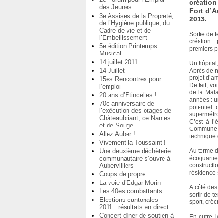
création
des Jeunes
Fort d’A
3e Assises de la Propreté,
2013.
de l’Hygiène publique, du
Cadre de vie et de
Sortie de 
l’Embellissement
création :
5e édition Printemps
premiers p
Musical
14 juillet 2011
Un hôpital
14 Juillet
Après de n
projet d’am
15es Rencontres pour
De fait, v
l’emploi
de la Mala
20 ans d’Etincelles !
années : u
70e anniversaire de
potentiel
l’exécution des otages de
supermétr
Châteaubriant, de Nantes
C’est à l’
et de Souge
Commune e
Allez Auber !
technique 
Vivement la Toussaint !
Une deuxième déchèterie
Au terme de
communautaire s’ouvre à
écoquarti
Aubervilliers
construct
résidence 
Coups de propre
La voie d’Edgar Morin
A côté des
Les 40es combattants
sortir de te
Elections cantonales
sport, crè
2011 : résultats en direct
Concert dîner de soutien à
En outre, 