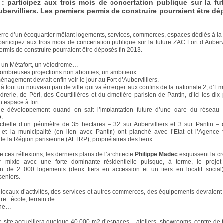
 : participez aux trois mois de concertation publique sur la f
ubervilliers. Les premiers permis de construire pourraient être dé
terre d’un écoquartier mêlant logements, services, commerces, espaces dédiés à la
 participez aux trois mois de concertation publique sur la future ZAC Fort d’Aubervi
ermis de construire pourraient être déposés fin 2013.
, un Métafort, un vélodrome…
ombreuses projections non abouties, un ambitieux
énagement devrait enfin voir le jour au Fort d’Aubervilliers.
oilà tout un nouveau pan de ville qui va émerger aux confins de la nationale 2, d’Em
drerie, de Péri, des Courtillières et du cimetière parisien de Pantin, d’ici les dix
n espace à fort
 de développement quand on sait l’implantation future d’une gare du réseau
o.
échelle d’un périmètre de 35 hectares – 32 sur Aubervilliers et 3 sur Pantin –
t la municipalité (en lien avec Pantin) ont planché avec l’Etat et l’Agence f
de la Région parisienne (AFTRP), propriétaires des lieux.
 ces réflexions, les derniers plans de l’architecte
Philippe Madec
esquissent la cr
er mixte avec une forte dominante résidentielle puisque, à terme, le projet 
ion de 2 000 logements (deux tiers en accession et un tiers en locatif social
seniors.
 locaux d’activités, des services et autres commerces, des équipements devraien
rre : école, terrain de
che…
le site accueillera quelque 40 000 m2 d’espaces – ateliers, showrooms, centre de 