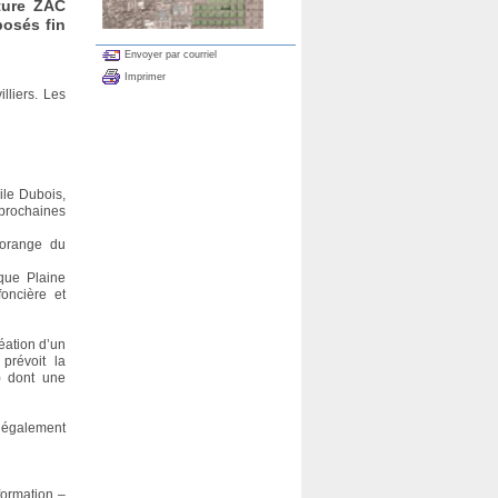
uture ZAC
posés fin
Envoyer par courriel
Imprimer
lliers. Les
ile Dubois,
 prochaines
 orange du
 que Plaine
oncière et
éation d’un
prévoit la
) dont une
t également
formation –