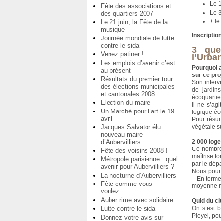
Le 1
Fête des associations et
Le 3
des quartiers 2007
+ le
Le 21 juin, la Fête de la
musique
Inscriptio
Journée mondiale de lutte
contre le sida
3 que
Venez patiner !
l’Urba
Les emplois d’avenir c’est
Pourquoi a
au présent
sur ce pro
Résultats du premier tour
Son interv
des élections municipales
de jardins
et cantonales 2008
écoquartier
Election du maire
Il ne s’ag
Un Marché pour l’art le 19
logique éc
avril
Pour résum
végétale su
Jacques Salvator élu
nouveau maire
2 000 loge
d’Aubervilliers
Ce nombre 
Fête des voisins 2008 !
maîtrise fo
Métropole parisienne : quel
par le dép
avenir pour Aubervilliers ?
Nous pourr
La nocturne d’Aubervilliers
_ En termes
Fête comme vous
moyenne mo
voulez…
Auber rime avec solidaire
Quid du cl
On s’est b
Lutte contre le sida
Pleyel, pou
Donnez votre avis sur