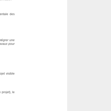
entale des
tégrer une
ravaux pour
jet visible
projet), le