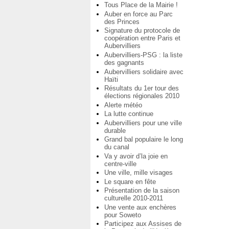
Tous Place de la Mairie !
Auber en force au Parc
des Princes
Signature du protocole de
coopération entre Paris et
Aubervilliers
Aubervilliers-PSG : la liste
des gagnants
Aubervilliers solidaire avec
Haïti
Résultats du 1er tour des
élections régionales 2010
Alerte météo
La lutte continue
Aubervilliers pour une ville
durable
Grand bal populaire le long
du canal
Va y avoir d’la joie en
centre-ville
Une ville, mille visages
Le square en fête
Présentation de la saison
culturelle 2010-2011
Une vente aux enchères
pour Soweto
Participez aux Assises de