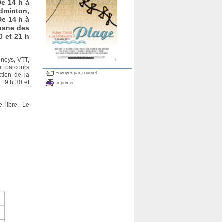
De 14 h à
dminton,
De 14 h à
abane des
0 et 21 h
oneys, VTT,
et parcours
Envoyer par courriel
tion de la
 19 h 30 et
Imprimer
 libre. Le