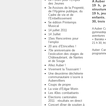
A Auber 
des Jeunes
19 h, p
3e Assises de la Propreté,
structur
de l’Hygiène publique, du
19 h, je
Cadre de vie et de
enfants.
l’Embellissement
30, troi
5e édition Printemps
Musical
A Auber Ca
14 juillet 2011
gymnastiqu
14 Juillet
aventures
15es Rencontres pour
« Baraka »
l’emploi
21 h 30, tr
20 ans d’Etincelles !
Auber Can
70e anniversaire de
programme
l’exécution des otages de
Châteaubriant, de Nantes
et de Souge
Allez Auber !
Vivement la Toussaint !
Une deuxième déchèterie
communautaire s’ouvre à
Aubervilliers
Coups de propre
La voie d’Edgar Morin
Les 40es combattants
Elections cantonales
2011 : résultats en direct
Concert dîner de soutien à