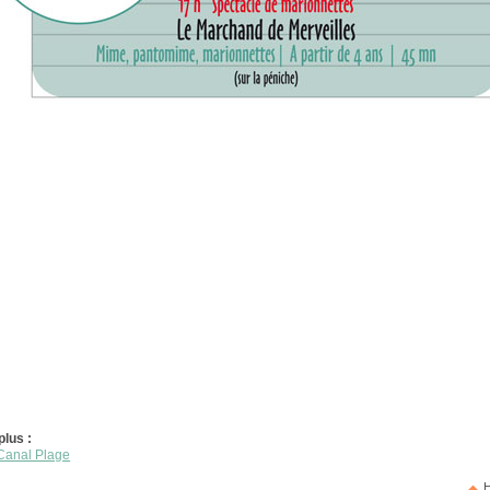
plus :
Canal Plage
H