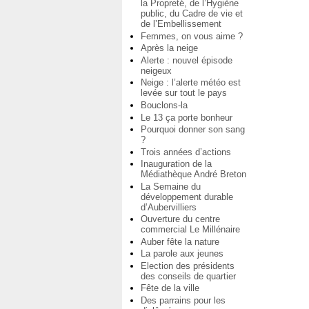
la Propreté, de l’Hygiène
public, du Cadre de vie et
de l’Embellissement
Femmes, on vous aime ?
Après la neige
Alerte : nouvel épisode
neigeux
Neige : l’alerte météo est
levée sur tout le pays
Bouclons-la
Le 13 ça porte bonheur
Pourquoi donner son sang
?
Trois années d’actions
Inauguration de la
Médiathèque André Breton
La Semaine du
développement durable
d’Aubervilliers
Ouverture du centre
commercial Le Millénaire
Auber fête la nature
La parole aux jeunes
Election des présidents
des conseils de quartier
Fête de la ville
Des parrains pour les