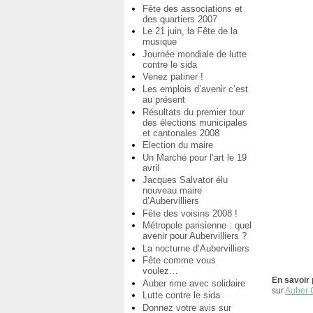
Fête des associations et
des quartiers 2007
Le 21 juin, la Fête de la
musique
Journée mondiale de lutte
contre le sida
Venez patiner !
Les emplois d’avenir c’est
au présent
Résultats du premier tour
des élections municipales
et cantonales 2008
Election du maire
Un Marché pour l’art le 19
avril
Jacques Salvator élu
nouveau maire
d’Aubervilliers
Fête des voisins 2008 !
Métropole parisienne : quel
avenir pour Aubervilliers ?
La nocturne d’Aubervilliers
Fête comme vous
voulez…
En savoir 
Auber rime avec solidaire
sur
Auber 
Lutte contre le sida
Donnez votre avis sur