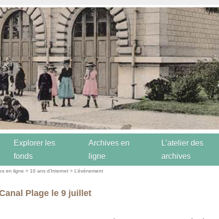
Explorer les
Archives en
L’atelier des
fonds
ligne
archives
es en ligne
>
10 ans d’Internet
>
L’événement
anal Plage le 9 juillet