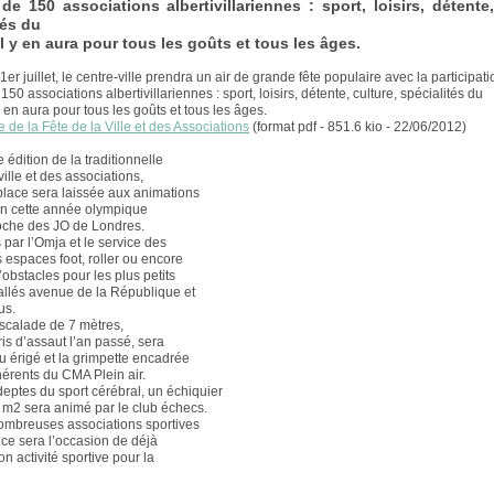
de 150 associations albertivillariennes : sport, loisirs, détente,
tés du
l y en aura pour tous les goûts et tous les âges.
r juillet, le centre-ville prendra un air de grande fête populaire avec la participati
150 associations albertivillariennes : sport, loisirs, détente, culture, spécialités du
 en aura pour tous les goûts et tous les âges.
de la Fête de la Ville et des Associations
(format pdf - 851.6 kio - 22/06/2012)
 édition de la traditionnelle
ville et des associations,
place sera laissée aux animations
en cette année olympique
roche des JO de Londres.
par l’Omja et le service des
s espaces foot, roller ou encore
obstacles pour les plus petits
tallés avenue de la République et
us.
scalade de 7 mètres,
ris d’assaut l’an passé, sera
 érigé et la grimpette encadrée
hérents du CMA Plein air.
deptes du sport cérébral, un échiquier
 m2 sera animé par le club échecs.
ombreuses associations sportives
 ce sera l’occasion de déjà
n activité sportive pour la