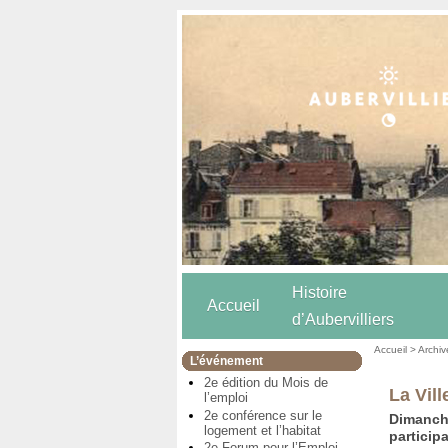
Histoire
Accueil
d’Aubervilliers
Accueil
>
Archiv
L’événement
2e édition du Mois de
La Vill
l’emploi
2e conférence sur le
Dimanche
logement et l’habitat
particip
2e Forum pour l’Emploi