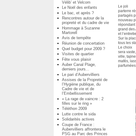
Vélib’ et Velcom
Le joli
Le Noël des enfants
parterre r
Le bac, et après ?
partagés p
Rencontres autour de la
nouveau pl
propreté et du cadre de vie
répondant à
Hommage à Suzanne
grand des A
Martorell
et l’entret
Avis de tempête
Sur la pla
tous les st
Réunion de concertation
Le choix
Quel budget pour 2009 ?
sera vaste,
Visites de quartier
ville, taj
Fête vous plaisir
mafés, lass
Auber Canal Plage,
parfumées
derniers jours...
Le pari d’Aubervilliers
Assises de la Propreté de
l’Hygiène publique, du
Cadre de vie et de
l’Embellissement
« La rage de vaincre : 2
filles sur le ring »
Téléthon 2009
Lutte contre le sida
Solidarités actives
Coupe de France :
Aubervilliers affrontera le
PSG au Parc des Princes