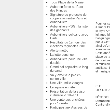
Tous Place de la Mairie !
Auber en force au Parc
des Princes
Signature du protocole de
coopération entre Paris et
Aubervilliers
Pour les s
Aubervilliers-PSG : la liste
il faudra t
des gagnants
le foyer Am
Aubervilliers solidaire avec
lui aussi b
Haïti
bal guingu
par la Clef
Résultats du 1er tour des
ainsi qu’un
élections régionales 2010
associativ
Alerte météo
Cette anné
La lutte continue
place de la
Aubervilliers pour une ville
de nombre
durable
et musicale
Grand bal populaire le long
antillaise,
du canal
et musiqu
Va y avoir d’la joie en
centre-ville
Une ville, mille visages
C. D.
Le square en fête
Le 6 juin 
Présentation de la saison
culturelle 2010-2011
FÊTE DE 
Une vente aux enchères
Dimanche 1
pour Soweto
Centre-vill
Participez aux Assises de