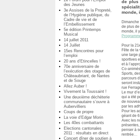
de plus 
des Jeunes
spéciali
3e Assises de la Propreté,
monde, i
de l’Hygiène publique, du
Cadre de vie et de
Dimanche 1e
l’Embellissement
de plus de 
5e édition Printemps
monde, il y
Musical
Programme 
14 juillet 2011
14 Juillet
Pour la 21e
Fête de la 
15es Rencontres pour
une large 
l’emploi
sportives 
20 ans d’Etincelles !
et à l’app
70e anniversaire de
Co-animés 
l’exécution des otages de
Sports, de
Châteaubriant, de Nantes
parcours d’
et de Souge
seront ins
Allez Auber !
rue Ferrag
Vivement la Toussaint !
Le mur d’e
Une deuxième déchèterie
qui a été p
communautaire s’ouvre à
de nouveau
Aubervilliers
par les ad
Pour les a
Coups de propre
géant de 6
La voie d’Edgar Morin
Avec les n
Les 40es combattants
présentes,
Elections cantonales
penser à so
2011 : résultats en direct
rentrée…
Concert dîner de soutien à