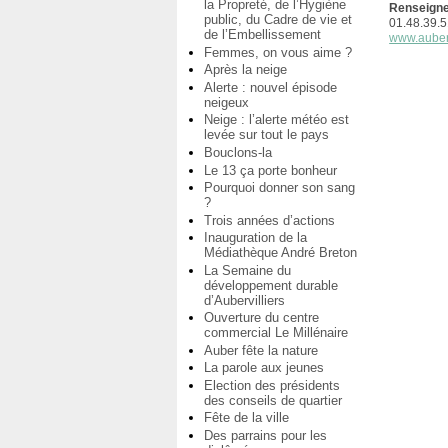
la Propreté, de l’Hygiène
Renseigne
public, du Cadre de vie et
01.48.39.5
de l’Embellissement
www.aubervi
Femmes, on vous aime ?
Après la neige
Alerte : nouvel épisode
neigeux
Neige : l’alerte météo est
levée sur tout le pays
Bouclons-la
Le 13 ça porte bonheur
Pourquoi donner son sang
?
Trois années d’actions
Inauguration de la
Médiathèque André Breton
La Semaine du
développement durable
d’Aubervilliers
Ouverture du centre
commercial Le Millénaire
Auber fête la nature
La parole aux jeunes
Election des présidents
des conseils de quartier
Fête de la ville
Des parrains pour les