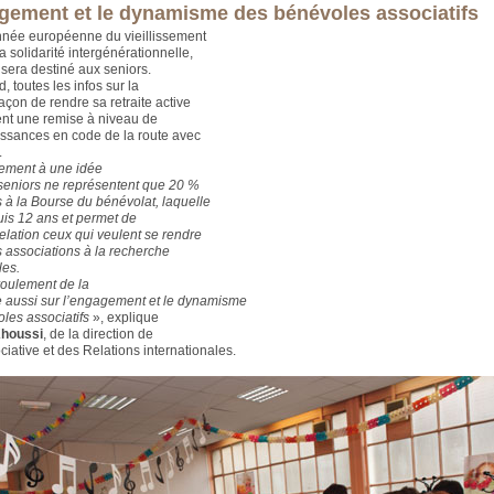
gement et le dynamisme des bénévoles associatifs
nnée européenne du vieillissement
 la solidarité intergénérationnelle,
sera destiné aux seniors.
d, toutes les infos sur la
açon de rendre sa retraite active
nt une remise à niveau de
ssances en code de la route avec
.
ement à une idée
 seniors ne représentent que 20 %
s à la Bourse du bénévolat, laquelle
uis 12 ans et permet de
relation ceux qui veulent se rendre
es associations à la recherche
les.
oulement de la
e aussi sur l’engagement et le dynamisme
les associatifs
», explique
Khoussi
, de la direction de
ciative et des Relations internationales.