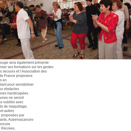
Rouge sera également présente
nser ses formations sur les gestes
s secours et l’Association des
de France proposera
s en
ulant pour sensibiliser
aux obstacles
nnes handicapées.
eunes ne seront
as oubliés avec
ds de maquillage,
 et autres
s proposées par
fants, Aubervacances-
 encore
s Récrées.