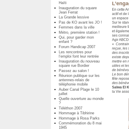
Haïti
L’enga
Inauguration du square
En cette A
Jean Ferrat
actif et de
La Grande lessive
un espace 
Pas de KO avant les JO !
Sur le stan
meilleure f
Femmes dans la ville
et égaleme
Métro, première station !
ses connai
Qui, pour garder mon
Agir ABCD
enfant ?
«
Contrair
Forum Handicap 2007
reçue, les
Les rencontres pour
des inscrit
l’emploi font leur rentrée
existe dep
Inauguration du nouveau
mettre en 
square rue Bordier
utiles et l
de bénévo
Passez au salon !
Le bon dér
Réunion publique sur les
fête repos
antennes-relais de
des bénévo
téléphonie mobile
Salwa El 
Auber Canal Plage le 10
la Vie asso
juillet
Quelle ouverture au monde
?
Téléthon 2007
Hommage à Tibhirine
Hommage à Rosa Parks
Commémoration du 8 mai
1945