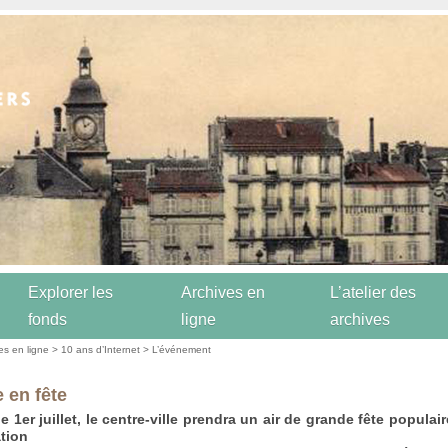
Explorer les
Archives en
L’atelier des
fonds
ligne
archives
es en ligne
>
10 ans d’Internet
>
L’événement
e en fête
 1er juillet, le centre-ville prendra un air de grande fête populair
ation