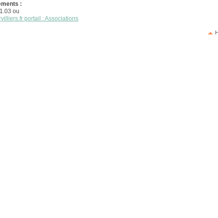
ments :
1.03 ou
lliers.fr portail : Associations
H