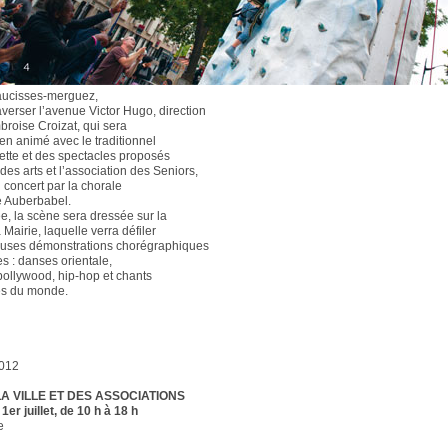
aucisses-merguez,
raverser l’avenue Victor Hugo, direction
broise Croizat, qui sera
ien animé avec le traditionnel
ette et des spectacles proposés
 des arts et l’association des Seniors,
 concert par la chorale
e Auberbabel.
e, la scène sera dressée sur la
 Mairie, laquelle verra défiler
uses démonstrations chorégraphiques
s : danses orientale,
 bollywood, hip-hop et chants
es du monde.
2012
LA VILLE ET DES ASSOCIATIONS
er juillet, de 10 h à 18 h
e