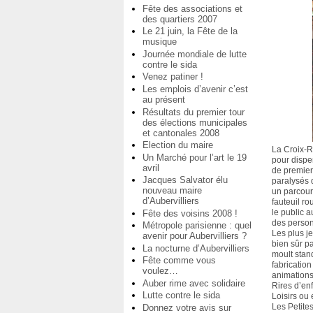
Fête des associations et
des quartiers 2007
Le 21 juin, la Fête de la
musique
Journée mondiale de lutte
contre le sida
Venez patiner !
Les emplois d’avenir c’est
au présent
Résultats du premier tour
des élections municipales
et cantonales 2008
Election du maire
La Croix-
Un Marché pour l’art le 19
pour dispe
avril
de premier
Jacques Salvator élu
paralysés 
nouveau maire
un parcour
d’Aubervilliers
fauteuil ro
le public 
Fête des voisins 2008 !
des perso
Métropole parisienne : quel
Les plus j
avenir pour Aubervilliers ?
bien sûr p
La nocturne d’Aubervilliers
moult stan
Fête comme vous
fabrication
voulez…
animation
Auber rime avec solidaire
Rires d’en
Lutte contre le sida
Loisirs ou
Les Petite
Donnez votre avis sur