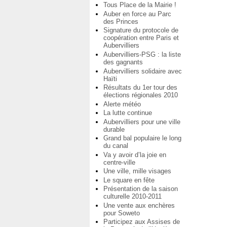
Tous Place de la Mairie !
Auber en force au Parc
des Princes
Signature du protocole de
coopération entre Paris et
Aubervilliers
Aubervilliers-PSG : la liste
des gagnants
Aubervilliers solidaire avec
Haïti
Résultats du 1er tour des
élections régionales 2010
Alerte météo
La lutte continue
Aubervilliers pour une ville
durable
Grand bal populaire le long
du canal
Va y avoir d’la joie en
centre-ville
Une ville, mille visages
Le square en fête
Présentation de la saison
culturelle 2010-2011
Une vente aux enchères
pour Soweto
Participez aux Assises de