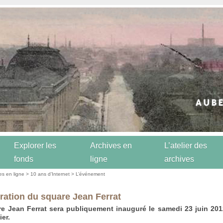
Explorer les
Archives en
L’atelier des
fonds
ligne
archives
es en ligne
>
10 ans d’Internet
>
L’événement
ration du square Jean Ferrat
e Jean Ferrat sera publiquement inauguré le samedi 23 juin 201
ier.