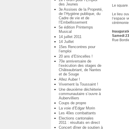
des Jeunes
Le square 
3e Assises de la Propreté,
de l’Hygiène publique, du
Le lieu ou
Cadre de vie et de
l’espace v
l’Embellissement
cérémonie 
5e édition Printemps
Musical
Inaugurati
Samedi 23
14 juillet 2011
Rue Bordi
14 Juillet
15es Rencontres pour
l’emploi
20 ans d’Etincelles !
70e anniversaire de
l’exécution des otages de
Châteaubriant, de Nantes
et de Souge
Allez Auber !
Vivement la Toussaint !
Une deuxième déchèterie
communautaire s’ouvre à
Aubervilliers
Coups de propre
La voie d’Edgar Morin
Les 40es combattants
Elections cantonales
2011 : résultats en direct
Concert dîner de soutien à