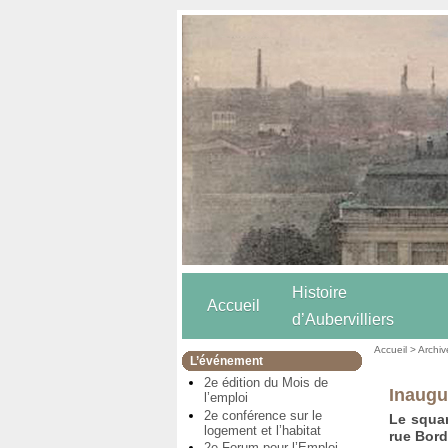
Histoire
Accueil
d’Aubervilliers
Accueil
>
Archiv
L’événement
2e édition du Mois de
Inaugu
l’emploi
2e conférence sur le
Le squar
logement et l’habitat
rue Bord
2e Forum pour l’Emploi