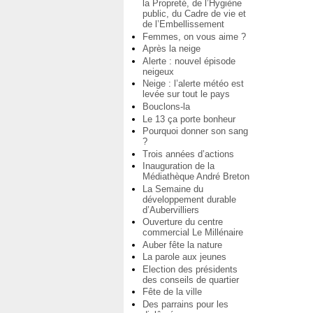
la Propreté, de l’Hygiène
public, du Cadre de vie et
de l’Embellissement
Femmes, on vous aime ?
Après la neige
Alerte : nouvel épisode
neigeux
Neige : l’alerte météo est
levée sur tout le pays
Bouclons-la
Le 13 ça porte bonheur
Pourquoi donner son sang
?
Trois années d’actions
Inauguration de la
Médiathèque André Breton
La Semaine du
développement durable
d’Aubervilliers
Ouverture du centre
commercial Le Millénaire
Auber fête la nature
La parole aux jeunes
Election des présidents
des conseils de quartier
Fête de la ville
Des parrains pour les