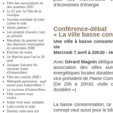
Fête des associations et
d’économies d’énergie
des quartiers 2007
Le 21 juin, la Fête de la
musique
Journée mondiale de lutte
contre le sida
Conférence-débat
Venez patiner !
Les emplois d’avenir c’est
« La ville basse c
au présent
Résultats du premier tour
Une ville à basse consomm
des élections municipales
vie
et cantonales 2008
Mercredi 7 avril à 20h30 - H
Election du maire
Un Marché pour l’art le 19
avril
Avec
Gérard Magnin
délégué
Jacques Salvator élu
association des villes eu
nouveau maire
énergétiques locales durables
d’Aubervilliers
Fête des voisins 2008 !
vice-président de Plaine Com
Métropole parisienne : quel
(De 20h à 20h30, visite co
avenir pour Aubervilliers ?
durables »)
La nocturne d’Aubervilliers
Fête comme vous
voulez…
Auber rime avec solidaire
La basse consommation, ce n
Lutte contre le sida
concept vaut aussi pour le bât
Donnez votre avis sur