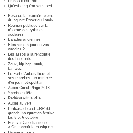
Freaks c’est free !
Qu’est-ce qu’on vous sert
?
Pose de la première pierre
du square Roser au Landy
Réunion publique sur la
réforme des rythmes
scolaires
Balades anciennes
Etes-vous à jour de vos
vaccins ?
Les assos à la rencontre
des habitants
Zouk, hip hop, punk,
fanfare…
Le Fort d’Aubervilliers et
ses marches, un territoire
d’enjeu métropolitain
Auber Canal Plage 2013
Sports en fête
Redécouvrir la ville
Auber au vert
Embarcadère et CRR 93,
grande inauguration festive
les 5 et 6 octobre
Festival Ciné Banlieue
« On connaît la musique »
Danser et rire à