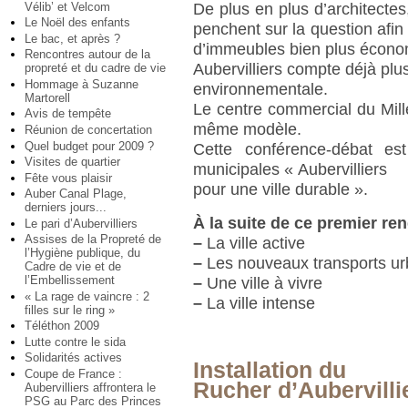
Vélib’ et Velcom
De plus en plus d’architectes
Le Noël des enfants
penchent sur la question afin
Le bac, et après ?
d’immeubles bien plus écono
Rencontres autour de la
Aubervilliers compte déjà pl
propreté et du cadre de vie
Hommage à Suzanne
environnementale.
Martorell
Le centre commercial du Millé
Avis de tempête
même modèle.
Réunion de concertation
Quel budget pour 2009 ?
Cette conférence-débat es
Visites de quartier
municipales « Aubervilliers
Fête vous plaisir
pour une ville durable ».
Auber Canal Plage,
derniers jours...
À la suite de ce premier re
Le pari d’Aubervilliers
Assises de la Propreté de
–
La ville active
l’Hygiène publique, du
–
Les nouveaux transports ur
Cadre de vie et de
l’Embellissement
–
Une ville à vivre
« La rage de vaincre : 2
–
La ville intense
filles sur le ring »
Téléthon 2009
Lutte contre le sida
Solidarités actives
Installation du
Coupe de France :
Rucher d’Aubervilli
Aubervilliers affrontera le
PSG au Parc des Princes