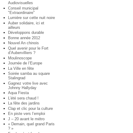
Audiovisuelles
Conseil municipal
"Extraordinaire"
Lumière sur cette nuit noire
Auber solidaire, ici et
ailleurs
Développons durable
Bonne année 2012
Nouvel An chinois
Quel avenir pour le Fort
d’Aubervilliers ?
Moulinoscope
Journée de l’Europe
La Ville en fête
Soirée samba au square
Stalingrad
Gagnez votre live avec
Johnny Hallyday
Aqua Fiesta
L’été sera chaud !
La fête des jardins
Clap et clic pour la culture
En piste vers l’emploi
J – 20 avant le métro
« Demain, quel grand Paris
? »