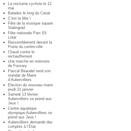
La nocturne cycliste le 12
mai
Balades le long du Canal
C’est la fête !
Fête de la musique square
Stalingrad
Fête nationale Parc Eli
Lotar
Rassemblement devant la
Poste du centre-ville
Chaud contre le
réchauffement
Une marche en mémoire
de Fossary
Pascal Beaudet rend son
mandat de Maire
d’Aubervilliers
Election du nouveau maire
jeudi 21 janvier
Samedi 13 février,
Aubervilliers se prend aux
Jeux !
Centre aquatique
olympique Aubervilliers se
prend aux Jeux !
Aubervilliers demande des
comptes à l’Etat