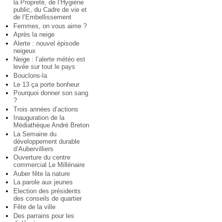
la Propreté, de l’Hygiène
public, du Cadre de vie et
de l’Embellissement
Femmes, on vous aime ?
Après la neige
Alerte : nouvel épisode
neigeux
Neige : l’alerte météo est
levée sur tout le pays
Bouclons-la
Le 13 ça porte bonheur
Pourquoi donner son sang
?
Trois années d’actions
Inauguration de la
Médiathèque André Breton
La Semaine du
développement durable
d’Aubervilliers
Ouverture du centre
commercial Le Millénaire
Auber fête la nature
La parole aux jeunes
Election des présidents
des conseils de quartier
Fête de la ville
Des parrains pour les