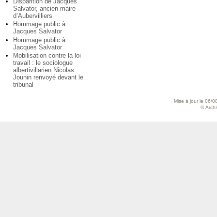
Disparition de Jacques
Salvator, ancien maire
d’Aubervilliers
Hommage public à
Jacques Salvator
Hommage public à
Jacques Salvator
Mobilisation contre la loi
travail : le sociologue
albertivillarien Nicolas
Jounin renvoyé devant le
tribunal
Mise à jour le 06/0
© Archiv