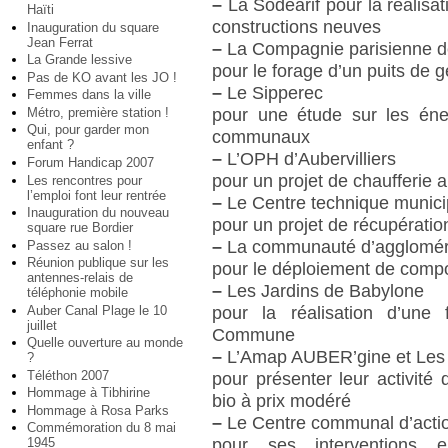
–
La Sodéarif pour la réalisa
Haïti
constructions neuves
Inauguration du square
Jean Ferrat
–
La Compagnie parisienne d
La Grande lessive
pour le forage d’un puits de gé
Pas de KO avant les JO !
–
Le Sipperec
Femmes dans la ville
pour une étude sur les éne
Métro, première station !
Qui, pour garder mon
communaux
enfant ?
–
L’OPH d’Aubervilliers
Forum Handicap 2007
pour un projet de chaufferie a
Les rencontres pour
l’emploi font leur rentrée
–
Le Centre technique munici
Inauguration du nouveau
pour un projet de récupératio
square rue Bordier
–
La communauté d’agglomér
Passez au salon !
Réunion publique sur les
pour le déploiement de comp
antennes-relais de
–
Les Jardins de Babylone
téléphonie mobile
Auber Canal Plage le 10
pour la réalisation d’une
juillet
Commune
Quelle ouverture au monde
–
L’Amap AUBER’gine et Les P
?
Téléthon 2007
pour présenter leur activité 
Hommage à Tibhirine
bio à prix modéré
Hommage à Rosa Parks
–
Le Centre communal d’actio
Commémoration du 8 mai
pour ses interventions e
1945