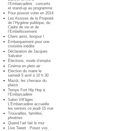
l’Embarcadère : concerts
et stand-up au programme
Pour pouvoir voter en 2014
Les Assises de la Propreté
de l’Hygiène publique, du
Cadre de vie et de
l’Embellissement
Chers amis, bonjour !
Embarquement pour une
croisière inédite
Déclaration de Jacques
Salvator
Élections, mode d’emploi
Cinéma en plein air
Election du maire le
samedi 5 avril à 10 h 30
Mazùt, les chevaux du
plaisir
Temps Fort Hip Hop à
l’Embarcadère
Salon Vill’âges :
L’Embarcadère accueille
les seniors ce jeudi 15 mai
Trouvailles, familles,
phratries
Quand l’art fait le mur
Live Tweet : Posez vos