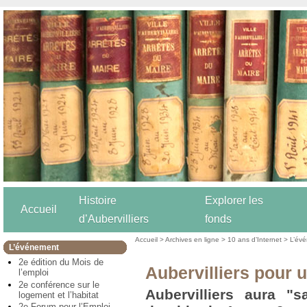
Histoire
Explorer les
Accueil
d’Aubervilliers
fonds
Accueil
>
Archives en ligne
>
10 ans d’Internet
>
L’év
L’événement
2e édition du Mois de
Aubervilliers pour u
l’emploi
2e conférence sur le
Aubervilliers aura "
logement et l’habitat
2e Forum pour l’Emploi