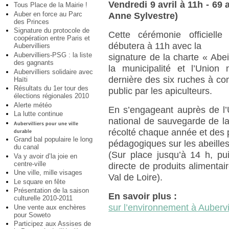
Vendredi 9 avril à 11h - 69
Tous Place de la Mairie !
Auber en force au Parc
Anne Sylvestre)
des Princes
Signature du protocole de
Cette cérémonie officielle 
coopération entre Paris et
débutera à 11h avec la
Aubervilliers
Aubervilliers-PSG : la liste
signature de la charte « Abei
des gagnants
la municipalité et l’Union 
Aubervilliers solidaire avec
dernière des six ruches à co
Haïti
Résultats du 1er tour des
public par les apiculteurs.
élections régionales 2010
Alerte météo
En s’engageant auprès de l’
La lutte continue
national de sauvegarde de la b
Aubervilliers pour une ville
récolté chaque année et des 
durable
Grand bal populaire le long
pédagogiques sur les abeille
du canal
(Sur place jusqu’à 14 h, pui
Va y avoir d’la joie en
centre-ville
directe de produits alimenta
Une ville, mille visages
Val de Loire).
Le square en fête
Présentation de la saison
En savoir plus :
culturelle 2010-2011
sur l’environnement à Aubervil
Une vente aux enchères
pour Soweto
Participez aux Assises de