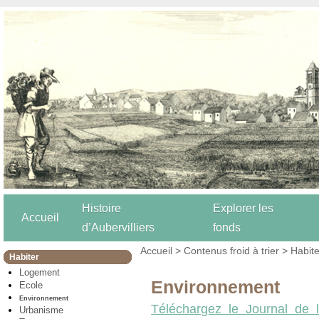
Histoire
Explorer les
Accueil
d’Aubervilliers
fonds
Accueil
>
Contenus froid à trier
>
Habite
Habiter
Logement
Environnement
Ecole
Environnement
Téléchargez le Journal de 
Urbanisme