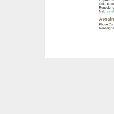
La product
Cette comp
Renseigne
Mél. :
sedi
Assain
Plaine Com
Renseigne