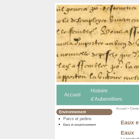
Histoire
Accueil
d’Aubervilliers
Accueil
>
Conten
Environnement
Parcs et jardins
Eaux e
Eaux et assainissement
Eaux