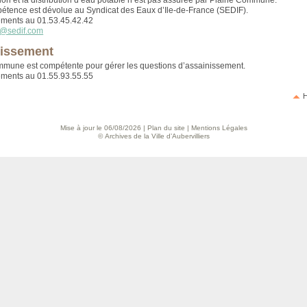
ion et la distribution d’eau potable n’est pas assurée par Plaine Commune.
étence est dévolue au Syndicat des Eaux d’Ile-de-France (SEDIF).
ments au 01.53.45.42.42
f@sedif.com
issement
mune est compétente pour gérer les questions d’assainissement.
ments au 01.55.93.55.55
H
Mise à jour le 06/08/2026 |
Plan du site
|
Mentions Légales
© Archives de la Ville d’Aubervilliers