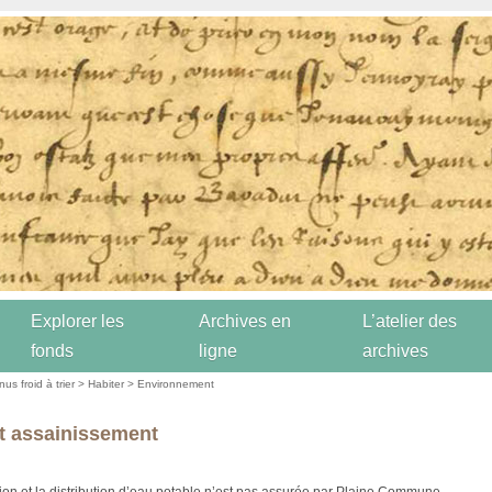
Explorer les
Archives en
L’atelier des
fonds
ligne
archives
us froid à trier
>
Habiter
>
Environnement
t assainissement