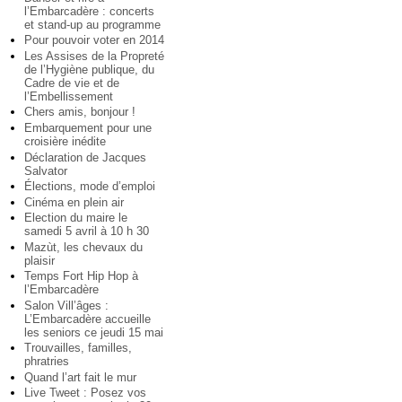
l’Embarcadère : concerts
et stand-up au programme
Pour pouvoir voter en 2014
Les Assises de la Propreté
de l’Hygiène publique, du
Cadre de vie et de
l’Embellissement
Chers amis, bonjour !
Embarquement pour une
croisière inédite
Déclaration de Jacques
Salvator
Élections, mode d’emploi
Cinéma en plein air
Election du maire le
samedi 5 avril à 10 h 30
Mazùt, les chevaux du
plaisir
Temps Fort Hip Hop à
l’Embarcadère
Salon Vill’âges :
L’Embarcadère accueille
les seniors ce jeudi 15 mai
Trouvailles, familles,
phratries
Quand l’art fait le mur
Live Tweet : Posez vos