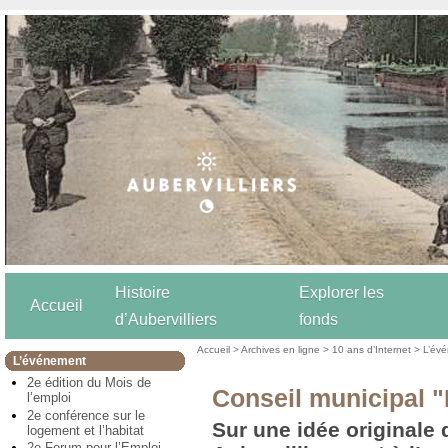
Histoire
Explorer les
Accueil
d’Aubervilliers
fonds
Accueil
>
Archives en ligne
>
10 ans d’Internet
>
L’év
L’événement
2e édition du Mois de
Conseil municipal "
l’emploi
2e conférence sur le
Sur une idée originale 
logement et l’habitat
2e Forum pour l’Emploi