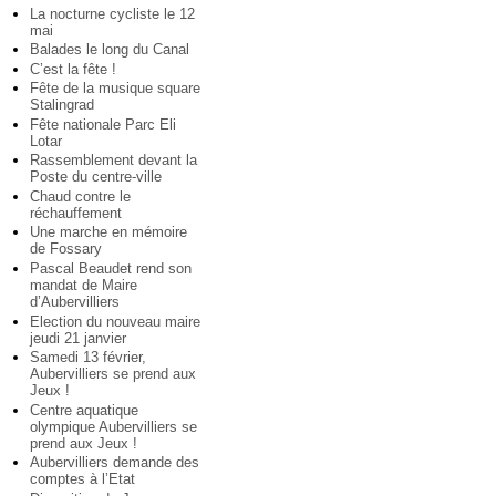
La nocturne cycliste le 12
mai
Balades le long du Canal
C’est la fête !
Fête de la musique square
Stalingrad
Fête nationale Parc Eli
Lotar
Rassemblement devant la
Poste du centre-ville
Chaud contre le
réchauffement
Une marche en mémoire
de Fossary
Pascal Beaudet rend son
mandat de Maire
d’Aubervilliers
Election du nouveau maire
jeudi 21 janvier
Samedi 13 février,
Aubervilliers se prend aux
Jeux !
Centre aquatique
olympique Aubervilliers se
prend aux Jeux !
Aubervilliers demande des
comptes à l’Etat