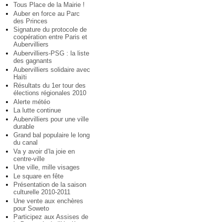
Tous Place de la Mairie !
Auber en force au Parc
des Princes
Signature du protocole de
coopération entre Paris et
Aubervilliers
Aubervilliers-PSG : la liste
des gagnants
Aubervilliers solidaire avec
Haïti
Résultats du 1er tour des
élections régionales 2010
Alerte météo
La lutte continue
Aubervilliers pour une ville
durable
Grand bal populaire le long
du canal
Va y avoir d’la joie en
centre-ville
Une ville, mille visages
Le square en fête
Présentation de la saison
culturelle 2010-2011
Une vente aux enchères
pour Soweto
Participez aux Assises de