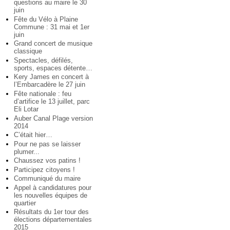
questions au maire le 30
juin
Fête du Vélo à Plaine
Commune : 31 mai et 1er
juin
Grand concert de musique
classique
Spectacles, défilés,
sports, espaces détente…
Kery James en concert à
l’Embarcadère le 27 juin
Fête nationale : feu
d’artifice le 13 juillet, parc
Eli Lotar
Auber Canal Plage version
2014
C’était hier…
Pour ne pas se laisser
plumer...
Chaussez vos patins !
Participez citoyens !
Communiqué du maire
Appel à candidatures pour
les nouvelles équipes de
quartier
Résultats du 1er tour des
élections départementales
2015