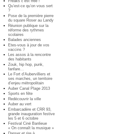
Freaks c’est free !
Qu’est-ce qu’on vous sert
?
Pose de la première pierre
du square Roser au Landy
Réunion publique sur la
réforme des rythmes
scolaires
Balades anciennes
Etes-vous à jour de vos
vaccins ?
Les assos à la rencontre
des habitants
Zouk, hip hop, punk,
fanfare…
Le Fort d’Aubervilliers et
ses marches, un territoire
d’enjeu métropolitain
Auber Canal Plage 2013
Sports en fête
Redécouvrir la ville
Auber au vert
Embarcadère et CRR 93,
grande inauguration festive
les 5 et 6 octobre
Festival Ciné Banlieue
« On connaît la musique »
Danser et rire à