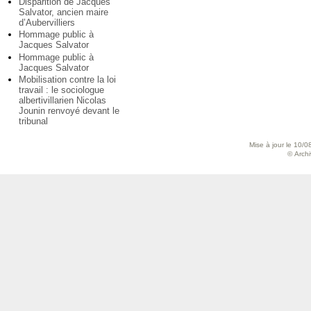
Disparition de Jacques
Salvator, ancien maire
d’Aubervilliers
Hommage public à
Jacques Salvator
Hommage public à
Jacques Salvator
Mobilisation contre la loi
travail : le sociologue
albertivillarien Nicolas
Jounin renvoyé devant le
tribunal
Mise à jour le 10/0
© Archiv