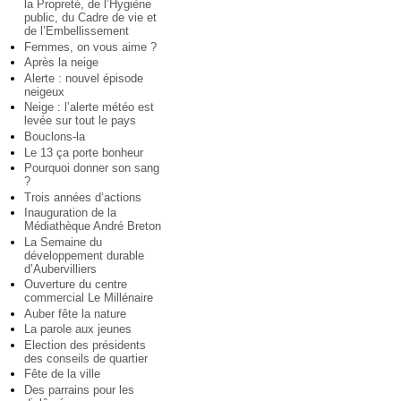
la Propreté, de l’Hygiène
public, du Cadre de vie et
de l’Embellissement
Femmes, on vous aime ?
Après la neige
Alerte : nouvel épisode
neigeux
Neige : l’alerte météo est
levée sur tout le pays
Bouclons-la
Le 13 ça porte bonheur
Pourquoi donner son sang
?
Trois années d’actions
Inauguration de la
Médiathèque André Breton
La Semaine du
développement durable
d’Aubervilliers
Ouverture du centre
commercial Le Millénaire
Auber fête la nature
La parole aux jeunes
Election des présidents
des conseils de quartier
Fête de la ville
Des parrains pour les