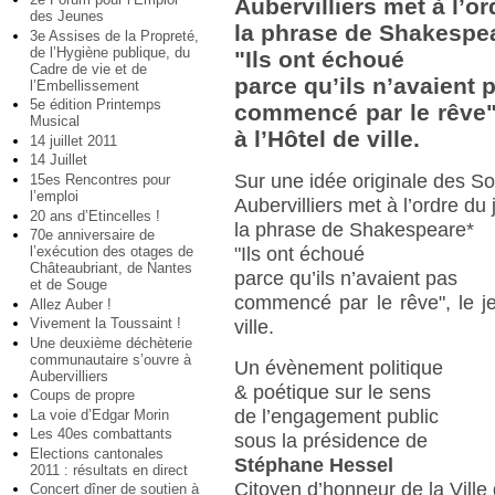
Aubervilliers met à l’or
des Jeunes
la phrase de Shakespe
3e Assises de la Propreté,
de l’Hygiène publique, du
"Ils ont échoué
Cadre de vie et de
parce qu’ils n’avaient 
l’Embellissement
5e édition Printemps
commencé par le rêve",
Musical
à l’Hôtel de ville.
14 juillet 2011
14 Juillet
Sur une idée originale des So
15es Rencontres pour
l’emploi
Aubervilliers met à l’ordre du 
20 ans d’Etincelles !
la phrase de Shakespeare*
70e anniversaire de
l’exécution des otages de
"Ils ont échoué
Châteaubriant, de Nantes
parce qu’ils n’avaient pas
et de Souge
commencé par le rêve", le j
Allez Auber !
Vivement la Toussaint !
ville.
Une deuxième déchèterie
communautaire s’ouvre à
Un évènement politique
Aubervilliers
& poétique sur le sens
Coups de propre
de l’engagement public
La voie d’Edgar Morin
Les 40es combattants
sous la présidence de
Elections cantonales
Stéphane Hessel
2011 : résultats en direct
Citoyen d’honneur de la Ville 
Concert dîner de soutien à