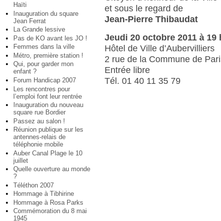
Haïti
et sous le regard de
Inauguration du square
Jean-Pierre Thibaudat
Jean Ferrat
La Grande lessive
Jeudi 20 octobre 2011 à 19 
Pas de KO avant les JO !
Femmes dans la ville
Hôtel de Ville d’Aubervilliers
Métro, première station !
2 rue de la Commune de Pari
Qui, pour garder mon
Entrée libre
enfant ?
Tél. 01 40 11 35 79
Forum Handicap 2007
Les rencontres pour
l’emploi font leur rentrée
Inauguration du nouveau
square rue Bordier
Passez au salon !
Réunion publique sur les
antennes-relais de
téléphonie mobile
Auber Canal Plage le 10
juillet
Quelle ouverture au monde
?
Téléthon 2007
Hommage à Tibhirine
Hommage à Rosa Parks
Commémoration du 8 mai
1945