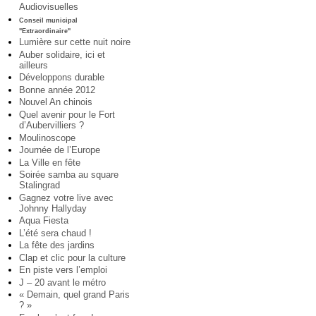
Audiovisuelles
Conseil municipal
"Extraordinaire"
Lumière sur cette nuit noire
Auber solidaire, ici et
ailleurs
Développons durable
Bonne année 2012
Nouvel An chinois
Quel avenir pour le Fort
d’Aubervilliers ?
Moulinoscope
Journée de l’Europe
La Ville en fête
Soirée samba au square
Stalingrad
Gagnez votre live avec
Johnny Hallyday
Aqua Fiesta
L’été sera chaud !
La fête des jardins
Clap et clic pour la culture
En piste vers l’emploi
J – 20 avant le métro
« Demain, quel grand Paris
? »