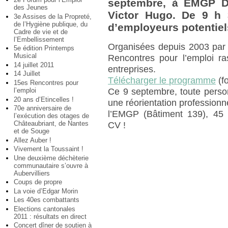
septembre, à EMGP 
des Jeunes
Victor Hugo. De 9 h 
3e Assises de la Propreté,
de l’Hygiène publique, du
d’employeurs potentiels
Cadre de vie et de
l’Embellissement
Organisées depuis 2003 par 
5e édition Printemps
Musical
Rencontres pour l’emploi r
14 juillet 2011
entreprises.
14 Juillet
Télécharger le programme
(fo
15es Rencontres pour
l’emploi
Ce 9 septembre, toute perso
20 ans d’Etincelles !
une réorientation professionne
70e anniversaire de
l’EMGP (Bâtiment 139), 45 
l’exécution des otages de
Châteaubriant, de Nantes
CV !
et de Souge
Allez Auber !
Vivement la Toussaint !
Une deuxième déchèterie
communautaire s’ouvre à
Aubervilliers
Coups de propre
La voie d’Edgar Morin
Les 40es combattants
Elections cantonales
2011 : résultats en direct
Concert dîner de soutien à