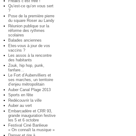
Freaks c’est free !
Qu’est-ce qu’on vous sert
?
Pose de la première pierre
du square Roser au Landy
Réunion publique sur la
réforme des rythmes
scolaires
Balades anciennes
Etes-vous à jour de vos
vaccins ?
Les assos à la rencontre
des habitants
Zouk, hip hop, punk,
fanfare…
Le Fort d’Aubervilliers et
ses marches, un territoire
d’enjeu métropolitain
Auber Canal Plage 2013
Sports en fête
Redécouvrir la ville
Auber au vert
Embarcadère et CRR 93,
grande inauguration festive
les 5 et 6 octobre
Festival Ciné Banlieue
« On connaît la musique »
Danser et rire à