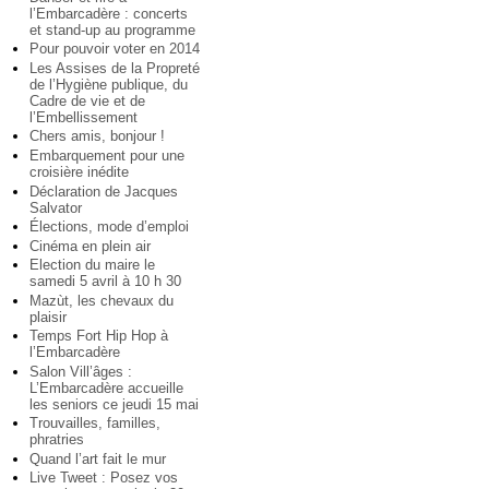
l’Embarcadère : concerts
et stand-up au programme
Pour pouvoir voter en 2014
Les Assises de la Propreté
de l’Hygiène publique, du
Cadre de vie et de
l’Embellissement
Chers amis, bonjour !
Embarquement pour une
croisière inédite
Déclaration de Jacques
Salvator
Élections, mode d’emploi
Cinéma en plein air
Election du maire le
samedi 5 avril à 10 h 30
Mazùt, les chevaux du
plaisir
Temps Fort Hip Hop à
l’Embarcadère
Salon Vill’âges :
L’Embarcadère accueille
les seniors ce jeudi 15 mai
Trouvailles, familles,
phratries
Quand l’art fait le mur
Live Tweet : Posez vos