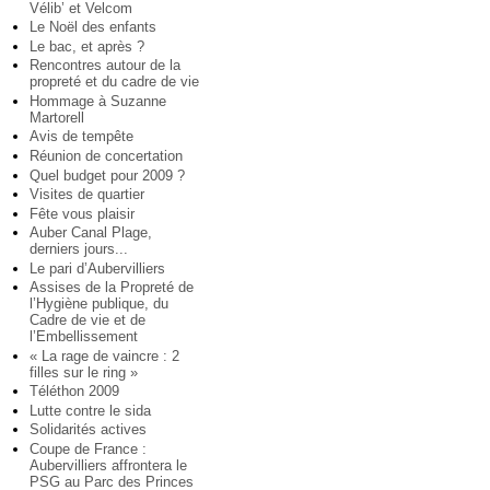
Vélib’ et Velcom
Le Noël des enfants
Le bac, et après ?
Rencontres autour de la
propreté et du cadre de vie
Hommage à Suzanne
Martorell
Avis de tempête
Réunion de concertation
Quel budget pour 2009 ?
Visites de quartier
Fête vous plaisir
Auber Canal Plage,
derniers jours...
Le pari d’Aubervilliers
Assises de la Propreté de
l’Hygiène publique, du
Cadre de vie et de
l’Embellissement
« La rage de vaincre : 2
filles sur le ring »
Téléthon 2009
Lutte contre le sida
Solidarités actives
Coupe de France :
Aubervilliers affrontera le
PSG au Parc des Princes