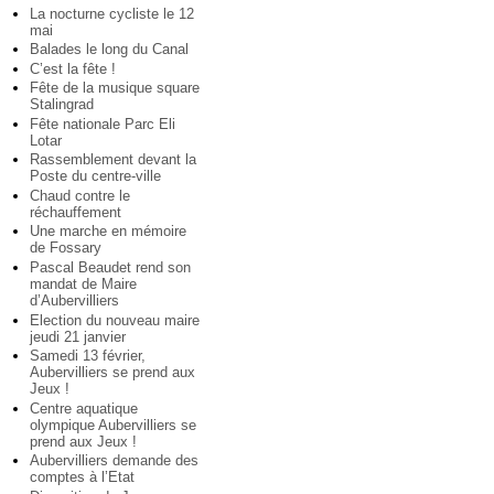
La nocturne cycliste le 12
mai
Balades le long du Canal
C’est la fête !
Fête de la musique square
Stalingrad
Fête nationale Parc Eli
Lotar
Rassemblement devant la
Poste du centre-ville
Chaud contre le
réchauffement
Une marche en mémoire
de Fossary
Pascal Beaudet rend son
mandat de Maire
d’Aubervilliers
Election du nouveau maire
jeudi 21 janvier
Samedi 13 février,
Aubervilliers se prend aux
Jeux !
Centre aquatique
olympique Aubervilliers se
prend aux Jeux !
Aubervilliers demande des
comptes à l’Etat