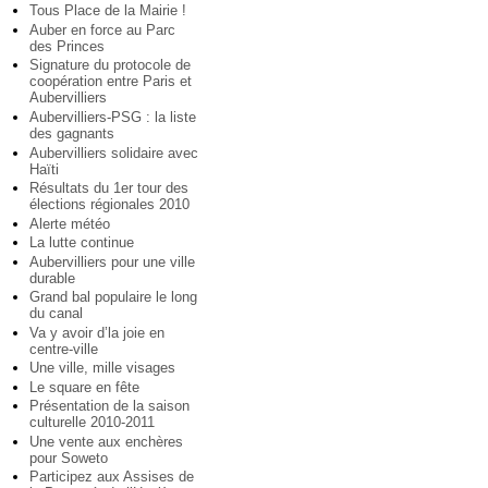
Tous Place de la Mairie !
Auber en force au Parc
des Princes
Signature du protocole de
coopération entre Paris et
Aubervilliers
Aubervilliers-PSG : la liste
des gagnants
Aubervilliers solidaire avec
Haïti
Résultats du 1er tour des
élections régionales 2010
Alerte météo
La lutte continue
Aubervilliers pour une ville
durable
Grand bal populaire le long
du canal
Va y avoir d’la joie en
centre-ville
Une ville, mille visages
Le square en fête
Présentation de la saison
culturelle 2010-2011
Une vente aux enchères
pour Soweto
Participez aux Assises de