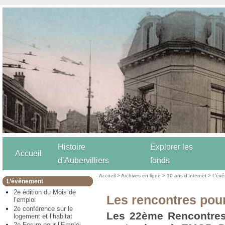
Histoire
Explorer les
Accueil
d’Aubervilliers
fonds
Accueil
>
Archives en ligne
>
10 ans d’Internet
>
L’év
L’événement
2e édition du Mois de
Les rencontres pour 
l’emploi
2e conférence sur le
Les 22ème Rencontres 
logement et l’habitat
2e Forum pour l’Emploi