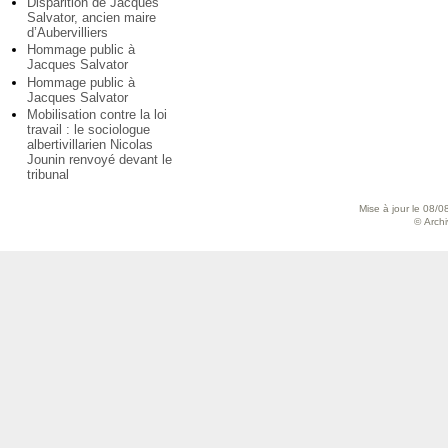
Disparition de Jacques
Salvator, ancien maire
d’Aubervilliers
Hommage public à
Jacques Salvator
Hommage public à
Jacques Salvator
Mobilisation contre la loi
travail : le sociologue
albertivillarien Nicolas
Jounin renvoyé devant le
tribunal
Mise à jour le 08/0
© Archiv