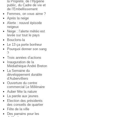
la Propreté, de l’Hygiène
public, du Cadre de vie et
de l’Embellissement
Femmes, on vous aime ?
Après la neige
Alerte : nouvel épisode
neigeux
Neige : l’alerte météo est
levée sur tout le pays
Bouclons-la
Le 13 ça porte bonheur
Pourquoi donner son sang
?
Trois années d’actions
Inauguration de la
Médiathèque André Breton
La Semaine du
développement durable
d’Aubervilliers
Ouverture du centre
commercial Le Millénaire
Auber fête la nature
La parole aux jeunes
Election des présidents
des conseils de quartier
Fête de la ville
Des parrains pour les