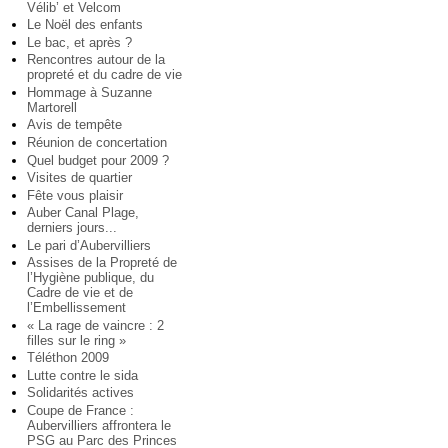
Vélib’ et Velcom
Le Noël des enfants
Le bac, et après ?
Rencontres autour de la
propreté et du cadre de vie
Hommage à Suzanne
Martorell
Avis de tempête
Réunion de concertation
Quel budget pour 2009 ?
Visites de quartier
Fête vous plaisir
Auber Canal Plage,
derniers jours...
Le pari d’Aubervilliers
Assises de la Propreté de
l’Hygiène publique, du
Cadre de vie et de
l’Embellissement
« La rage de vaincre : 2
filles sur le ring »
Téléthon 2009
Lutte contre le sida
Solidarités actives
Coupe de France :
Aubervilliers affrontera le
PSG au Parc des Princes