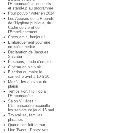
l’Embarcadère : concerts
et stand-up au programme
Pour pouvoir voter en 2014
Les Assises de la Propreté
de l’Hygiène publique, du
Cadre de vie et de
l’Embellissement
Chers amis, bonjour !
Embarquement pour une
croisière inédite
Déclaration de Jacques
Salvator
Élections, mode d’emploi
Cinéma en plein air
Election du maire le
samedi 5 avril à 10 h 30
Mazùt, les chevaux du
plaisir
Temps Fort Hip Hop à
l’Embarcadère
Salon Vill’âges :
L’Embarcadère accueille
les seniors ce jeudi 15 mai
Trouvailles, familles,
phratries
Quand l’art fait le mur
Live Tweet : Posez vos