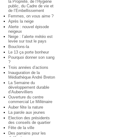
la Propreté, de l’Hygiène
public, du Cadre de vie et
de l’Embellissement
Femmes, on vous aime ?
Après la neige
Alerte : nouvel épisode
neigeux
Neige : l’alerte météo est
levée sur tout le pays
Bouclons-la
Le 13 ça porte bonheur
Pourquoi donner son sang
?
Trois années d’actions
Inauguration de la
Médiathèque André Breton
La Semaine du
développement durable
d’Aubervilliers
Ouverture du centre
commercial Le Millénaire
Auber fête la nature
La parole aux jeunes
Election des présidents
des conseils de quartier
Fête de la ville
Des parrains pour les