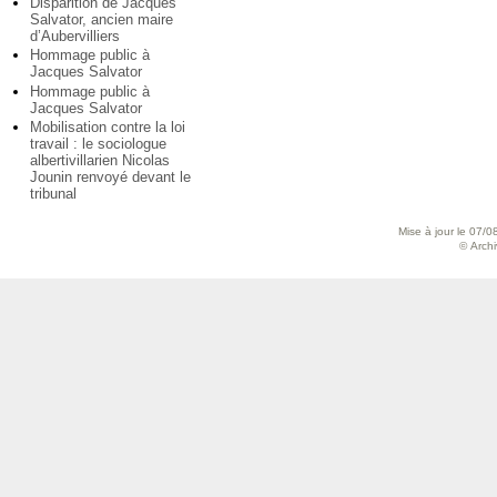
Disparition de Jacques
Salvator, ancien maire
d’Aubervilliers
Hommage public à
Jacques Salvator
Hommage public à
Jacques Salvator
Mobilisation contre la loi
travail : le sociologue
albertivillarien Nicolas
Jounin renvoyé devant le
tribunal
Mise à jour le 07/0
© Archiv