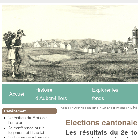
Histoire
Explorer les
Accueil
d’Aubervilliers
fonds
Accueil
>
Archives en ligne
>
10 ans d’Internet
>
L’év
L’événement
2e édition du Mois de
Elections cantonales
l’emploi
2e conférence sur le
Les résultats du 2e to
logement et l’habitat
2e Forum pour l’Emploi