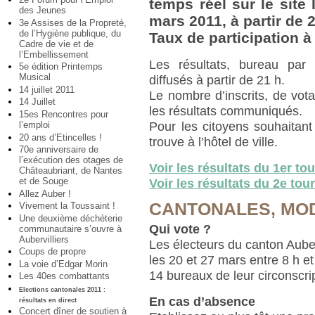
temps réel sur le site 
des Jeunes
mars 2011, à partir de 2
3e Assises de la Propreté,
de l’Hygiène publique, du
Taux de participation à
Cadre de vie et de
l’Embellissement
Les résultats, bureau par
5e édition Printemps
Musical
diffusés à partir de 21 h.
14 juillet 2011
Le nombre d’inscrits, de vota
14 Juillet
les résultats communiqués.
15es Rencontres pour
l’emploi
Pour les citoyens souhaitant
20 ans d’Etincelles !
trouve à l’hôtel de ville.
70e anniversaire de
l’exécution des otages de
Voir les résultats du 1er to
Châteaubriant, de Nantes
et de Souge
Voir les résultats du 2e to
Allez Auber !
CANTONALES, MOD
Vivement la Toussaint !
Une deuxième déchèterie
Qui vote ?
communautaire s’ouvre à
Aubervilliers
Les électeurs du canton Auberv
Coups de propre
les 20 et 27 mars entre 8 h et
La voie d’Edgar Morin
14 bureaux de leur circonscrip
Les 40es combattants
Elections cantonales 2011 :
En cas d’absence
résultats en direct
Concert dîner de soutien à