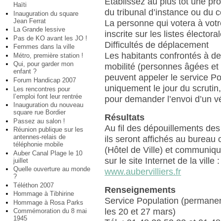
Etablissez au plus tôt une pr
Haïti
du tribunal d’instance ou du 
Inauguration du square
Jean Ferrat
La personne qui votera à votr
La Grande lessive
inscrite sur les listes électo
Pas de KO avant les JO !
Difficultés de déplacement
Femmes dans la ville
Les habitants confrontés à d
Métro, première station !
Qui, pour garder mon
mobilité (personnes âgées et
enfant ?
peuvent appeler le service Po
Forum Handicap 2007
uniquement le jour du scrutin
Les rencontres pour
l’emploi font leur rentrée
pour demander l’envoi d’un v
Inauguration du nouveau
square rue Bordier
Résultats
Passez au salon !
Au fil des dépouillements des
Réunion publique sur les
antennes-relais de
ils seront affichés au bureau 
téléphonie mobile
(Hôtel de Ville) et communiq
Auber Canal Plage le 10
sur le site Internet de la ville :
juillet
Quelle ouverture au monde
www.aubervilliers.fr
?
Téléthon 2007
Renseignements
Hommage à Tibhirine
Service Population (permane
Hommage à Rosa Parks
les 20 et 27 mars)
Commémoration du 8 mai
1945