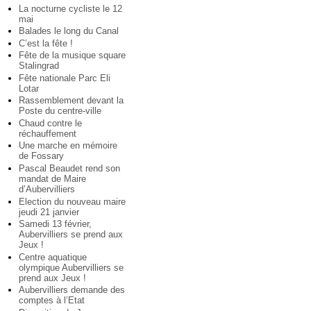
La nocturne cycliste le 12
mai
Balades le long du Canal
C’est la fête !
Fête de la musique square
Stalingrad
Fête nationale Parc Eli
Lotar
Rassemblement devant la
Poste du centre-ville
Chaud contre le
réchauffement
Une marche en mémoire
de Fossary
Pascal Beaudet rend son
mandat de Maire
d’Aubervilliers
Election du nouveau maire
jeudi 21 janvier
Samedi 13 février,
Aubervilliers se prend aux
Jeux !
Centre aquatique
olympique Aubervilliers se
prend aux Jeux !
Aubervilliers demande des
comptes à l’Etat