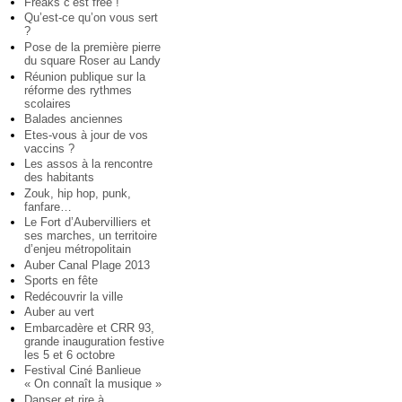
Freaks c’est free !
Qu’est-ce qu’on vous sert
?
Pose de la première pierre
du square Roser au Landy
Réunion publique sur la
réforme des rythmes
scolaires
Balades anciennes
Etes-vous à jour de vos
vaccins ?
Les assos à la rencontre
des habitants
Zouk, hip hop, punk,
fanfare…
Le Fort d’Aubervilliers et
ses marches, un territoire
d’enjeu métropolitain
Auber Canal Plage 2013
Sports en fête
Redécouvrir la ville
Auber au vert
Embarcadère et CRR 93,
grande inauguration festive
les 5 et 6 octobre
Festival Ciné Banlieue
« On connaît la musique »
Danser et rire à