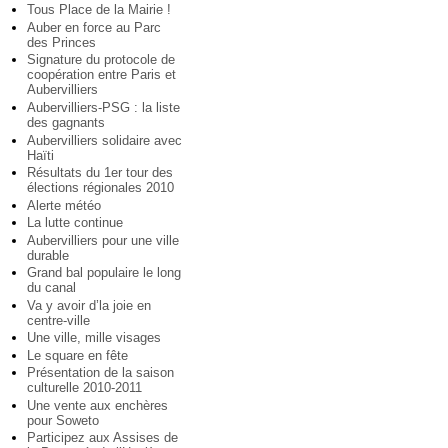
Tous Place de la Mairie !
Auber en force au Parc
des Princes
Signature du protocole de
coopération entre Paris et
Aubervilliers
Aubervilliers-PSG : la liste
des gagnants
Aubervilliers solidaire avec
Haïti
Résultats du 1er tour des
élections régionales 2010
Alerte météo
La lutte continue
Aubervilliers pour une ville
durable
Grand bal populaire le long
du canal
Va y avoir d’la joie en
centre-ville
Une ville, mille visages
Le square en fête
Présentation de la saison
culturelle 2010-2011
Une vente aux enchères
pour Soweto
Participez aux Assises de