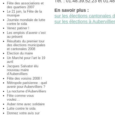
Tél. : 01.48.39.52.23 et 01.4
Fête des associations et
des quartiers 2007
En savoir plus :
Le 21 juin, la Fête de la
sur les élections cantonales 
musique
Journée mondiale de lutte
sur les élections à Aubervillie
contre le sida
Venez patiner !
Les emplois d’avenir c’est
au présent
Résultats du premier tour
des élections municipales
et cantonales 2008
Election du maire
Un Marché pour l’art le 19
avril
Jacques Salvator élu
nouveau maire
d’Aubervilliers
Fête des voisins 2008 !
Métropole parisienne : quel
avenir pour Aubervilliers ?
La nocturne d’Aubervilliers
Fête comme vous
voulez…
Auber rime avec solidaire
Lutte contre le sida
Donnez votre avis sur