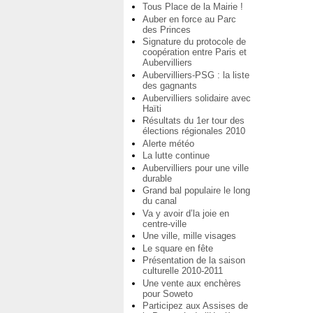
Tous Place de la Mairie !
Auber en force au Parc
des Princes
Signature du protocole de
coopération entre Paris et
Aubervilliers
Aubervilliers-PSG : la liste
des gagnants
Aubervilliers solidaire avec
Haïti
Résultats du 1er tour des
élections régionales 2010
Alerte météo
La lutte continue
Aubervilliers pour une ville
durable
Grand bal populaire le long
du canal
Va y avoir d’la joie en
centre-ville
Une ville, mille visages
Le square en fête
Présentation de la saison
culturelle 2010-2011
Une vente aux enchères
pour Soweto
Participez aux Assises de