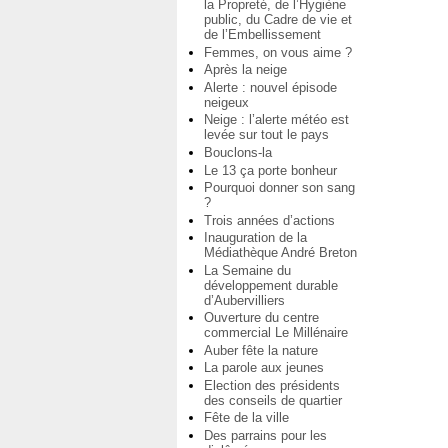
la Propreté, de l’Hygiène
public, du Cadre de vie et
de l’Embellissement
Femmes, on vous aime ?
Après la neige
Alerte : nouvel épisode
neigeux
Neige : l’alerte météo est
levée sur tout le pays
Bouclons-la
Le 13 ça porte bonheur
Pourquoi donner son sang
?
Trois années d’actions
Inauguration de la
Médiathèque André Breton
La Semaine du
développement durable
d’Aubervilliers
Ouverture du centre
commercial Le Millénaire
Auber fête la nature
La parole aux jeunes
Election des présidents
des conseils de quartier
Fête de la ville
Des parrains pour les