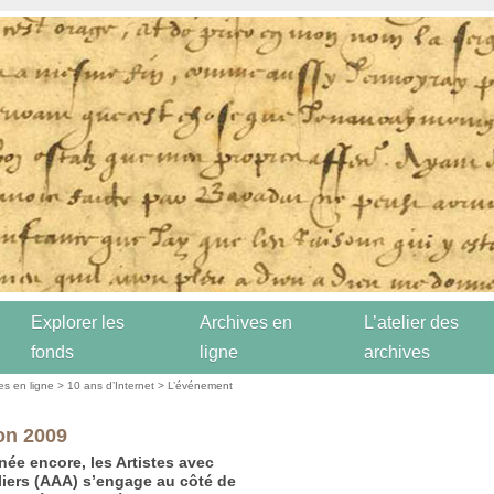
Explorer les
Archives en
L’atelier des
fonds
ligne
archives
es en ligne
>
10 ans d’Internet
>
L’événement
on 2009
née encore, les Artistes avec
liers (AAA) s’engage au côté de