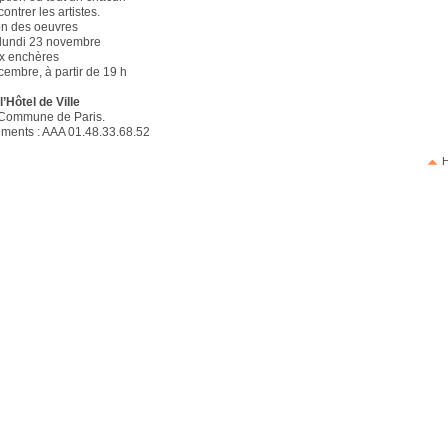
ontrer les artistes.
on des oeuvres
u lundi 23 novembre
x enchères
cembre, à partir de 19 h
’Hôtel de Ville
 Commune de Paris.
ments : AAA 01.48.33.68.52
H