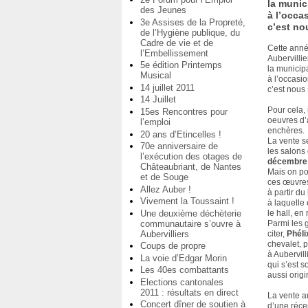
la munic
des Jeunes
à l’occa
3e Assises de la Propreté,
c’est no
de l’Hygiène publique, du
Cadre de vie et de
Cette anné
l’Embellissement
Aubervilli
5e édition Printemps
la municip
Musical
à l’occasi
14 juillet 2011
c’est nous 
14 Juillet
Pour cela, 
15es Rencontres pour
oeuvres d’
l’emploi
enchères.
20 ans d’Etincelles !
La vente s
70e anniversaire de
les salons 
l’exécution des otages de
décembre
Châteaubriant, de Nantes
Mais on po
et de Souge
ces œuvres
Allez Auber !
à partir d
Vivement la Toussaint !
à laquelle
Une deuxième déchèterie
le hall, en
communautaire s’ouvre à
Parmi les 
Aubervilliers
citer,
Phéli
chevalet, 
Coups de propre
à Aubervill
La voie d’Edgar Morin
qui s’est s
Les 40es combattants
aussi orig
Elections cantonales
2011 : résultats en direct
La vente a
Concert dîner de soutien à
d’une réce