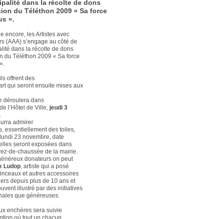
ipalité dans la récolte de dons
sion du Téléthon 2009 « Sa force
us ».
e encore, les Artistes avec
ers (AAA) s’engage au côté de
alité dans la récolte de dons
on du Téléthon 2009 « Sa force
».
ils offrent des
art qui seront ensuite mises aux
e déroulera dans
de l’Hôtel de Ville,
jeudi 3
.
urra admirer
, essentiellement des toiles,
u lundi 23 novembre, date
 elles seront exposées dans
 rez-de-chaussée de la mairie.
généreux donateurs on peut
x Ludop
, artiste qui a posé
pinceaux et autres accessoires
iers depuis plus de 10 ans et
ouvent illustré par des initiatives
inales que généreuses.
ux enchères sera suivie
ption où tout un chacun