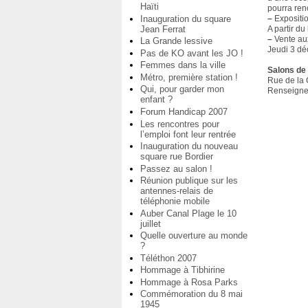
Haïti
pourra renc
Inauguration du square
–
Expositi
Jean Ferrat
A partir d
–
Vente au
La Grande lessive
Jeudi 3 dé
Pas de KO avant les JO !
Femmes dans la ville
Salons de l
Métro, première station !
Rue de la
Qui, pour garder mon
Renseigne
enfant ?
Forum Handicap 2007
Les rencontres pour
l’emploi font leur rentrée
Inauguration du nouveau
square rue Bordier
Passez au salon !
Réunion publique sur les
antennes-relais de
téléphonie mobile
Auber Canal Plage le 10
juillet
Quelle ouverture au monde
?
Téléthon 2007
Hommage à Tibhirine
Hommage à Rosa Parks
Commémoration du 8 mai
1945