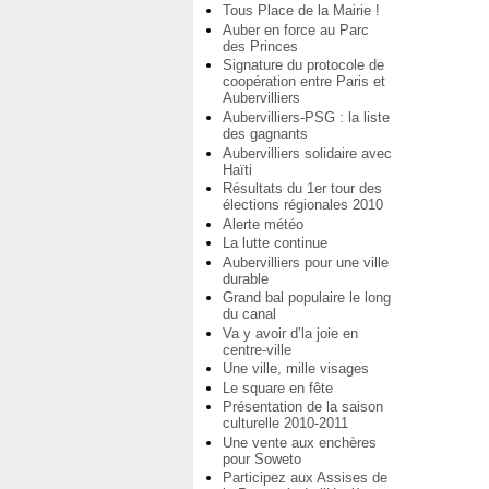
Tous Place de la Mairie !
Auber en force au Parc
des Princes
Signature du protocole de
coopération entre Paris et
Aubervilliers
Aubervilliers-PSG : la liste
des gagnants
Aubervilliers solidaire avec
Haïti
Résultats du 1er tour des
élections régionales 2010
Alerte météo
La lutte continue
Aubervilliers pour une ville
durable
Grand bal populaire le long
du canal
Va y avoir d’la joie en
centre-ville
Une ville, mille visages
Le square en fête
Présentation de la saison
culturelle 2010-2011
Une vente aux enchères
pour Soweto
Participez aux Assises de