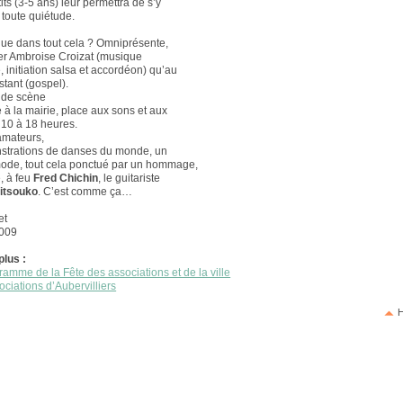
tits (3-5 ans) leur permettra de s’y
toute quiétude.
que dans tout cela ? Omniprésente,
yer Ambroise Croizat (musique
 initiation salsa et accordéon) qu’au
stant (gospel).
nde scène
 à la mairie, place aux sons et aux
10 à 18 heures.
amateurs,
strations de danses du monde, un
mode, tout cela ponctué par un hommage,
é, à feu
Fred Chichin
, le guitariste
Mitsouko
. C’est comme ça…
et
2009
plus :
ramme de la Fête des associations et de la ville
ociations d’Aubervilliers
H