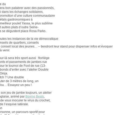
ce du
 fera bon palabrer avec des passionnés,
i dans les échanges solidaires,
 promotion d’une culture communautaire
 étals gastronomiques à
e meilleur poulet Yassa, le plus sublime
 autres plats d’outre Seine-
s se dégustent place Rosa Parks.
toutes les instances de la vie démocratique
nseils de quartiers, conseils
 conseil local des jeunes… – tiendront leur stand pour dispenser infos et évoquer
à venir.
ur-là sera très sport aussi : florilège
ponts et passements de jambes rue
our le tournoi de Foot de rue (13-
ebonds d’enfer avec l’atelier Double
’Omja.
tch ? Une double
uter de 3 mètres de long, un
fou… Essayez un peu !
 son jeu de jambe toujours, un atelier
glaise, animé par
Boxing Beats
,
t de vous inoculer le virus du crochet,
de l’esquive latérale.
on
ersonne, un parcours sportif pour