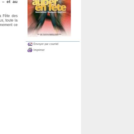
s – et au
a Fête des
s, toute la
onnement ce
Envoyer par courriel
Imprimer