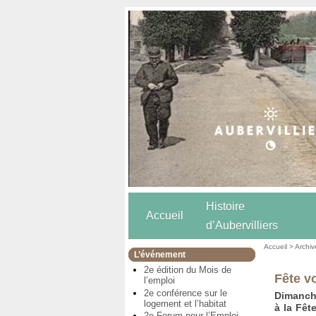
Histoire
Accueil
d’Aubervilliers
Accueil
>
Archiv
L’événement
2e édition du Mois de
Fête vo
l’emploi
2e conférence sur le
Dimanche
logement et l’habitat
à la Fêt
2e Forum pour l’Emploi