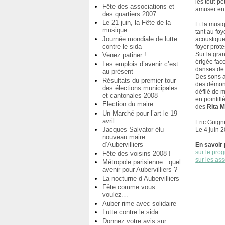
les tout-pe
Fête des associations et
amuser en 
des quartiers 2007
Le 21 juin, la Fête de la
Et la musi
musique
tant au fo
Journée mondiale de lutte
acoustique,
contre le sida
foyer prote
Sur la gra
Venez patiner !
érigée face
Les emplois d’avenir c’est
danses de 
au présent
Des sons 
Résultats du premier tour
des démon
des élections municipales
défilé de 
et cantonales 2008
en pointill
Election du maire
des
Rita 
Un Marché pour l’art le 19
avril
Eric Guign
Jacques Salvator élu
Le 4 juin 
nouveau maire
d’Aubervilliers
En savoir 
sur le prog
Fête des voisins 2008 !
sur les ass
Métropole parisienne : quel
avenir pour Aubervilliers ?
La nocturne d’Aubervilliers
Fête comme vous
voulez…
Auber rime avec solidaire
Lutte contre le sida
Donnez votre avis sur