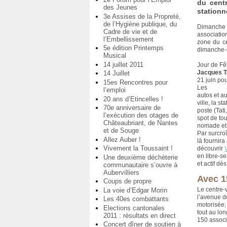
du centr
des Jeunes
stationn
3e Assises de la Propreté,
de l’Hygiène publique, du
Dimanche 
Cadre de vie et de
association
l’Embellissement
zone du ce
5e édition Printemps
dimanche-
Musical
14 juillet 2011
Jour de F
Jacques T
14 Juillet
21 juin pou
15es Rencontres pour
Les
l’emploi
autos et a
20 ans d’Etincelles !
ville, la st
70e anniversaire de
poste (Tati,
l’exécution des otages de
spot de tou
Châteaubriant, de Nantes
nomade et 
et de Souge
Par surcro
Allez Auber !
là fournir
Vivement la Toussaint !
découvrir
en libre-s
Une deuxième déchèterie
et actif dès
communautaire s’ouvre à
Aubervilliers
Avec 1
Coups de propre
Le centre-v
La voie d’Edgar Morin
l’avenue d
Les 40es combattants
motorisée
Elections cantonales
tout au lo
2011 : résultats en direct
150 associa
Concert dîner de soutien à