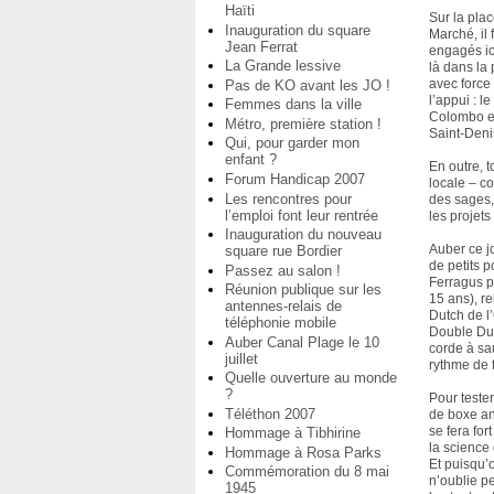
Haïti
Sur la pla
Inauguration du square
Marché, il
Jean Ferrat
engagés ic
La Grande lessive
là dans la
avec force
Pas de KO avant les JO !
l’appui : l
Femmes dans la ville
Colombo et
Métro, première station !
Saint-Deni
Qui, pour garder mon
enfant ?
En outre, 
Forum Handicap 2007
locale – co
Les rencontres pour
des sages,
l’emploi font leur rentrée
les projets 
Inauguration du nouveau
Auber ce jo
square rue Bordier
de petits 
Passez au salon !
Ferragus p
Réunion publique sur les
15 ans), r
antennes-relais de
Dutch de l
téléphonie mobile
Double Du
Auber Canal Plage le 10
corde à sa
juillet
rythme de 
Quelle ouverture au monde
?
Pour tester
Téléthon 2007
de boxe an
se fera for
Hommage à Tibhirine
la science 
Hommage à Rosa Parks
Et puisqu’
Commémoration du 8 mai
n’oublie p
1945