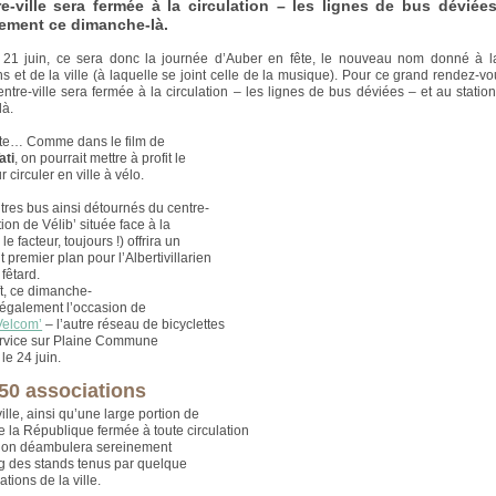
e-ville sera fermée à la circulation – les lignes de bus déviée
ement ce dimanche-là.
21 juin, ce sera donc la journée d’Auber en fête, le nouveau nom donné à l
s et de la ville (à laquelle se joint celle de la musique). Pour ce grand rendez-vou
ntre-ville sera fermée à la circulation – les lignes de bus déviées – et au stati
là.
ête… Comme dans le film de
ati
, on pourrait mettre à profit le
r circuler en ville à vélo.
utres bus ainsi détournés du centre-
ation de Vélib’ située face à la
 le facteur, toujours !) offrira un
t premier plan pour l’Albertivillarien
fêtard.
ît, ce dimanche-
a également l’occasion de
Velcom’
– l’autre réseau de bicyclettes
ervice sur Plaine Commune
 le 24 juin.
50 associations
ille, ainsi qu’une large portion de
e la République fermée à toute circulation
, on déambulera sereinement
ng des stands tenus par quelque
tions de la ville.