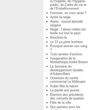
la Propreté, de l’Hygiène
public, du Cadre de vie et
de l’Embellissement
Femmes, on vous aime ?
Après la neige
Alerte : nouvel épisode
neigeux
Neige : l’alerte météo est
levée sur tout le pays
Bouclons-la
Le 13 ça porte bonheur
Pourquoi donner son sang
?
Trois années d’actions
Inauguration de la
Médiathèque André Breton
La Semaine du
développement durable
d’Aubervilliers
Ouverture du centre
commercial Le Millénaire
Auber fête la nature
La parole aux jeunes
Election des présidents
des conseils de quartier
Fête de la ville
Des parrains pour les