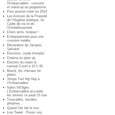
l’Embarcadère : concerts
et stand-up au programme
Pour pouvoir voter en 2014
Les Assises de la Propreté
de l’Hygiène publique, du
Cadre de vie et de
l’Embellissement
Chers amis, bonjour !
Embarquement pour une
croisière inédite
Déclaration de Jacques
Salvator
Élections, mode d’emploi
Cinéma en plein air
Election du maire le
samedi 5 avril à 10 h 30
Mazùt, les chevaux du
plaisir
Temps Fort Hip Hop à
l’Embarcadère
Salon Vill’âges :
L’Embarcadère accueille
les seniors ce jeudi 15 mai
Trouvailles, familles,
phratries
Quand l’art fait le mur
Live Tweet : Posez vos