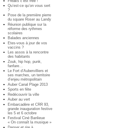
Freaks c’est free !
Qu’est-ce qu’on vous sert
?
Pose de la première pierre
du square Roser au Landy
Réunion publique sur la
réforme des rythmes
scolaires
Balades anciennes
Etes-vous à jour de vos
vaccins ?
Les assos à la rencontre
des habitants
Zouk, hip hop, punk,
fanfare…
Le Fort d’Aubervilliers et
ses marches, un territoire
d’enjeu métropolitain
Auber Canal Plage 2013
Sports en fête
Redécouvrir la ville
Auber au vert
Embarcadère et CRR 93,
grande inauguration festive
les 5 et 6 octobre
Festival Ciné Banlieue
« On connaît la musique »
Danser et rire à