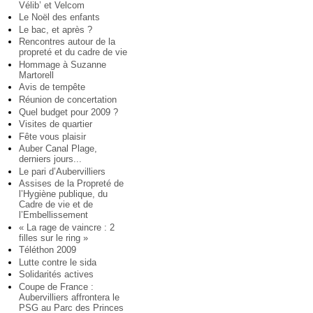
Vélib’ et Velcom
Le Noël des enfants
Le bac, et après ?
Rencontres autour de la
propreté et du cadre de vie
Hommage à Suzanne
Martorell
Avis de tempête
Réunion de concertation
Quel budget pour 2009 ?
Visites de quartier
Fête vous plaisir
Auber Canal Plage,
derniers jours...
Le pari d’Aubervilliers
Assises de la Propreté de
l’Hygiène publique, du
Cadre de vie et de
l’Embellissement
« La rage de vaincre : 2
filles sur le ring »
Téléthon 2009
Lutte contre le sida
Solidarités actives
Coupe de France :
Aubervilliers affrontera le
PSG au Parc des Princes