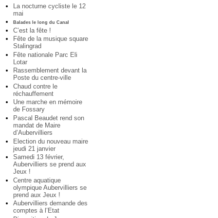
La nocturne cycliste le 12
mai
Balades le long du Canal
C’est la fête !
Fête de la musique square
Stalingrad
Fête nationale Parc Eli
Lotar
Rassemblement devant la
Poste du centre-ville
Chaud contre le
réchauffement
Une marche en mémoire
de Fossary
Pascal Beaudet rend son
mandat de Maire
d’Aubervilliers
Election du nouveau maire
jeudi 21 janvier
Samedi 13 février,
Aubervilliers se prend aux
Jeux !
Centre aquatique
olympique Aubervilliers se
prend aux Jeux !
Aubervilliers demande des
comptes à l’Etat