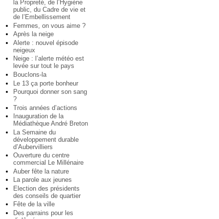
la Propreté, de l’Hygiène
public, du Cadre de vie et
de l’Embellissement
Femmes, on vous aime ?
Après la neige
Alerte : nouvel épisode
neigeux
Neige : l’alerte météo est
levée sur tout le pays
Bouclons-la
Le 13 ça porte bonheur
Pourquoi donner son sang
?
Trois années d’actions
Inauguration de la
Médiathèque André Breton
La Semaine du
développement durable
d’Aubervilliers
Ouverture du centre
commercial Le Millénaire
Auber fête la nature
La parole aux jeunes
Election des présidents
des conseils de quartier
Fête de la ville
Des parrains pour les