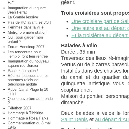
géant.
Haïti
Inauguration du square
Jean Ferrat
Trois croisières sont propo
La Grande lessive
Une croisière part de Sa
Pas de KO avant les JO !
Femmes dans la ville
Une autre est au départ d
Métro, première station !
Et la troisième au départ
Qui, pour garder mon
enfant ?
Balades à vélo
Forum Handicap 2007
Durée : 35 min
Les rencontres pour
l’emploi font leur rentrée
Traversez des lieux ré-imagin
Inauguration du nouveau
Vertus ou de bizarres parasol
square rue Bordier
Installés dans des chaises l
Passez au salon !
Réunion publique sur les
du canal et du quartier d
antennes-relais de
guinguette artistique vous
téléphonie mobile
scaphandrier.
Auber Canal Plage le 10
juillet
Maison du pontier, personnag
Quelle ouverture au monde
dimanche...
?
Téléthon 2007
Deux balades à vélos le l
Hommage à Tibhirine
Hommage à Rosa Parks
Saint-Denis
et
au départ d’Aub
Commémoration du 8 mai
1945