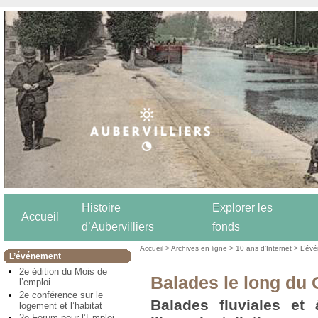
Histoire
Explorer les
Accueil
d’Aubervilliers
fonds
Accueil
>
Archives en ligne
>
10 ans d’Internet
>
L’év
L’événement
2e édition du Mois de
Balades le long du 
l’emploi
2e conférence sur le
Balades fluviales et
logement et l’habitat
2e Forum pour l’Emploi