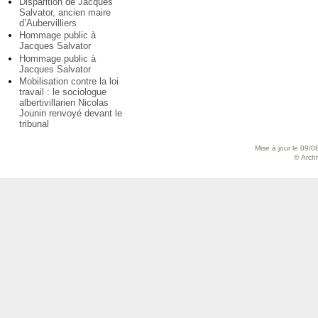
Disparition de Jacques
Salvator, ancien maire
d’Aubervilliers
Hommage public à
Jacques Salvator
Hommage public à
Jacques Salvator
Mobilisation contre la loi
travail : le sociologue
albertivillarien Nicolas
Jounin renvoyé devant le
tribunal
Mise à jour le 09/0
© Archiv