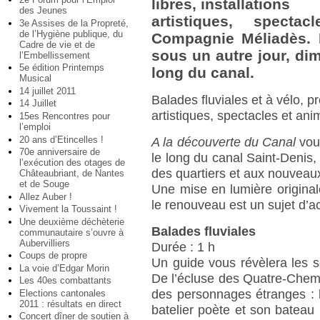
libres, installations
des Jeunes
artistiques, spect
3e Assises de la Propreté,
de l’Hygiène publique, du
Compagnie Méliadès. 
Cadre de vie et de
sous un autre jour, dim
l’Embellissement
5e édition Printemps
long du canal.
Musical
14 juillet 2011
Balades fluviales et à vélo, p
14 Juillet
artistiques, spectacles et a
15es Rencontres pour
l’emploi
20 ans d’Etincelles !
A la découverte du Canal
vous
70e anniversaire de
le long du canal Saint-Denis, 
l’exécution des otages de
des quartiers et aux nouveau
Châteaubriant, de Nantes
et de Souge
Une mise en lumière original
Allez Auber !
le renouveau est un sujet d’ac
Vivement la Toussaint !
Une deuxième déchèterie
Balades fluviales
communautaire s’ouvre à
Aubervilliers
Durée : 1 h
Coups de propre
Un guide vous révèlera les se
La voie d’Edgar Morin
De l’écluse des Quatre-Chemin
Les 40es combattants
des personnages étranges : l
Elections cantonales
2011 : résultats en direct
batelier poète et son bateau l
Concert dîner de soutien à