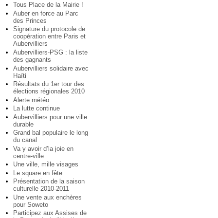
Tous Place de la Mairie !
Auber en force au Parc
des Princes
Signature du protocole de
coopération entre Paris et
Aubervilliers
Aubervilliers-PSG : la liste
des gagnants
Aubervilliers solidaire avec
Haïti
Résultats du 1er tour des
élections régionales 2010
Alerte météo
La lutte continue
Aubervilliers pour une ville
durable
Grand bal populaire le long
du canal
Va y avoir d’la joie en
centre-ville
Une ville, mille visages
Le square en fête
Présentation de la saison
culturelle 2010-2011
Une vente aux enchères
pour Soweto
Participez aux Assises de