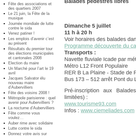
Balades pédestres libres
Fête des associations et
des quartiers 2007
Le 21 juin, la Fête de la
musique
Journée mondiale de lutte
Dimanche 5 juillet
contre le sida
11 h à 20 h
Venez patiner !
Voir horaires des balades dan
Les emplois d’avenir c’est
au présent
Programme découverte du ca
Résultats du premier tour
Transports :
des élections municipales
et cantonales 2008
Navette fluviale Icade par mé
Election du maire
Métro L12 Front Populaire
Un Marché pour l’art le 19
RER B La Plaine - Stade de F
avril
Jacques Salvator élu
Bus 173 – 512 arrêt Pont du
nouveau maire
d’Aubervilliers
Pré-inscription aux Balades
Fête des voisins 2008 !
limitées) :
Métropole parisienne : quel
avenir pour Aubervilliers ?
www.tourisme93.com
La nocturne d’Aubervilliers
Infos :
www.ciemeliades.com
Fête comme vous
voulez…
Auber rime avec solidaire
Lutte contre le sida
Donnez votre avis sur