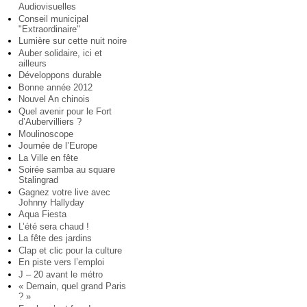
Audiovisuelles
Conseil municipal
"Extraordinaire"
Lumière sur cette nuit noire
Auber solidaire, ici et
ailleurs
Développons durable
Bonne année 2012
Nouvel An chinois
Quel avenir pour le Fort
d’Aubervilliers ?
Moulinoscope
Journée de l’Europe
La Ville en fête
Soirée samba au square
Stalingrad
Gagnez votre live avec
Johnny Hallyday
Aqua Fiesta
L’été sera chaud !
La fête des jardins
Clap et clic pour la culture
En piste vers l’emploi
J – 20 avant le métro
« Demain, quel grand Paris
? »