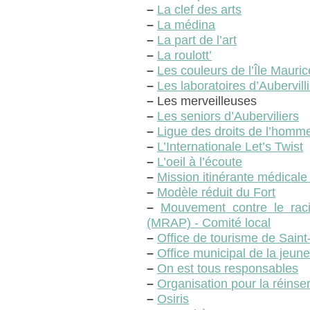
–
La clef des arts
–
La médina
–
La part de l’art
–
La roulott’
–
Les couleurs de l’Île Mauric
–
Les laboratoires d’Aubervill
–
Les merveilleuses
–
Les seniors d’Auberviliers
–
Ligue des droits de l’homm
–
L’Internationale Let’s Twist
–
L’oeil à l’écoute
–
Mission itinérante médicale
–
Modèle réduit du Fort
–
Mouvement contre le raci
(MRAP) - Comité local
–
Office de tourisme de Sain
–
Office municipal de la jeun
–
On est tous responsables
–
Organisation pour la réinse
–
Osiris