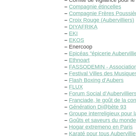
–
Comité de vigilance pour le 
–
Compagnie étincelles
–
Compagnie Frères Poussiè
–
Croix Rouge (Aubervilliers)
–
DIYAFRIKA
–
EKI
–
EKOS
–
Enercoop
–
Epicéas "épicerie Aubervillie
–
Ethnoart
–
FASSODEMIN - Association 
–
Festival Villes des Musiqu
–
Flash Boxing d’Aubers
–
FLUX
–
Forum Social d’Aubervillier
–
Franciade, le goût de la c
–
Génération Di@bète 93
–
Groupe interreligieux pour l
–
Goûts et saveurs du mond
–
Hogar extremeno en Paris
–
Karaté pour tous Aubervillie