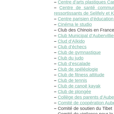
–
Centre d’arts plastiques C
–
Centre de santé communa
ressortissants de Selifely et 
–
Centre parisien d’éducatio
–
Cinéma le studio
–
Club des Chinois en Franc
–
Club Municipal d’Aubervillie
–
Clud d’Aïkido
–
Club d’échecs
–
Club de gymnastique
–
Club du judo
–
Club d’escalade
–
Club de spéléologie
–
Club de fitness attitude
–
Club de tennis
–
Club de canoë kayak
–
Club de plongée
–
Collège des parents d’Auber
–
Comité de coopération Auber
–
Comité de soutien du Tibet