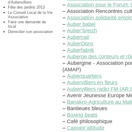
d’Aubervilliers
–
Association pour le Forum 
Fête des jardins 2013
–
Association Rencontres cult
Le Conseil Local de la Vie
Associative
–
Association solidarité emplo
Faire une demande de
–
Auber babel
local
–
Auber’breizh
Domicilier son association
–
Aubercail
–
AuberDons
–
Auberfabrik
–
Auberge des conteurs et r
–
Aubergine - Association pou
(AMAP)
–
Auberquartiers
–
Aubervilliers en fleurs
–
Aubervilliers radio FM (AR
–
Avenir Jeunesse Europe Mé
–
Banakro-Agriculture au Mal
–
Banlieues bleues
–
Boxing beats
–
Café philosophique
–
Capoeir’attitude