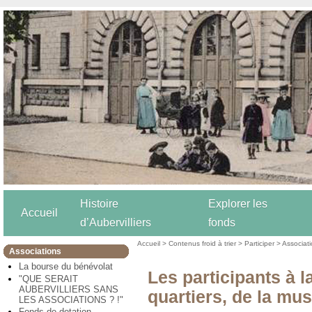
Histoire
Explorer les
Accueil
d’Aubervilliers
fonds
Accueil
>
Contenus froid à trier
>
Participer
>
Associat
Associations
La bourse du bénévolat
Les participants à 
"QUE SERAIT
AUBERVILLIERS SANS
quartiers, de la mu
LES ASSOCIATIONS ? !"
Fonds de dotation