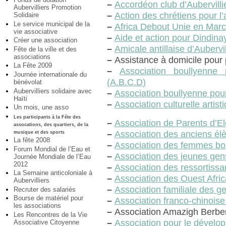
–
Accordéon club d’Aubervilli
Aubervilliers Promotion
–
Action des chrétiens pour l’
Solidaire
Le service municipal de la
–
Africa Debout Unie en Ma
vie associative
–
Aide et action pour Dindina
Créer une association
–
Amicale antillaise d’Aubervil
Fête de la ville et des
associations
–
Assistance à domicile pou
La Fête 2009
–
Association boullyenne
Journée internationale du
(A.B.C.D)
bénévolat
Aubervilliers solidaire avec
–
Association boullyenne pour
Haïti
–
Association culturelle artist
Un mois, une asso
Les participants à la Fête des
–
Association de Parents d’Elè
assocations, des quartiers, de la
–
Association des anciens élè
musique et des sports
La fête 2008
–
Association des femmes bou
Forum Mondial de l’Eau et
–
Association des jeunes gens
Journée Mondiale de l’Eau
2012
–
Association des ressortiss
La Semaine anticoloniale à
–
Association des Ouest Afri
Aubervilliers
–
Association familiale des g
Recruter des salariés
Bourse de matériel pour
–
Association franco-chinois
les associations
–
Association Amazigh Berbere
Les Rencontres de la Vie
–
Association pour le dévelo
Associative Citoyenne