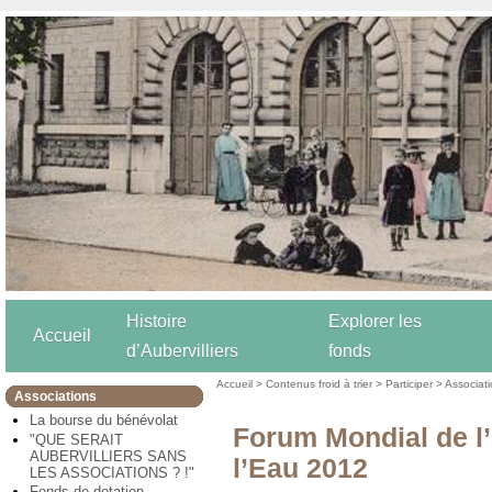
Histoire
Explorer les
Accueil
d’Aubervilliers
fonds
Accueil
>
Contenus froid à trier
>
Participer
>
Associat
Associations
La bourse du bénévolat
Forum Mondial de l
"QUE SERAIT
AUBERVILLIERS SANS
l’Eau 2012
LES ASSOCIATIONS ? !"
Fonds de dotation