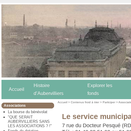
Histoire
Explorer les
Accueil
d’Aubervilliers
fonds
Accueil
>
Contenus froid à trier
>
Participer
>
Associat
Associations
La bourse du bénévolat
Le service municipal
"QUE SERAIT
AUBERVILLIERS SANS
7 rue du Docteur Pesqué (RD
LES ASSOCIATIONS ? !"
Fonds de dotation