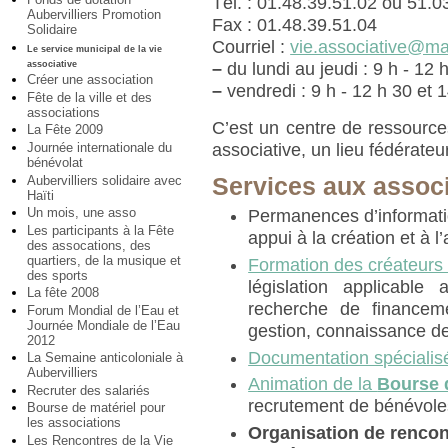
Tél. : 01.48.39.51.02 ou 51.0
Aubervilliers Promotion
Fax : 01.48.39.51.04
Solidaire
Courriel :
vie.associative@mair
Le service municipal de la vie
associative
–
du lundi au jeudi : 9 h - 12 
Créer une association
–
vendredi : 9 h - 12 h 30 et 1
Fête de la ville et des
associations
C’est un centre de ressourc
La Fête 2009
Journée internationale du
associative, un lieu fédérateu
bénévolat
Aubervilliers solidaire avec
Services aux assoc
Haïti
Un mois, une asso
Permanences d’informati
Les participants à la Fête
appui à la création et à 
des assocations, des
quartiers, de la musique et
Formation des créateurs 
des sports
législation applicable 
La fête 2008
recherche de financeme
Forum Mondial de l’Eau et
Journée Mondiale de l’Eau
gestion, connaissance de
2012
Documentation spécialisé
La Semaine anticoloniale à
Aubervilliers
Animation de la
Bourse d
Recruter des salariés
recrutement de bénévoles
Bourse de matériel pour
les associations
Organisation de rencon
Les Rencontres de la Vie