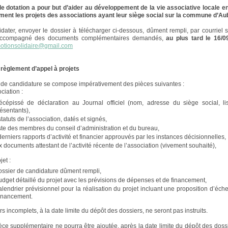
e dotation a pour but d’aider au développement de la vie associative locale e
ment les projets des associations ayant leur siège social sur la commune d’Aub
dater, envoyer le dossier à télécharger ci-dessous, dûment rempli, par courriel 
accompagné des documents complémentaires demandés,
au plus tard le 16/0
otionsolidaire@gmail.com
règlement d’appel à projets
 de candidature se compose impérativement des pièces suivantes :
ciation :
récépissé de déclaration au Journal officiel (nom, adresse du siège social, l
ésentants),
statuts de l’association, datés et signés,
iste des membres du conseil d’administration et du bureau,
derniers rapports d’activité et financier approuvés par les instances décisionnelles,
 documents attestant de l’activité récente de l’association (vivement souhaité),
jet :
ossier de candidature dûment rempli,
udget détaillé du projet avec les prévisions de dépenses et de financement,
alendrier prévisionnel pour la réalisation du projet incluant une proposition d’éc
financement.
s incomplets, à la date limite du dépôt des dossiers, ne seront pas instruits.
ce supplémentaire ne pourra être ajoutée, après la date limite du dépôt des dossi