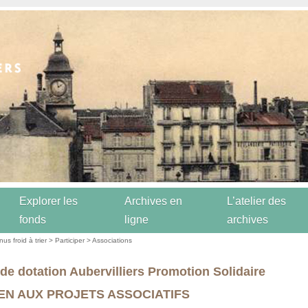
Explorer les
Archives en
L’atelier des
fonds
ligne
archives
us froid à trier
>
Participer
>
Associations
de dotation Aubervilliers Promotion Solidaire
EN AUX PROJETS ASSOCIATIFS