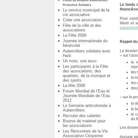
Fonds de dotation Aubervilliers
Le fonds d
Promotion Solidaire
financière
Le service municipal de la
vie associative
Pour candi
Créer une association
Word et 
Fête de la ville et des
auberprom
associations
La Fête 2009
Journée internationale du
Rappel du 
bénévolat
Aubervilliers solidaire avec
Le dossier
Haïti
–
sur l’asso
Un mois, une asso
le 
Les participants à la Fête
repr
des assocations, des
les 
quartiers, de la musique et
la l
des sports
les 
La fête 2008
deux
Forum Mondial de l’Eau et
Journée Mondiale de l’Eau
–
sur le pro
2012
le d
La Semaine anticoloniale à
le b
Aubervilliers
le c
Recruter des salariés
du 
Bourse de matériel pour
les associations
Les dossier
Les Rencontres de la Vie
Associative Citoyenne
Aucune piè