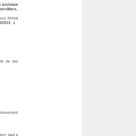
n assistant
ervilliers.
sous format
9/2013
, à :
iste de ses
helonnement
ers, sauf à