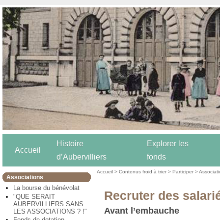
Histoire
Explorer les
Accueil
d’Aubervilliers
fonds
Accueil
>
Contenus froid à trier
>
Participer
>
Associat
Associations
La bourse du bénévolat
Recruter des salari
"QUE SERAIT
AUBERVILLIERS SANS
Avant l’embauche
LES ASSOCIATIONS ? !"
Fonds de dotation