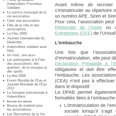
Aubervilliers Promotion
Avant même de recruter un
Solidaire
s’immatriculer au répertoire n
Le service municipal de la
un numéro APE, Siren et Sire
vie associative
Créer une association
Pour cela, l’association peu
Fête de la ville et des
Régionale de l’Insee
ou a
associations
Entreprises (CFE)
de l’Urssaf
La Fête 2009
Journée internationale du
bénévolat
L’embauche
Aubervilliers solidaire avec
Haïti
Une fois que l’associati
Un mois, une asso
d’immatriculation, elle peut dé
Les participants à la Fête
Déclaration Préalable à l
des assocations, des
quartiers, de la musique et
obligatoire et doit être ef
des sports
l’embauche. Les association
La fête 2008
(CEA) n’ont pas à effectuer
Forum Mondial de l’Eau et
Journée Mondiale de l’Eau
dans le dispositif.
2012
La DPAE permet également 
La Semaine anticoloniale à
Aubervilliers
formalités liées à l’embauche 
Recruter des salariés
L’immatriculation de l’e
Bourse de matériel pour
les associations
sociale lorsqu’il s’agi
Les Rencontres de la Vie