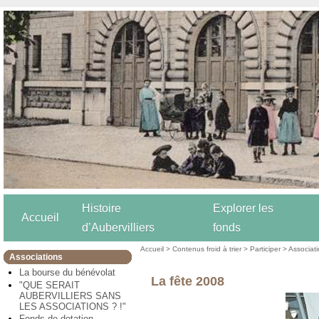
Histoire
Explorer les
Accueil
d’Aubervilliers
fonds
Accueil
>
Contenus froid à trier
>
Participer
>
Associat
Associations
La bourse du bénévolat
La fête 2008
"QUE SERAIT
AUBERVILLIERS SANS
LES ASSOCIATIONS ? !"
Fonds de dotation