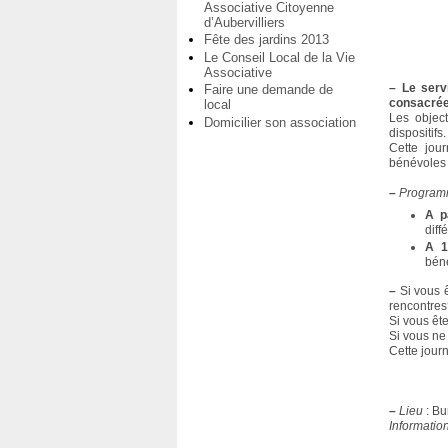
Associative Citoyenne
d’Aubervilliers
Fête des jardins 2013
Le Conseil Local de la Vie
Associative
–
Le serv
Faire une demande de
consacrée
local
Les object
Domicilier son association
dispositifs.
Cette jou
bénévoles 
–
Progra
A p
diff
A 1
béné
–
Si vous ê
rencontre
Si vous êt
Si vous ne
Cette jour
–
Lieu
: Bu
Informatio