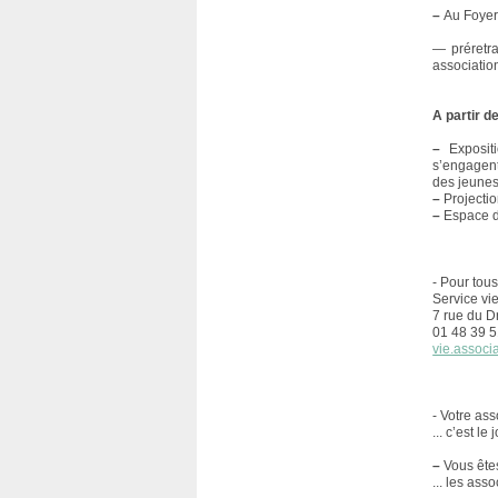
–
Au Foyer 
— préretra
associatio
A partir de
–
Expositi
s’engagent
des jeunes
–
Projectio
–
Espace dé
- Pour tou
Service vi
7 rue du Dr
01 48 39 5
vie.associa
- Votre as
... c’est le
–
Vous êtes
... les ass