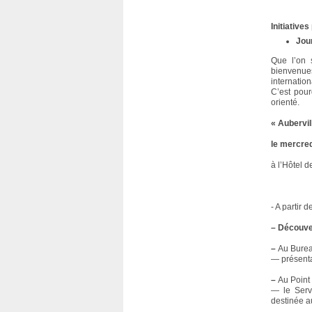
Initiative
Jou
Que l’on s
bienvenue
internation
C’est pour
orienté.
« Aubervil
le mercre
à l’Hôtel d
- A partir 
–
Découver
–
Au Bureau
— présenta
–
Au Point 
— le Serv
destinée a