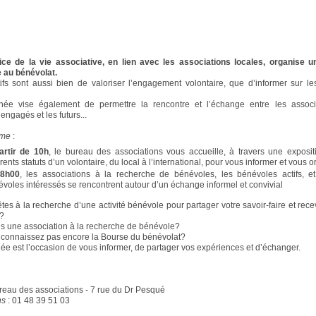
ice de la vie associative, en lien avec les associations locales, organise u
 au bénévolat.
ifs sont aussi bien de valoriser l’engagement volontaire, que d’informer sur les
rnée vise également de permettre la rencontre et l’échange entre les associa
engagés et les futurs...
mme
:
artir de 10h
, le bureau des associations vous accueille, à travers une exposit
érents statuts d’un volontaire, du local à l’international, pour vous informer et vous o
8h00
, les associations à la recherche de bénévoles, les bénévoles actifs, et
voles intéressés se rencontrent autour d’un échange informel et convivial
tes à la recherche d’une activité bénévole pour partager votre savoir-faire et rece
s?
es une association à la recherche de bénévole?
 connaissez pas encore la Bourse du bénévolat?
née est l’occasion de vous informer, de partager vos expériences et d’échanger.
reau des associations - 7 rue du Dr Pesqué
ns
: 01 48 39 51 03