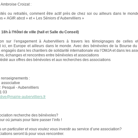
Ambroise Croizat :
ités ou retraités, comment être actif près de chez soi ou ailleurs dans le mond
ns « AGIR abcd » et « Les Séniors d’Aubervilliers »
 18h à l’Hôtel de ville (hall et Salle du Conseil)
on sur l’engagement à Aubervilliers à travers les témoignages de celles e
 ici, en Europe et ailleurs dans le monde. Avec des bénévoles de la Bourse du
 engagés dans les chantiers de solidarité internationale via l’OMJA et dans les ass
ns, échanges et rencontres entre bénévoles et associations
dié aux offres des bénévoles et aux recherches des associations
s renseignements :
e associative
. Pesqué - Aubervilliers
1 03
tive@mairie-aubervilliers.fr
sociation recherche des bénévoles?
 jour où jamais pour faire passer l’info !
 un particulier et vous voulez vous investir au service d’une association?
ociations seront là pour vous rencontrer.