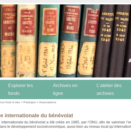
Explorer les
Archives en
L’atelier des
fonds
ligne
archives
us froid à trier
>
Participer
>
Associations
e internationale du bénévolat
 internationale du bénévolat a été créée en 1985, par l’ONU, afin de valoriser l
ans le développement socioéconomique, aussi bien au niveau local qu’internation