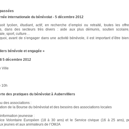
s passées
rnée internationale du bénévolat - 5 décembre 2012
oit lycéen, étudiant, actif, en recherche d’emploi ou retraité, toutes les offr
s, dans des secteurs très divers : aide aux plus démunis, soutien scolaire, 
ale, sport, culture…
quoi, avant de s’engager dans une activité bénévole, il est important d’être bien
liers bénévole et engagée »
di 5 décembre 2012
e Ville
de 10h
te des pratiques du bénévolat à Aubervilliers
 des associations :
tion de la Bourse du bénévolat et des besoins des associations locales
information jeunesse :
ice Volontaire Européen (18 à 30 ans) et le Service civique (16 à 25 ans), pr
ux jeunes et aux animateurs de l’OMJA