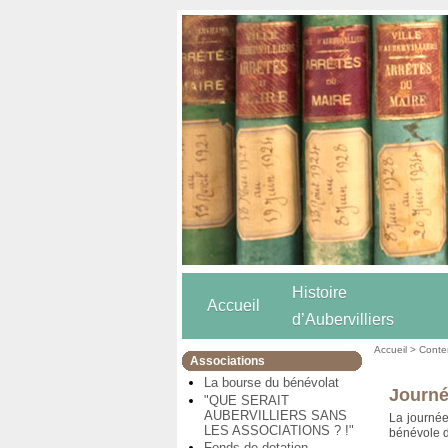
Histoire
Accueil
d’Aubervilliers
Accueil
>
Conten
Associations
La bourse du bénévolat
Journé
"QUE SERAIT
AUBERVILLIERS SANS
La journée
LES ASSOCIATIONS ? !"
bénévole d
Fonds de dotation