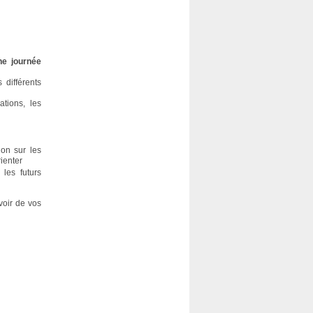
ne journée
 différents
tions, les
ion sur les
rienter
 les futurs
voir de vos