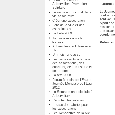
Aubervilliers Promotion
–
Journée 
Solidaire
La Journée
Le service municipal de la
Tout au lo
vie associative
sont venus 
Créer une association
A partir d
Fête de la ville et des
missions pr
associations
une dizain
La Fête 2009
coordonnée
Journée internationale du
Retour en 
bénévolat
Aubervilliers solidaire avec
Haïti
Un mois, une asso
Les participants à la Fête
des assocations, des
quartiers, de la musique et
des sports
La fête 2008
Forum Mondial de l’Eau et
Journée Mondiale de l’Eau
2012
La Semaine anticoloniale à
Aubervilliers
Recruter des salariés
Bourse de matériel pour
les associations
Les Rencontres de la Vie