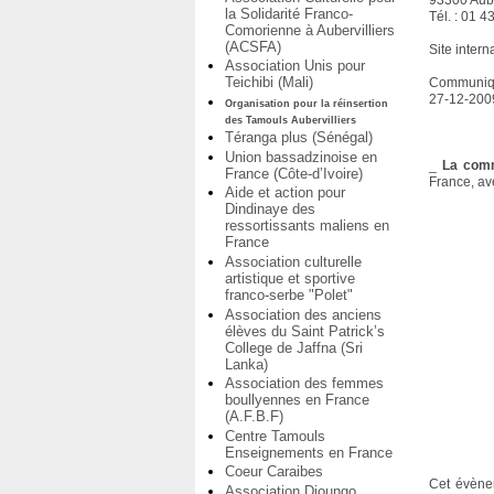
93300 Aube
la Solidarité Franco-
Tél. : 01 4
Comorienne à Aubervilliers
(ACSFA)
Site intern
Association Unis pour
Teichibi (Mali)
Communiq
27-12-200
Organisation pour la réinsertion
des Tamouls Aubervilliers
Téranga plus (Sénégal)
Union bassadzinoise en
_
La comm
France (Côte-d’Ivoire)
France, av
Aide et action pour
Dindinaye des
ressortissants maliens en
France
Association culturelle
artistique et sportive
franco-serbe "Polet"
Association des anciens
élèves du Saint Patrick’s
College de Jaffna (Sri
Lanka)
Association des femmes
boullyennes en France
(A.F.B.F)
Centre Tamouls
Enseignements en France
Coeur Caraibes
Cet évènem
Association Dioungo