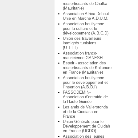
ressortissants de Chalka
(Mauritanie)
Association Africa Debout
Unie en Marche A.D.U.M.
Association boullyenne
pour la culture et le
développement (A.B.C.D)
Union des travailleurs
immigrés tunisiens
(U.T.I.T)
Association franco-
mauricienne GANESH
Espoir - association des
ressortissants de Kalionoro
en France (Mauritanie)
Association boullyenne
pour le développement et
l’insertion (A.B.D.I)
FASSODEMIN-
Association d’entraide de
la Haute Guinée
Les amis de Vallerotonda
et de la Ciociaria en
France
Union Générale pour le
Développement de Ouidah
en France (UGDO)
Association des jeunes