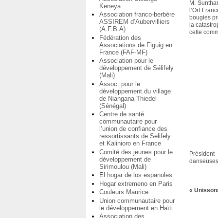
M. Sunthar
Keneya
l’Ort Fran
Association franco-berbère
bougies pr
ASSIREM d’Aubervilliers
la catastr
(A.F.B.A)
cette com
Fédération des
Associations de Figuig en
France (FAF-MF)
Association pour le
développement de Sélifely
(Mali)
Assoc. pour le
développement du village
de Niangana-Thiedel
(Sénégal)
Centre de santé
communautaire pour
l’union de confiance des
ressortissants de Selifely
et Kalinioro en France
Comité des jeunes pour le
Président
développement de
danseuses 
Sirimoulou (Mali)
El hogar de los espanoles
Hogar extremeno en Paris
« Unisson
Couleurs Maurice
Union communautaire pour
le développement en Haïti
Association des