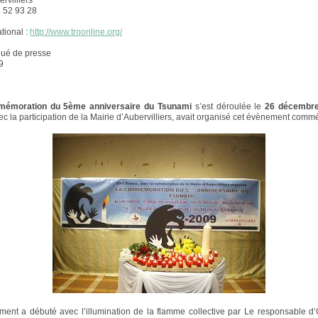
rvilliers
3 52 93 28
ational :
http://www.troonline.org/
ué de presse
9
émoration du 5ème anniversaire du Tsunami
s’est déroulée le
26 décembr
ec la participation de la Mairie d’Aubervilliers, avait organisé cet évènement comm
ent a débuté avec l’illumination de la flamme collective par Le responsable d’