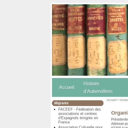
Histoire
Accueil
d’Aubervilliers
Accueil
>
Conten
Migrants
FACEEF - Fédération des
Organi
associations et centres
d’Espagnols émigrés en
Président
France
Adresse po
Association Culturelle pour