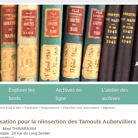
Explorer les
Archives en
L’atelier des
fonds
ligne
archives
us froid à trier
>
Participer
>
Associations
>
Chercher une association
>
Migrants
sation pour la réinsertion des Tamouls Aubervilliers
e : Mme THAVARAJAH
stale : 28 rue du Long Sentier