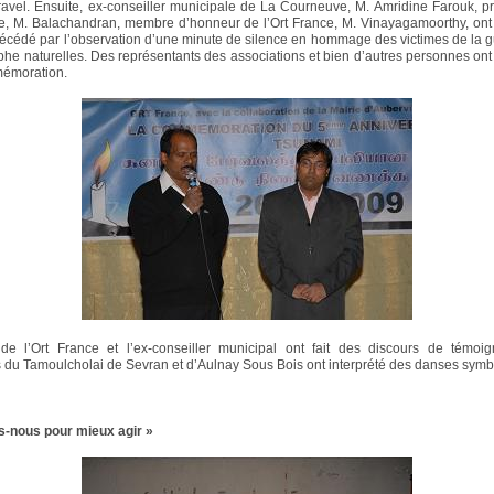
avel. Ensuite, ex-conseiller municipale de La Courneuve, M. Amridine Farouk, p
ce, M. Balachandran, membre d’honneur de l’Ort France, M. Vinayagamoorthy, ont
écédé par l’observation d’une minute de silence en hommage des victimes de la g
ophe naturelles. Des représentants des associations et bien d’autres personnes ont 
mémoration.
 de l’Ort France et l’ex-conseiller municipal ont fait des discours de témoi
du Tamoulcholai de Sevran et d’Aulnay Sous Bois ont interprété des danses symb
s-nous pour mieux agir »