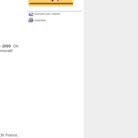
Envoyer par courriel
Imprimer
e 2009
. Ort
émoratif.
Ort France,