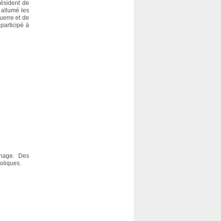
résident de
 allumé les
uerre et de
participé à
gnage. Des
oliques.