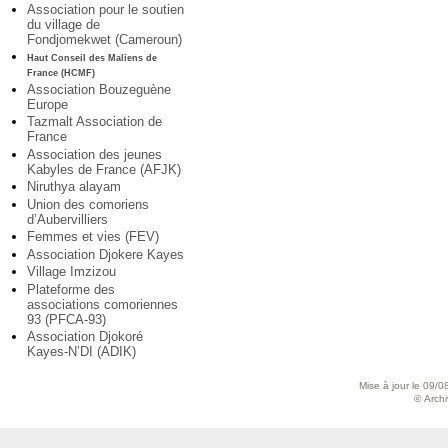
Association pour le soutien
du village de
Fondjomekwet (Cameroun)
Haut Conseil des Maliens de
France (HCMF)
Association Bouzeguène
Europe
Tazmalt Association de
France
Association des jeunes
Kabyles de France (AFJK)
Niruthya alayam
Union des comoriens
d’Aubervilliers
Femmes et vies (FEV)
Association Djokere Kayes
Village Imzizou
Plateforme des
associations comoriennes
93 (PFCA-93)
Association Djokoré
Kayes-N’DI (ADIK)
Mise à jour le 09/0
© Archiv