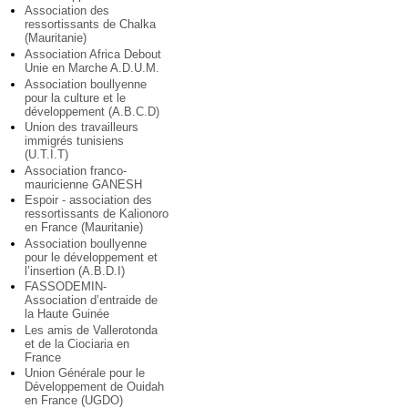
Association des
ressortissants de Chalka
(Mauritanie)
Association Africa Debout
Unie en Marche A.D.U.M.
Association boullyenne
pour la culture et le
développement (A.B.C.D)
Union des travailleurs
immigrés tunisiens
(U.T.I.T)
Association franco-
mauricienne GANESH
Espoir - association des
ressortissants de Kalionoro
en France (Mauritanie)
Association boullyenne
pour le développement et
l’insertion (A.B.D.I)
FASSODEMIN-
Association d’entraide de
la Haute Guinée
Les amis de Vallerotonda
et de la Ciociaria en
France
Union Générale pour le
Développement de Ouidah
en France (UGDO)