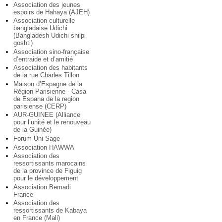
Association des jeunes
espoirs de Hahaya (AJEH)
Association culturelle
bangladaise Udichi
(Bangladesh Udichi shilpi
goshti)
Association sino-française
d’entraide et d’amitié
Association des habitants
de la rue Charles Tillon
Maison d’Espagne de la
Région Parisienne - Casa
de Espana de la region
parisiense (CERP)
AUR-GUINEE (Alliance
pour l’unité et le renouveau
de la Guinée)
Forum Uni-Sage
Association HAWWA
Association des
ressortissants marocains
de la province de Figuig
pour le développement
Association Bemadi
France
Association des
ressortissants de Kabaya
en France (Mali)