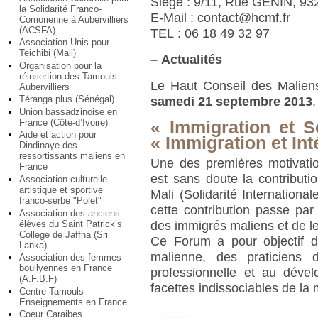
Siège : 9/11, Rue GENIN, 9
la Solidarité Franco-
E-Mail : contact@hcmf.fr
Comorienne à Aubervilliers
(ACSFA)
TEL : 06 18 49 32 97
Association Unis pour
Teichibi (Mali)
–
Actualités
Organisation pour la
réinsertion des Tamouls
Le Haut Conseil des Malien
Aubervilliers
Téranga plus (Sénégal)
samedi 21 septembre 2013
,
Union bassadzinoise en
France (Côte-d’Ivoire)
« Immigration et So
Aide et action pour
« Immigration et Int
Dindinaye des
ressortissants maliens en
Une des premières motivatio
France
est sans doute la contribut
Association culturelle
artistique et sportive
Mali (Solidarité International
franco-serbe "Polet"
cette contribution passe par l
Association des anciens
élèves du Saint Patrick’s
des immigrés maliens et de le
College de Jaffna (Sri
Ce Forum a pour objectif d
Lanka)
malienne, des praticiens de
Association des femmes
boullyennes en France
professionnelle et au dév
(A.F.B.F)
facettes indissociables de la
Centre Tamouls
Enseignements en France
Coeur Caraibes