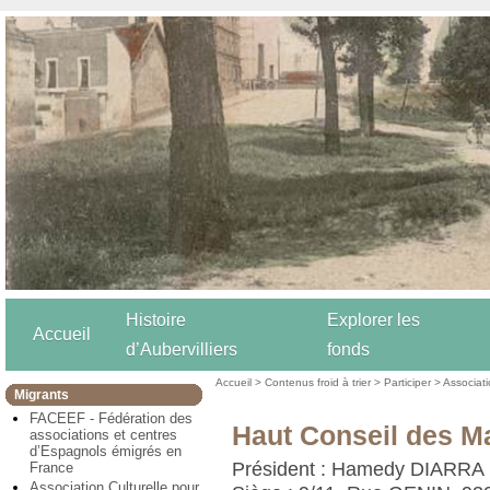
Histoire
Explorer les
Accueil
d’Aubervilliers
fonds
Accueil
>
Contenus froid à trier
>
Participer
>
Associat
Migrants
FACEEF - Fédération des
Haut Conseil des M
associations et centres
d’Espagnols émigrés en
Président : Hamedy DIARRA
France
Association Culturelle pour