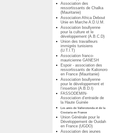
Association des
ressortissants de Chalka
(Mauritanie)
Association Africa Debout
Unie en Marche A.D.U.M.
Association boullyenne
pour la culture et le
développement (A.B.C.D)
Union des travailleurs
immigrés tunisiens
(U.T.I.T)
Association franco-
mauricienne GANESH
Espoir - association des
ressortissants de Kalionoro
en France (Mauritanie)
Association boullyenne
pour le développement et
l’insertion (A.B.D.I)
FASSODEMIN-
Association d’entraide de
la Haute Guinée
Les amis de Vallerotonda et de la
Ciociaria en France
Union Générale pour le
Développement de Ouidah
en France (UGDO)
Association des jeunes