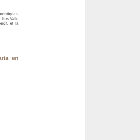
rtistiques,
 dites Valle
oît, et la
aria en