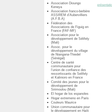
Association Dioungo
présentati
Keneya
Association franco-berbère
ASSIREM d’Aubervilliers
(A.F.B.A)
Fédération des
Associations de Figuig en
France (FAF-MF)
Association pour le
développement de Sélifely
(Mali)
Assoc. pour le
développement du village
de Niangana-Thiedel
(Sénégal)
Centre de santé
communautaire pour
l’union de confiance des
ressortissants de Selifely
et Kalinioro en France
Comité des jeunes pour le
développement de
Sirimoulou (Mali)
El hogar de los espanoles
Hogar extremeno en Paris
Couleurs Maurice
Union communautaire pour
le développement en Haïti