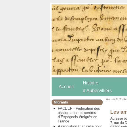
Histoire
Accueil
d’Aubervilliers
Accueil
>
Conten
Migrants
FACEEF - Fédération des
Les am
associations et centres
d’Espagnols émigrés en
Adresse po
France
7, rue du 
Association Culturelle pour