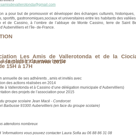
rvilliers
esamisdevallerotonda@gmail.com
ion a pour but de promouvoir et développer des échanges culturels, historiques, a
s, sportifs, gastronomiques,sociaux et universitaires entre les habitants des vallées
 et de Cassino, à l’ombre de l’abbaye de Monte Cassino, terre de Saint Ben
Aubervilliers et l’île- de-France.
ATION
ciation Les Amis de Vallerotonda et de la Cioci
à le plaisir de vous invite
le samedi 17 Janvier 2014
de 15H à 17H
on annuelle de ses adhérents , amis et invités avec
ution des actions réalisées en 2014
site à Vallerotonda et à Cassino d’une délégation municipale d’Aubervilliers)
ntation des projets de l’association pour 2015
 du groupe scolaire Jean Macé - Condorcet
ri Barbusse 93300 Aubervilliers (en face du groupe scolaire)
us attendons nombreux
d ’informations vous pouvez contacter Laura Sofia au 06 88 86 31 08