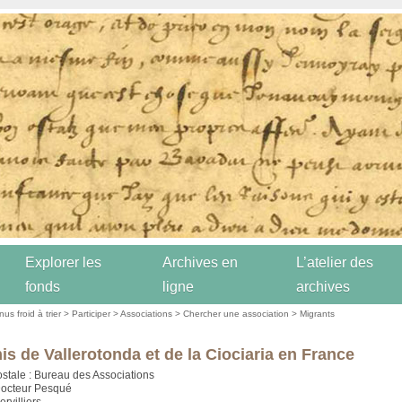
Explorer les
Archives en
L’atelier des
fonds
ligne
archives
us froid à trier
>
Participer
>
Associations
>
Chercher une association
>
Migrants
is de Vallerotonda et de la Ciociaria en France
stale : Bureau des Associations
Docteur Pesqué