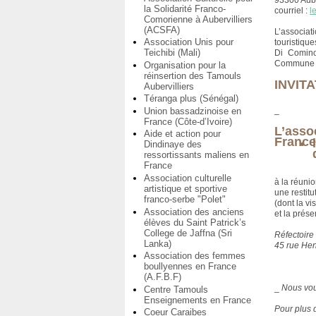
93300 Aube
la Solidarité Franco-
courriel :
l
Comorienne à Aubervilliers
(ACSFA)
L’associat
Association Unis pour
touristique
Teichibi (Mali)
Di Comino
Commune d’
Organisation pour la
réinsertion des Tamouls
INVIT
Aubervilliers
Téranga plus (Sénégal)
_
Union bassadzinoise en
France (Côte-d’Ivoire)
L’asso
Aide et action pour
France 
Dindinaye des
ressortissants maliens en
France
Association culturelle
à la réuni
artistique et sportive
une restit
franco-serbe "Polet"
(dont la vi
Association des anciens
et la prése
élèves du Saint Patrick’s
College de Jaffna (Sri
Réfectoire
Lanka)
45 rue Hen
Association des femmes
boullyennes en France
(A.F.B.F)
_
Nous vo
Centre Tamouls
Enseignements en France
Pour plus 
Coeur Caraibes