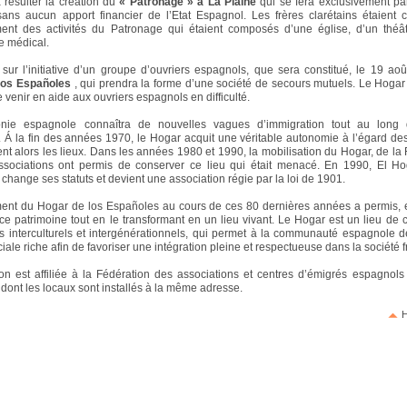
 résulter la création du
« Patronage » à La Plaine
qui se fera exclusivement pa
sans aucun apport financier de l’Etat Espagnol. Les frères clarétains étaient
ment des activités du Patronage qui étaient composés d’une église, d’un théât
e médical.
 sur l’initiative d’un groupe d’ouvriers espagnols, que sera constitué, le 19 ao
los Españoles
, qui prendra la forme d’une société de secours mutuels. Le Hogar
 venir en aide aux ouvriers espagnols en difficulté.
onie espagnole connaîtra de nouvelles vagues d’immigration tout au long 
. Á la fin des années 1970, le Hogar acquit une véritable autonomie à l’égard des
rent alors les lieux. Dans les années 1980 et 1990, la mobilisation du Hogar, de la
associations ont permis de conserver ce lieu qui était menacé. En 1990, El Ho
change ses statuts et devient une association régie par la loi de 1901.
nt du Hogar de los Españoles au cours de ces 80 dernières années a permis, e
ce patrimoine tout en le transformant en un lieu vivant. Le Hogar est un lieu de co
 interculturels et intergénérationnels, qui permet à la communauté espagnole d
iale riche afin de favoriser une intégration pleine et respectueuse dans la société 
ion est affiliée à la Fédération des associations et centres d’émigrés espagnol
dont les locaux sont installés à la même adresse.
H