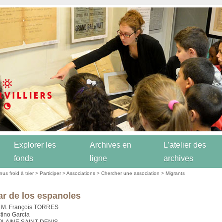
Explorer les
Archives en
L’atelier des
fonds
ligne
archives
us froid à trier
>
Participer
>
Associations
>
Chercher une association
>
Migrants
ar de los espanoles
 : M. François TORRES
stino Garcia