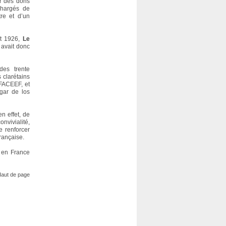
r des dons
 chargés de
re et d’un
ût 1926,
Le
 avait donc
des trente
 clarétains
 FACEEF, et
gar de los
n effet, de
nvivialité,
e renforcer
française.
s en France
aut de page