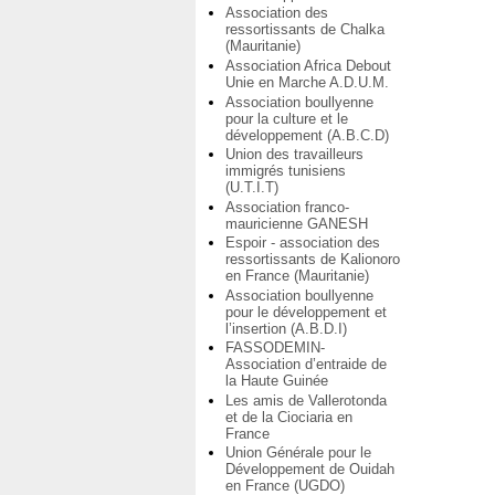
Association des
ressortissants de Chalka
(Mauritanie)
Association Africa Debout
Unie en Marche A.D.U.M.
Association boullyenne
pour la culture et le
développement (A.B.C.D)
Union des travailleurs
immigrés tunisiens
(U.T.I.T)
Association franco-
mauricienne GANESH
Espoir - association des
ressortissants de Kalionoro
en France (Mauritanie)
Association boullyenne
pour le développement et
l’insertion (A.B.D.I)
FASSODEMIN-
Association d’entraide de
la Haute Guinée
Les amis de Vallerotonda
et de la Ciociaria en
France
Union Générale pour le
Développement de Ouidah
en France (UGDO)