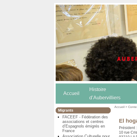
Histoire
Accueil
d’Aubervilliers
Accueil
>
Conten
Migrants
FACEEF - Fédération des
El hog
associations et centres
d’Espagnols émigrés en
Président
France
10 rue Cri
Association Culturelle pour