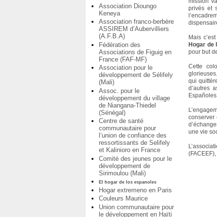
mission va
Association Dioungo
privés et 
Keneya
l’encadre
Association franco-berbère
dispensair
ASSIREM d’Aubervilliers
(A.F.B.A)
Mais c’est
Fédération des
Hogar de 
Associations de Figuig en
pour but de
France (FAF-MF)
Cette col
Association pour le
glorieuses
développement de Sélifely
qui quittè
(Mali)
d’autres 
Assoc. pour le
Españoles 
développement du village
de Niangana-Thiedel
L’engageme
(Sénégal)
conserver 
Centre de santé
d’échanges
communautaire pour
une vie soc
l’union de confiance des
ressortissants de Selifely
L’associat
et Kalinioro en France
(FACEEF), 
Comité des jeunes pour le
développement de
Sirimoulou (Mali)
El hogar de los espanoles
Hogar extremeno en Paris
Couleurs Maurice
Union communautaire pour
le développement en Haïti