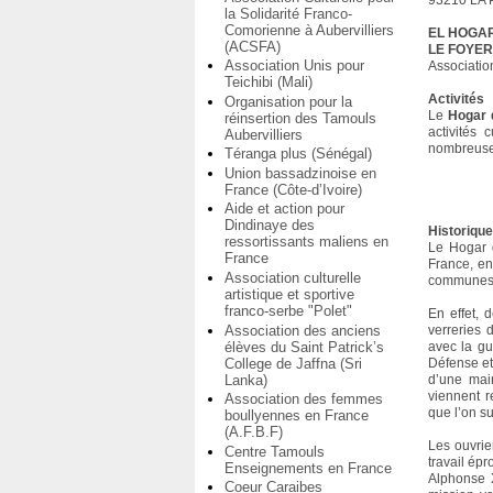
93210 LA 
la Solidarité Franco-
Comorienne à Aubervilliers
EL HOGA
(ACSFA)
LE FOYE
Association Unis pour
Association
Teichibi (Mali)
Activités
Organisation pour la
Le
Hogar 
réinsertion des Tamouls
activités 
Aubervilliers
nombreuses 
Téranga plus (Sénégal)
Union bassadzinoise en
France (Côte-d’Ivoire)
Aide et action pour
Dindinaye des
Historiqu
ressortissants maliens en
Le Hogar 
France
France, en 
Association culturelle
communes de
artistique et sportive
franco-serbe "Polet"
En effet,
Association des anciens
verreries 
élèves du Saint Patrick’s
avec la g
College de Jaffna (Sri
Défense et
Lanka)
d’une mai
viennent r
Association des femmes
que l’on 
boullyennes en France
(A.F.B.F)
Les ouvrie
Centre Tamouls
travail ép
Enseignements en France
Alphonse X
Coeur Caraibes