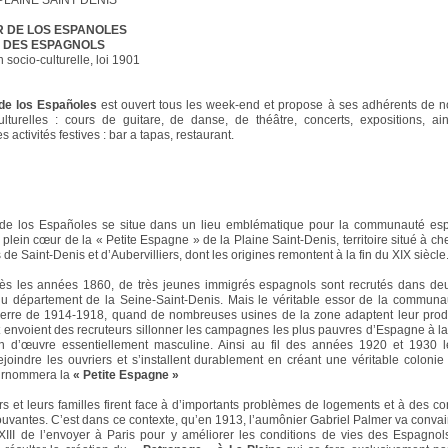
PLAINE SAINT DENIS
R DE LOS ESPANOLES
R DES ESPAGNOLS
 socio-culturelle, loi 1901
de los Españoles
est ouvert tous les week-end et propose à ses adhérents de 
culturelles : cours de guitare, de danse, de théâtre, concerts, expositions, a
activités festives : bar a tapas, restaurant.
e
de los Españoles se situe dans un lieu emblématique pour la communauté es
plein cœur de la « Petite Espagne » de la Plaine Saint-Denis, territoire situé à che
 Saint-Denis et d’Aubervilliers, dont les origines remontent à la fin du XIX siècle
 dès les années 1860, de très jeunes immigrés espagnols sont recrutés dans de
du département de la Seine-Saint-Denis. Mais le véritable essor de la commun
uerre de 1914-1918, quand de nombreuses usines de la zone adaptent leur produ
 envoient des recruteurs sillonner les campagnes les plus pauvres d’Espagne à l
n d’œuvre essentiellement masculine. Ainsi au fil des années 1920 et 1930 le
ejoindre les ouvriers et s’installent durablement en créant une véritable coloni
surnommera la
« Petite Espagne »
rs et leurs familles firent face à d’importants problèmes de logements et à des co
rouvantes. C’est dans ce contexte, qu’en 1913, l’aumônier Gabriel Palmer va convai
III de l’envoyer à Paris pour y améliorer les conditions de vies des Espagnol