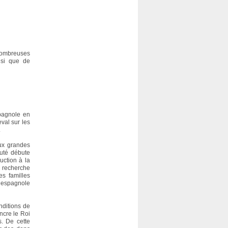
nombreuses
insi que de
pagnole en
val sur les
.
ux grandes
auté débute
ction à la
a recherche
s familles
e espagnole
nditions de
ncre le Roi
s. De cette