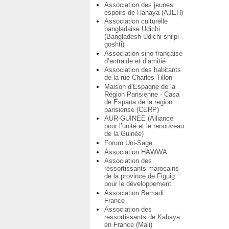
Association des jeunes
espoirs de Hahaya (AJEH)
Association culturelle
bangladaise Udichi
(Bangladesh Udichi shilpi
goshti)
Association sino-française
d’entraide et d’amitié
Association des habitants
de la rue Charles Tillon
Maison d’Espagne de la
Région Parisienne - Casa
de Espana de la region
parisiense (CERP)
AUR-GUINEE (Alliance
pour l’unité et le renouveau
de la Guinée)
Forum Uni-Sage
Association HAWWA
Association des
ressortissants marocains
de la province de Figuig
pour le développement
Association Bemadi
France
Association des
ressortissants de Kabaya
en France (Mali)