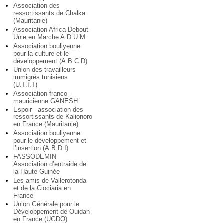
Association des
ressortissants de Chalka
(Mauritanie)
Association Africa Debout
Unie en Marche A.D.U.M.
Association boullyenne
pour la culture et le
développement (A.B.C.D)
Union des travailleurs
immigrés tunisiens
(U.T.I.T)
Association franco-
mauricienne GANESH
Espoir - association des
ressortissants de Kalionoro
en France (Mauritanie)
Association boullyenne
pour le développement et
l’insertion (A.B.D.I)
FASSODEMIN-
Association d’entraide de
la Haute Guinée
Les amis de Vallerotonda
et de la Ciociaria en
France
Union Générale pour le
Développement de Ouidah
en France (UGDO)