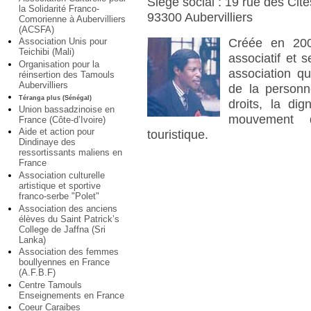
Siège social : 19 rue des Cité
la Solidarité Franco-
93300 Aubervilliers
Comorienne à Aubervilliers
(ACSFA)
Association Unis pour
Créée en 20
Teichibi (Mali)
associatif et 
Organisation pour la
association q
réinsertion des Tamouls
Aubervilliers
de la personn
Téranga plus (Sénégal)
droits, la dig
Union bassadzinoise en
mouvement d
France (Côte-d’Ivoire)
Aide et action pour
touristique.
Dindinaye des
ressortissants maliens en
France
Association culturelle
artistique et sportive
franco-serbe "Polet"
Association des anciens
élèves du Saint Patrick’s
College de Jaffna (Sri
Lanka)
Association des femmes
boullyennes en France
(A.F.B.F)
Centre Tamouls
Enseignements en France
Coeur Caraibes