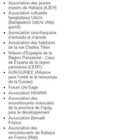
Association des jeunes
espoirs de Hahaya (AJEH)
Association culturelle
bangladaise Udichi
(Bangladesh Udichi shilpi
goshti)
Association sino-française
d’entraide et d’amitié
Association des habitants
de la rue Charles Tillon
Maison d’Espagne de la
Région Parisienne - Casa
de Espana de la region
parisiense (CERP)
AUR-GUINEE (Alliance
pour l’unité et le renouveau
de la Guinée)
Forum Uni-Sage
Association HAWWA
Association des
ressortissants marocains
de la province de Figuig
pour le développement
Association Bemadi
France
Association des
ressortissants de Kabaya
en France (Mali)