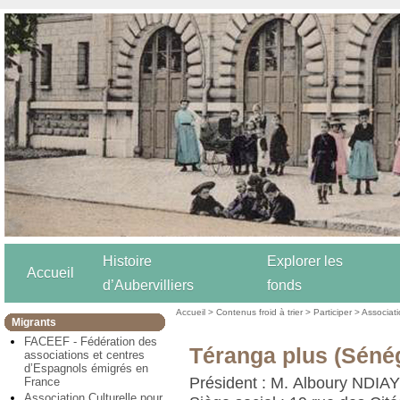
Histoire
Explorer les
Accueil
d’Aubervilliers
fonds
Accueil
>
Contenus froid à trier
>
Participer
>
Associat
Migrants
FACEEF - Fédération des
Téranga plus (Séné
associations et centres
d’Espagnols émigrés en
Président : M. Alboury NDIA
France
Association Culturelle pour