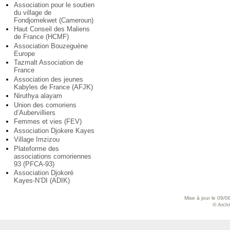
Association pour le soutien
du village de
Fondjomekwet (Cameroun)
Haut Conseil des Maliens
de France (HCMF)
Association Bouzeguène
Europe
Tazmalt Association de
France
Association des jeunes
Kabyles de France (AFJK)
Niruthya alayam
Union des comoriens
d’Aubervilliers
Femmes et vies (FEV)
Association Djokere Kayes
Village Imzizou
Plateforme des
associations comoriennes
93 (PFCA-93)
Association Djokoré
Kayes-N’DI (ADIK)
Mise à jour le 09/0
© Archiv