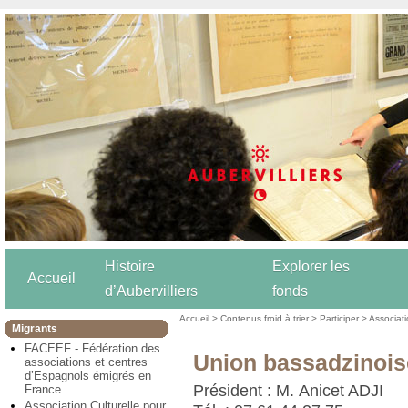
Histoire
Explorer les
Accueil
d’Aubervilliers
fonds
Accueil
>
Contenus froid à trier
>
Participer
>
Associat
Migrants
FACEEF - Fédération des
Union bassadzinoise
associations et centres
d’Espagnols émigrés en
Président : M. Anicet ADJI
France
Association Culturelle pour