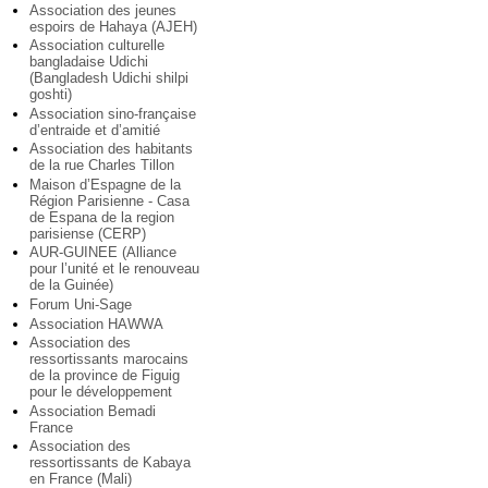
Association des jeunes
espoirs de Hahaya (AJEH)
Association culturelle
bangladaise Udichi
(Bangladesh Udichi shilpi
goshti)
Association sino-française
d’entraide et d’amitié
Association des habitants
de la rue Charles Tillon
Maison d’Espagne de la
Région Parisienne - Casa
de Espana de la region
parisiense (CERP)
AUR-GUINEE (Alliance
pour l’unité et le renouveau
de la Guinée)
Forum Uni-Sage
Association HAWWA
Association des
ressortissants marocains
de la province de Figuig
pour le développement
Association Bemadi
France
Association des
ressortissants de Kabaya
en France (Mali)