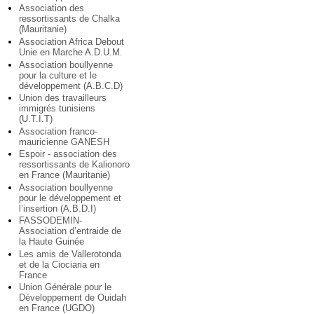
Association des
ressortissants de Chalka
(Mauritanie)
Association Africa Debout
Unie en Marche A.D.U.M.
Association boullyenne
pour la culture et le
développement (A.B.C.D)
Union des travailleurs
immigrés tunisiens
(U.T.I.T)
Association franco-
mauricienne GANESH
Espoir - association des
ressortissants de Kalionoro
en France (Mauritanie)
Association boullyenne
pour le développement et
l’insertion (A.B.D.I)
FASSODEMIN-
Association d’entraide de
la Haute Guinée
Les amis de Vallerotonda
et de la Ciociaria en
France
Union Générale pour le
Développement de Ouidah
en France (UGDO)