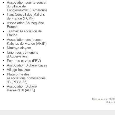
Association pour le soutien
du village de
Fondjomekwet (Cameroun)
Haut Conseil des Maliens
de France (HCMF)
Association Bouzeguène
Europe
Tazmalt Association de
France
Association des jeunes
Kabyles de France (AFJK)
Niruthya alayam
Union des comoriens
d’Aubervilliers
Femmes et vies (FEV)
Association Djokere Kayes
Village Imzizou
Plateforme des
associations comoriennes
93 (PFCA-93)
Association Djokoré
Kayes-N’DI (ADIK)
Mise à jour le 08/0
© Archiv