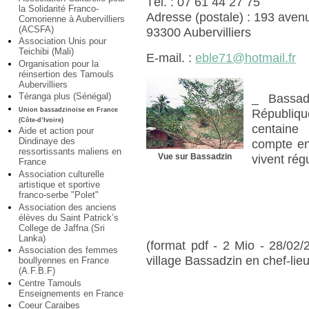
Tél. : 07 61 44 27 75
la Solidarité Franco-
Adresse (postale) : 193 aven
Comorienne à Aubervilliers
(ACSFA)
93300 Aubervilliers
Association Unis pour
Teichibi (Mali)
E-mail. :
eble71@hotmail.fr
Organisation pour la
réinsertion des Tamouls
Aubervilliers
Téranga plus (Sénégal)
_ Bassad
Union bassadzinoise en France
Républiq
(Côte-d’Ivoire)
centaine
Aide et action pour
Dindinaye des
compte en
ressortissants maliens en
Vue sur Bassadzin
vivent rég
France
Association culturelle
artistique et sportive
franco-serbe "Polet"
Association des anciens
élèves du Saint Patrick’s
College de Jaffna (Sri
Lanka)
(format pdf - 2 Mio - 28/02
Association des femmes
village Bassadzin en chef-lie
boullyennes en France
(A.F.B.F)
Centre Tamouls
Enseignements en France
Coeur Caraibes