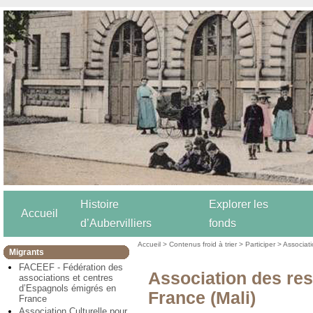
Histoire
Explorer les
Accueil
d’Aubervilliers
fonds
Accueil
>
Contenus froid à trier
>
Participer
>
Associat
Migrants
FACEEF - Fédération des
Association des re
associations et centres
d’Espagnols émigrés en
France (Mali)
France
Association Culturelle pour