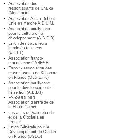
Association des
ressortissants de Chalka
(Mauritanie)
Association Africa Debout
Unie en Marche A.D.U.M.
Association boullyenne
pour la culture et le
développement (A.B.C.D)
Union des travailleurs
immigrés tunisiens
(U.T.I.T)
Association franco-
mauricienne GANESH
Espoir - association des
ressortissants de Kalionoro
en France (Mauritanie)
Association boullyenne
pour le développement et
l’insertion (A.B.D.I)
FASSODEMIN-
Association d’entraide de
la Haute Guinée
Les amis de Vallerotonda
et de la Ciociaria en
France
Union Générale pour le
Développement de Ouidah
en France (UGDO)