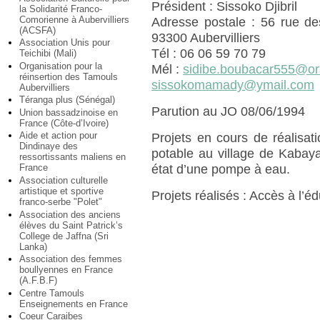
Président : Sissoko Djibril
la Solidarité Franco-
Comorienne à Aubervilliers
Adresse postale : 56 rue de
(ACSFA)
93300 Aubervilliers
Association Unis pour
Tél : 06 06 59 70 79
Teichibi (Mali)
Organisation pour la
Mél :
sidibe.boubacar555@or
réinsertion des Tamouls
sissokomamady@ymail.com
Aubervilliers
Téranga plus (Sénégal)
Parution au JO 08/06/1994
Union bassadzinoise en
France (Côte-d’Ivoire)
Aide et action pour
Projets en cours de réalisat
Dindinaye des
potable au village de Kabay
ressortissants maliens en
état d’une pompe à eau.
France
Association culturelle
artistique et sportive
Projets réalisés : Accès à l’é
franco-serbe "Polet"
Association des anciens
élèves du Saint Patrick’s
College de Jaffna (Sri
Lanka)
Association des femmes
boullyennes en France
(A.F.B.F)
Centre Tamouls
Enseignements en France
Coeur Caraibes