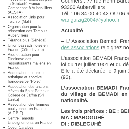
Courriers : 77 rue Henri Bar
la Solidarité Franco-
93300 Aubervilliers
Comorienne à Aubervilliers
(ACSFA)
Tél. : 06 84 00 40 42 OU 06 
Association Unis pour
wanguizig2004@yahoo.fr
Teichibi (Mali)
Organisation pour la
Actualité
réinsertion des Tamouls
Aubervilliers
Téranga plus (Sénégal)
–
L’ Association Bemadi Fra
Union bassadzinoise en
des associations
rejoignez no
France (Côte-d’Ivoire)
Aide et action pour
L’association BEMADI France 
Dindinaye des
ressortissants maliens en
loi du 1er juillet 1901 et du 
France
Elle a été déclarée le 9 jui
Association culturelle
(93).
artistique et sportive
franco-serbe "Polet"
Association des anciens
L’association BEMADI Fran
élèves du Saint Patrick’s
du village de BEMADI en 
College de Jaffna (Sri
Lanka)
nationalité.
Association des femmes
boullyennes en France
Les trois préfixes : BE : 
(A.F.B.F)
MA : MABOGUHÉ
Centre Tamouls
Enseignements en France
DI : DIBLEGUHÉ
Coeur Caraibes