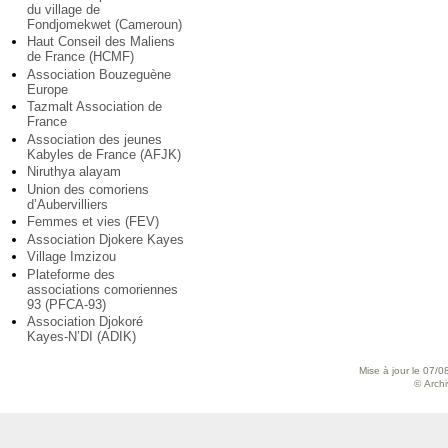
du village de
Fondjomekwet (Cameroun)
Haut Conseil des Maliens
de France (HCMF)
Association Bouzeguène
Europe
Tazmalt Association de
France
Association des jeunes
Kabyles de France (AFJK)
Niruthya alayam
Union des comoriens
d’Aubervilliers
Femmes et vies (FEV)
Association Djokere Kayes
Village Imzizou
Plateforme des
associations comoriennes
93 (PFCA-93)
Association Djokoré
Kayes-N’DI (ADIK)
Mise à jour le 07/0
© Archiv