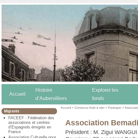
Histoire
Explorer les
Accueil
d’Aubervilliers
fonds
Accueil
>
Contenus froid à trier
>
Participer
>
Associat
Migrants
FACEEF - Fédération des
Association Bemadi
associations et centres
d’Espagnols émigrés en
Président : M. Zigui WANGUI
France
Association Culturelle pour