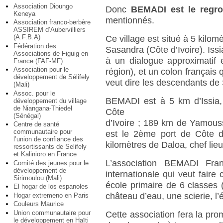
Association Dioungo
Donc
BEMADI est le regro
Keneya
mentionnés.
Association franco-berbère
ASSIREM d’Aubervilliers
(A.F.B.A)
Ce village est situé à 5 kilom
Fédération des
Sasandra (Côte d’Ivoire). Iss
Associations de Figuig en
à un dialogue approximatif 
France (FAF-MF)
Association pour le
région), et un colon français 
développement de Sélifely
veut dire les descendants de
(Mali)
Assoc. pour le
BEMADI est à 5 km d’Issia, 
développement du village
de Niangana-Thiedel
Côte
(Sénégal)
d’Ivoire ; 189 km de Yamous
Centre de santé
communautaire pour
est le 2ème port de Côte d
l’union de confiance des
kilomètres de Daloa, chef lie
ressortissants de Selifely
et Kalinioro en France
L’association BEMADI Fran
Comité des jeunes pour le
développement de
internationale qui veut faire
Sirimoulou (Mali)
école primaire de 6 classes
El hogar de los espanoles
château d’eau, une scierie, l’
Hogar extremeno en Paris
Couleurs Maurice
Union communautaire pour
Cette association fera la pro
le développement en Haïti