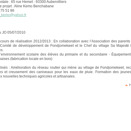
stale : 65 rue Hemet - 93300 Aubervilliers
e projet : Aline Kemo Benchabane
9 75 51 86
e_kemo@yahoo.fr
u JO 05/07/2010
 cours de réalisation 2012/2013 : En collaboration avec l’Association des parents
le Comité de développement de Fondjomekwet et le Chef du village Sa Majesté 
s.
l’environnement scolaire des élèves du primaire et du secondaire - Équipement
aises (fabrication locale en bois)
alisés : Amélioration du réseau routier qui mène au village de Fondjomekwet, r
ites et creusement des caniveaux pour les eaux de pluie. Formation des jeune
ux nouvelles techniques agricoles et artisanales.
H