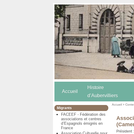
Histoire
Accueil
d’Aubervilliers
Accueil
>
Conten
Migrants
FACEEF - Fédération des
Associ
associations et centres
d’Espagnols émigrés en
(Came
France
Président 
Association Culturelle pour