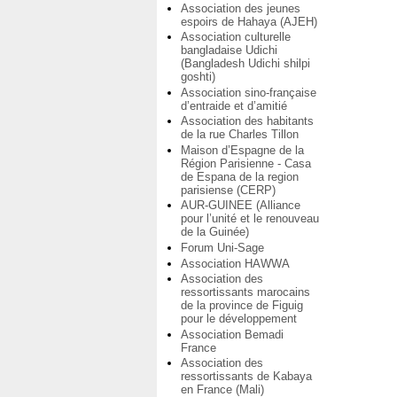
Association des jeunes
espoirs de Hahaya (AJEH)
Association culturelle
bangladaise Udichi
(Bangladesh Udichi shilpi
goshti)
Association sino-française
d’entraide et d’amitié
Association des habitants
de la rue Charles Tillon
Maison d’Espagne de la
Région Parisienne - Casa
de Espana de la region
parisiense (CERP)
AUR-GUINEE (Alliance
pour l’unité et le renouveau
de la Guinée)
Forum Uni-Sage
Association HAWWA
Association des
ressortissants marocains
de la province de Figuig
pour le développement
Association Bemadi
France
Association des
ressortissants de Kabaya
en France (Mali)