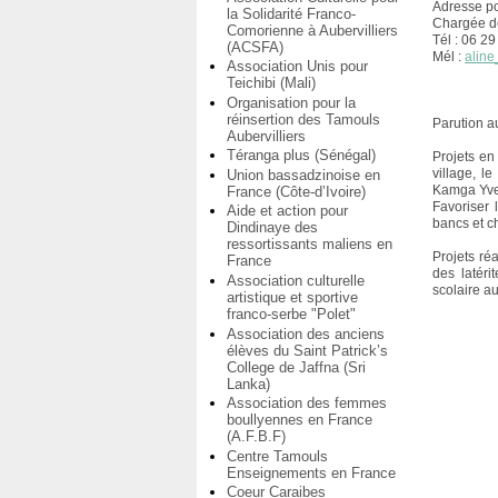
Adresse po
la Solidarité Franco-
Chargée d
Comorienne à Aubervilliers
Tél : 06 2
(ACSFA)
Mél :
alin
Association Unis pour
Teichibi (Mali)
Organisation pour la
réinsertion des Tamouls
Parution a
Aubervilliers
Téranga plus (Sénégal)
Projets en
village, 
Union bassadzinoise en
Kamga Yve
France (Côte-d’Ivoire)
Favoriser 
Aide et action pour
bancs et ch
Dindinaye des
ressortissants maliens en
Projets ré
France
des latér
Association culturelle
scolaire a
artistique et sportive
franco-serbe "Polet"
Association des anciens
élèves du Saint Patrick’s
College de Jaffna (Sri
Lanka)
Association des femmes
boullyennes en France
(A.F.B.F)
Centre Tamouls
Enseignements en France
Coeur Caraibes