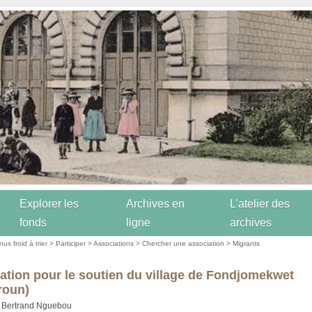
Explorer les
Archives en
L’atelier des
fonds
ligne
archives
us froid à trier
>
Participer
>
Associations
>
Chercher une association
>
Migrants
ation pour le soutien du village de Fondjomekwet
roun)
: Bertrand Nguebou