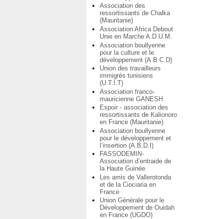
Association des
ressortissants de Chalka
(Mauritanie)
Association Africa Debout
Unie en Marche A.D.U.M.
Association boullyenne
pour la culture et le
développement (A.B.C.D)
Union des travailleurs
immigrés tunisiens
(U.T.I.T)
Association franco-
mauricienne GANESH
Espoir - association des
ressortissants de Kalionoro
en France (Mauritanie)
Association boullyenne
pour le développement et
l’insertion (A.B.D.I)
FASSODEMIN-
Association d’entraide de
la Haute Guinée
Les amis de Vallerotonda
et de la Ciociaria en
France
Union Générale pour le
Développement de Ouidah
en France (UGDO)