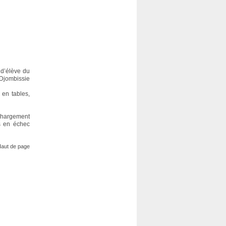
 d’élève du
Djombissie
 en tables,
echargement
s en échec
aut de page