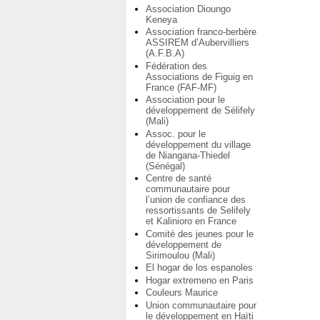
Association Dioungo
Keneya
Association franco-berbère
ASSIREM d’Aubervilliers
(A.F.B.A)
Fédération des
Associations de Figuig en
France (FAF-MF)
Association pour le
développement de Sélifely
(Mali)
Assoc. pour le
développement du village
de Niangana-Thiedel
(Sénégal)
Centre de santé
communautaire pour
l’union de confiance des
ressortissants de Selifely
et Kalinioro en France
Comité des jeunes pour le
développement de
Sirimoulou (Mali)
El hogar de los espanoles
Hogar extremeno en Paris
Couleurs Maurice
Union communautaire pour
le développement en Haïti