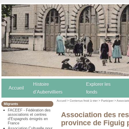
Histoire
Explorer les
Accueil
d’Aubervilliers
fonds
Accueil
>
Contenus froid à trier
>
Participer
>
Associat
Migrants
FACEEF - Fédération des
Association des res
associations et centres
d’Espagnols émigrés en
province de Figuig
France
Association Culturelle pour