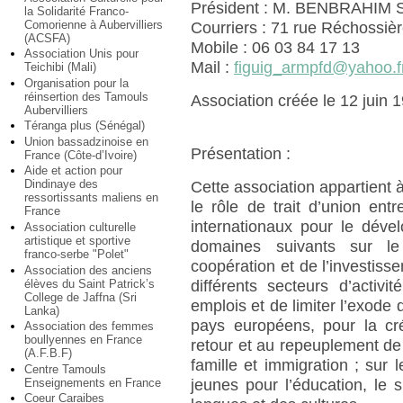
Président : M. BENBRAHIM 
la Solidarité Franco-
Comorienne à Aubervilliers
Courriers : 71 rue Réchossièr
(ACSFA)
Mobile : 06 03 84 17 13
Association Unis pour
Mail :
figuig_armpfd@yahoo.f
Teichibi (Mali)
Organisation pour la
réinsertion des Tamouls
Association créée le 12 juin 1
Aubervilliers
Téranga plus (Sénégal)
Union bassadzinoise en
Présentation :
France (Côte-d’Ivoire)
Aide et action pour
Dindinaye des
Cette association appartient à
ressortissants maliens en
le rôle de trait d’union entr
France
internationaux pour le déve
Association culturelle
artistique et sportive
domaines suivants sur l
franco-serbe "Polet"
coopération et de l’investiss
Association des anciens
élèves du Saint Patrick’s
différents secteurs d’activ
College de Jaffna (Sri
emplois et de limiter l’exode 
Lanka)
pays européens, pour la cr
Association des femmes
boullyennes en France
retour et au repeuplement de l
(A.F.B.F)
famille et immigration ; sur l
Centre Tamouls
Enseignements en France
jeunes pour l’éducation, le s
Coeur Caraibes