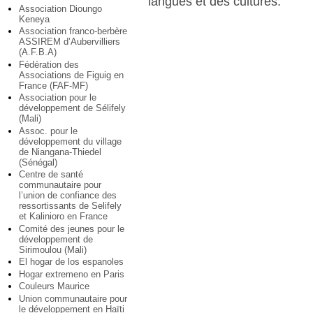
langues et des cultures.
Association Dioungo
Keneya
Association franco-berbère
ASSIREM d’Aubervilliers
(A.F.B.A)
Fédération des
Associations de Figuig en
France (FAF-MF)
Association pour le
développement de Sélifely
(Mali)
Assoc. pour le
développement du village
de Niangana-Thiedel
(Sénégal)
Centre de santé
communautaire pour
l’union de confiance des
ressortissants de Selifely
et Kalinioro en France
Comité des jeunes pour le
développement de
Sirimoulou (Mali)
El hogar de los espanoles
Hogar extremeno en Paris
Couleurs Maurice
Union communautaire pour
le développement en Haïti