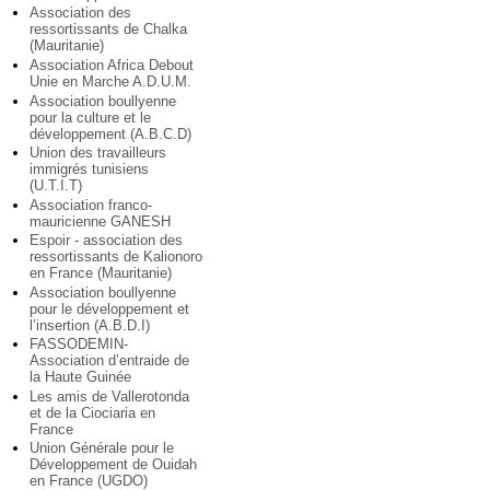
Association des
ressortissants de Chalka
(Mauritanie)
Association Africa Debout
Unie en Marche A.D.U.M.
Association boullyenne
pour la culture et le
développement (A.B.C.D)
Union des travailleurs
immigrés tunisiens
(U.T.I.T)
Association franco-
mauricienne GANESH
Espoir - association des
ressortissants de Kalionoro
en France (Mauritanie)
Association boullyenne
pour le développement et
l’insertion (A.B.D.I)
FASSODEMIN-
Association d’entraide de
la Haute Guinée
Les amis de Vallerotonda
et de la Ciociaria en
France
Union Générale pour le
Développement de Ouidah
en France (UGDO)