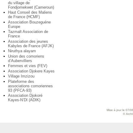
du village de
Fondjomekwet (Cameroun)
Haut Conseil des Maliens
de France (HCMF)
Association Bouzeguène
Europe
Tazmalt Association de
France
Association des jeunes
Kabyles de France (AFJK)
Niruthya alayam
Union des comoriens
d’Aubervilliers
Femmes et vies (FEV)
Association Djokere Kayes
Village Imzizou
Plateforme des
associations comoriennes
93 (PFCA-93)
Association Djokoré
Kayes-N’DI (ADIK)
Mise à jour le 07/0
© Archiv