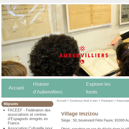
Histoire
Explorer les
Accueil
d’Aubervilliers
fonds
Accueil
>
Contenus froid à trier
>
Participer
>
Associat
Migrants
FACEEF - Fédération des
Village Imzizou
associations et centres
d’Espagnols émigrés en
Siège : 50, boulevard Félix Faure, 93300 Au
France
Association Culturelle pour