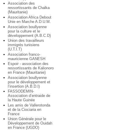
Association des
ressortissants de Chalka
(Mauritanie)
Association Africa Debout
Unie en Marche A.D.U.M.
Association boullyenne
pour la culture et le
développement (A.B.C.D)
Union des travailleurs
immigrés tunisiens
(U.T.I.T)
Association franco-
mauricienne GANESH
Espoir - association des
ressortissants de Kalionoro
en France (Mauritanie)
Association boullyenne
pour le développement et
l’insertion (A.B.D.I)
FASSODEMIN-
Association d’entraide de
la Haute Guinée
Les amis de Vallerotonda
et de la Ciociaria en
France
Union Générale pour le
Développement de Ouidah
en France (UGDO)