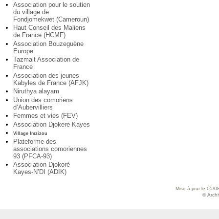
Association pour le soutien
du village de
Fondjomekwet (Cameroun)
Haut Conseil des Maliens
de France (HCMF)
Association Bouzeguène
Europe
Tazmalt Association de
France
Association des jeunes
Kabyles de France (AFJK)
Niruthya alayam
Union des comoriens
d’Aubervilliers
Femmes et vies (FEV)
Association Djokere Kayes
Village Imzizou
Plateforme des
associations comoriennes
93 (PFCA-93)
Association Djokoré
Kayes-N’DI (ADIK)
Mise à jour le 05/0
© Archiv