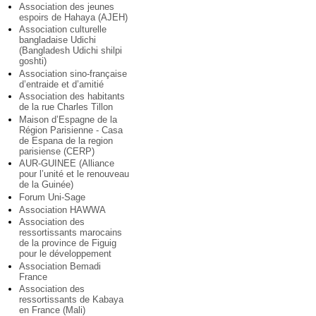
Association des jeunes
espoirs de Hahaya (AJEH)
Association culturelle
bangladaise Udichi
(Bangladesh Udichi shilpi
goshti)
Association sino-française
d’entraide et d’amitié
Association des habitants
de la rue Charles Tillon
Maison d’Espagne de la
Région Parisienne - Casa
de Espana de la region
parisiense (CERP)
AUR-GUINEE (Alliance
pour l’unité et le renouveau
de la Guinée)
Forum Uni-Sage
Association HAWWA
Association des
ressortissants marocains
de la province de Figuig
pour le développement
Association Bemadi
France
Association des
ressortissants de Kabaya
en France (Mali)