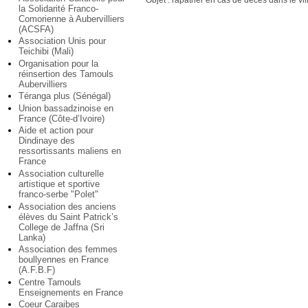
Objet : rapatrier en cas de décès dans le vi
la Solidarité Franco-
Comorienne à Aubervilliers
(ACSFA)
Association Unis pour
Teichibi (Mali)
Organisation pour la
réinsertion des Tamouls
Aubervilliers
Téranga plus (Sénégal)
Union bassadzinoise en
France (Côte-d’Ivoire)
Aide et action pour
Dindinaye des
ressortissants maliens en
France
Association culturelle
artistique et sportive
franco-serbe "Polet"
Association des anciens
élèves du Saint Patrick’s
College de Jaffna (Sri
Lanka)
Association des femmes
boullyennes en France
(A.F.B.F)
Centre Tamouls
Enseignements en France
Coeur Caraibes