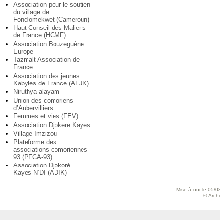
Association pour le soutien
du village de
Fondjomekwet (Cameroun)
Haut Conseil des Maliens
de France (HCMF)
Association Bouzeguène
Europe
Tazmalt Association de
France
Association des jeunes
Kabyles de France (AFJK)
Niruthya alayam
Union des comoriens
d’Aubervilliers
Femmes et vies (FEV)
Association Djokere Kayes
Village Imzizou
Plateforme des
associations comoriennes
93 (PFCA-93)
Association Djokoré
Kayes-N’DI (ADIK)
Mise à jour le 05/0
© Archiv