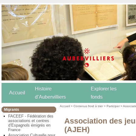
Histoire
Explorer les
Accueil
d’Aubervilliers
fonds
Accueil
>
Contenus froid à trier
>
Participer
>
Associat
Migrants
FACEEF - Fédération des
Association des je
associations et centres
d’Espagnols émigrés en
(AJEH)
France
Association Culturelle pour