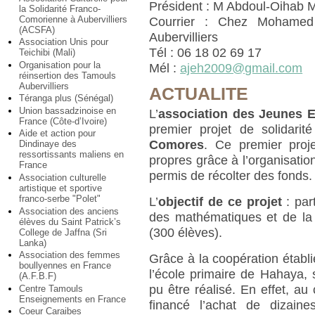
Président : M Abdoul-Oihab
la Solidarité Franco-
Comorienne à Aubervilliers
Courrier : Chez Mohame
(ACSFA)
Aubervilliers
Association Unis pour
Tél : 06 18 02 69 17
Teichibi (Mali)
Organisation pour la
Mél :
ajeh2009@gmail.com
réinsertion des Tamouls
Aubervilliers
ACTUALITE
Téranga plus (Sénégal)
Union bassadzinoise en
L’
association des Jeunes 
France (Côte-d’Ivoire)
premier projet de solidarit
Aide et action pour
Comores
. Ce premier proj
Dindinaye des
ressortissants maliens en
propres grâce à l’organisati
France
permis de récolter des fonds.
Association culturelle
artistique et sportive
franco-serbe "Polet"
L’
objectif de ce projet
: par
Association des anciens
des mathématiques et de la 
élèves du Saint Patrick’s
(300 élèves).
College de Jaffna (Sri
Lanka)
Association des femmes
Grâce à la coopération établi
boullyennes en France
l’école primaire de Hahaya,
(A.F.B.F)
pu être réalisé. En effet, a
Centre Tamouls
Enseignements en France
financé l’achat de dizaine
Coeur Caraibes