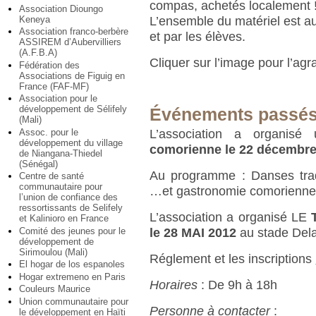
compas, achetés localement 
Association Dioungo
Keneya
L’ensemble du matériel est au
Association franco-berbère
et par les élèves.
ASSIREM d’Aubervilliers
(A.F.B.A)
Cliquer sur l’image pour l’agra
Fédération des
Associations de Figuig en
France (FAF-MF)
Association pour le
développement de Sélifely
Événements passé
(Mali)
Assoc. pour le
L’association a organis
développement du village
comorienne le 22 décembre
de Niangana-Thiedel
(Sénégal)
Au programme : Danses tradi
Centre de santé
communautaire pour
…et gastronomie comorienne
l’union de confiance des
ressortissants de Selifely
L’association a organisé LE
et Kalinioro en France
Comité des jeunes pour le
le 28 MAI 2012
au stade Dela
développement de
Sirimoulou (Mali)
Réglement et les inscriptions
El hogar de los espanoles
Hogar extremeno en Paris
Horaires
: De 9h à 18h
Couleurs Maurice
Union communautaire pour
Personne à contacter
:
le développement en Haïti