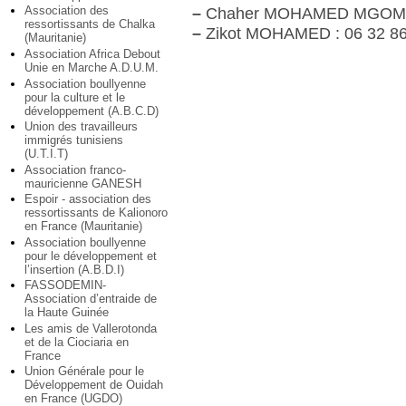
Association des
–
Chaher MOHAMED MGOMDRI
ressortissants de Chalka
–
Zikot MOHAMED : 06 32 86
(Mauritanie)
Association Africa Debout
Unie en Marche A.D.U.M.
Association boullyenne
pour la culture et le
développement (A.B.C.D)
Union des travailleurs
immigrés tunisiens
(U.T.I.T)
Association franco-
mauricienne GANESH
Espoir - association des
ressortissants de Kalionoro
en France (Mauritanie)
Association boullyenne
pour le développement et
l’insertion (A.B.D.I)
FASSODEMIN-
Association d’entraide de
la Haute Guinée
Les amis de Vallerotonda
et de la Ciociaria en
France
Union Générale pour le
Développement de Ouidah
en France (UGDO)