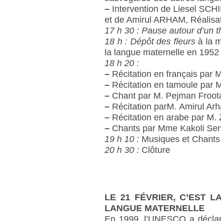
–
Intervention de Liesel SCHI
et de Amirul ARHAM, Réalisat
17 h 30 : Pause autour d’un t
18 h : Dépôt des fleurs
à la 
la langue maternelle en 1952
18 h 20 :
–
Récitation en français par 
–
Récitation en tamoule par 
–
Chant par M. Pejman Froota
–
Récitation parM. Amirul Ar
–
Récitation en arabe par M
–
Chants par Mme Kakoli Sen
19 h 10 :
Musiques et Chants 
20 h 30 :
Clôture
LE 21 FÉVRIER, C’EST 
LANGUE MATERNELLE
En 1999, l’UNESCO a déclaré