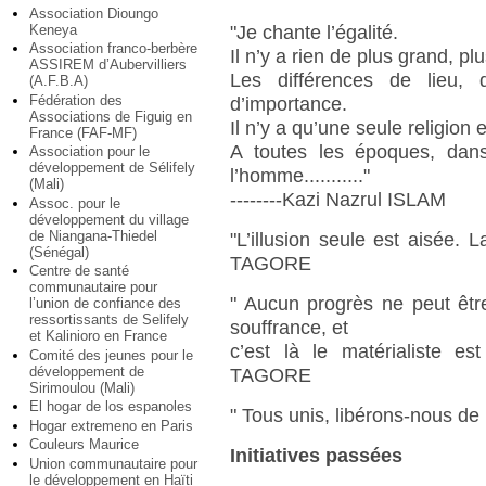
Association Dioungo
Keneya
"Je chante l’égalité.
Association franco-berbère
Il n’y a rien de plus grand, p
ASSIREM d’Aubervilliers
Les différences de lieu,
(A.F.B.A)
Fédération des
d’importance.
Associations de Figuig en
Il n’y a qu’une seule religion
France (FAF-MF)
A toutes les époques, dans
Association pour le
développement de Sélifely
l’homme..........."
(Mali)
--------Kazi Nazrul ISLAM
Assoc. pour le
développement du village
de Niangana-Thiedel
"L’illusion seule est aisée. La 
(Sénégal)
TAGORE
Centre de santé
communautaire pour
" Aucun progrès ne peut êtr
l’union de confiance des
ressortissants de Selifely
souffrance, et
et Kalinioro en France
c’est là le matérialiste est dés
Comité des jeunes pour le
développement de
TAGORE
Sirimoulou (Mali)
El hogar de los espanoles
" Tous unis, libérons-nous de 
Hogar extremeno en Paris
Couleurs Maurice
Initiatives passées
Union communautaire pour
le développement en Haïti