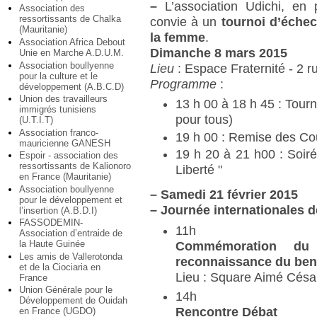
–
L’association Udichi, en
Association des
ressortissants de Chalka
convie à un
tournoi d’échec
(Mauritanie)
la femme
.
Association Africa Debout
Dimanche 8 mars 2015
Unie en Marche A.D.U.M.
Association boullyenne
Lieu
: Espace Fraternité - 2 ru
pour la culture et le
Programme
:
développement (A.B.C.D)
Union des travailleurs
13 h 00 à 18 h 45 : Tour
immigrés tunisiens
pour tous)
(U.T.I.T)
Association franco-
19 h 00 : Remise des C
mauricienne GANESH
19 h 20 à 21 h00 : Soir
Espoir - association des
ressortissants de Kalionoro
Liberté "
en France (Mauritanie)
Association boullyenne
–
Samedi 21 février 2015
pour le développement et
–
Journée internationales 
l’insertion (A.B.D.I)
FASSODEMIN-
11h
Association d’entraide de
la Haute Guinée
Commémoration du
Les amis de Vallerotonda
reconnaissance du ben
et de la Ciociaria en
Lieu : Square Aimé Césai
France
Union Générale pour le
14h
Développement de Ouidah
Rencontre Débat
en France (UGDO)