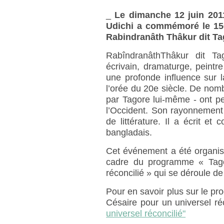
_
Le dimanche 12 juin 2011
Udichi a commémoré le 150
Rabindranâth Thâkur dit Ta
RabîndranâthThâkur dit Ta
écrivain, dramaturge, peintr
une profonde influence sur l
l’orée du 20e siècle. De nomb
par Tagore lui-même - ont p
l’Occident. Son rayonnement 
de littérature. Il a écrit e
bangladais.
Cet événement a été organis
cadre du programme « Tago
réconcilié » qui se déroule d
Pour en savoir plus sur le 
Césaire pour un universel ré
universel réconcilié"