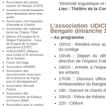
Association des jeunes
"Diversité linguistique et
espoirs de Hahaya (AJEH)
Lieu
: Théâtre de la C
Association culturelle bangladaise
Udichi (Bangladesh Udichi shilpi
goshti)
Association sino-française
L’association UDIC
d’entraide et d’amitié
Association des habitants
Bengale dimanche 
de la rue Charles Tillon
Maison d’Espagne de la
–
Au programme
:
Région Parisienne - Casa
15h15 : Rendez-vous a
de Espana de la region
parisiense (CERP)
du cortège
AUR-GUINEE (Alliance
pour l’unité et le renouveau
15h45 : Départ du défi
de la Guinée)
direction de l’espace Fra
Forum Uni-Sage
16h15 : Arrivée à l’espa
Association HAWWA
Association des
les enfants
ressortissants marocains
de la province de Figuig
17h30 : Discours offic
pour le développement
Ambassadeur du Bangla
Association Bemadi
France
18h : Danses et chants 
Association des
20h15 : Pièce de théatre
ressortissants de Kabaya
en France (Mali)
22h : Clôture
Association pour le soutien