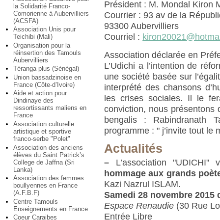
Président : M. Mondal Kiron 
la Solidarité Franco-
Comorienne à Aubervilliers
Courrier : 93 av de la Républ
(ACSFA)
93300 Aubervilliers
Association Unis pour
Courriel :
kiron20021@hotmai
Teichibi (Mali)
Organisation pour la
réinsertion des Tamouls
Association déclarée en Préfe
Aubervilliers
L’Udichi a l’intention de réfo
Téranga plus (Sénégal)
une société basée sur l’égalit
Union bassadzinoise en
France (Côte-d’Ivoire)
interprété des chansons d’hu
Aide et action pour
les crises sociales. Il le f
Dindinaye des
conviction, nous présentons
ressortissants maliens en
France
bengalis : Rabindranath T
Association culturelle
programme : " j’invite tout le m
artistique et sportive
franco-serbe "Polet"
Actualités
Association des anciens
élèves du Saint Patrick’s
–
L’association "UDICHI" 
College de Jaffna (Sri
Lanka)
hommage aux grands poète
Association des femmes
Kazi Nazrul ISLAM.
boullyennes en France
(A.F.B.F)
Samedi 28 novembre 2015 d
Centre Tamouls
Espace Renaudie
(30 Rue Lop
Enseignements en France
Entrée Libre
Coeur Caraibes