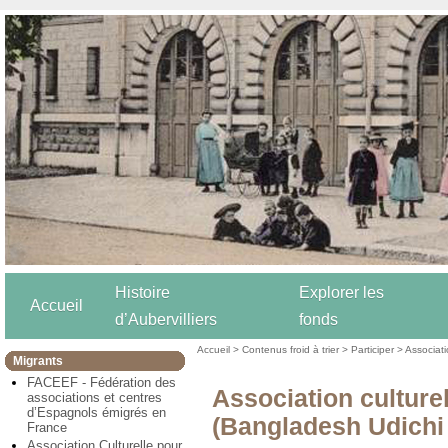
Histoire
Explorer les
Accueil
d’Aubervilliers
fonds
Accueil
>
Contenus froid à trier
>
Participer
>
Associat
Migrants
FACEEF - Fédération des
Association culture
associations et centres
d’Espagnols émigrés en
(Bangladesh Udichi 
France
Association Culturelle pour